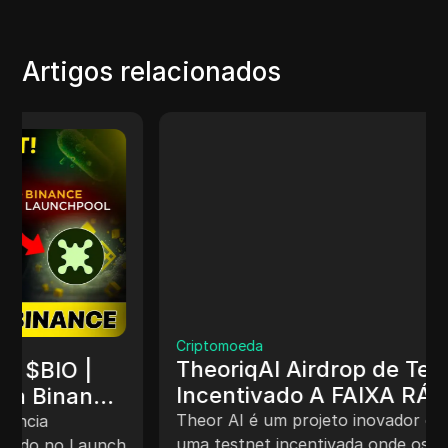
Artigos relacionados
Criptomoeda
TheoriqAI Airdrop de Testnet
Incentivado A FAIXA RÁPIDA para
$1000
Theor AI é um projeto inovador que executa
uma testnet incentivada onde os participantes