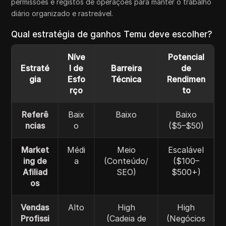
permissões e registos de operações para manter o trabalho
diário organizado e rastreável.
Qual estratégia de ganhos Temu deve escolher?
Níve
Potencial
Estraté
l de
Barreira
de
gia
Esfo
Técnica
Rendimen
rço
to
Referê
Baix
Baixo
Baixo
ncias
o
($5–$50)
Market
Médi
Meio
Escalável
ing de
a
(Conteúdo/
($100–
Afiliad
SEO)
$500+)
os
Vendas
Alto
High
High
Profissi
(Cadeia de
(Negócios