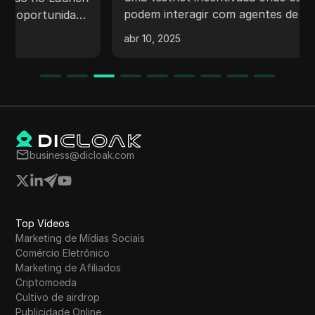
podem interagir com agentes de IA e ganhar
recompensas. Os usuários conectam suas
abr 10, 2025
carteiras, completam tarefas e se envolvem
diariamente para acumular pontos e manter
uma classificação favorável. O projeto oferece
oportunidades para futuros airdrops e
contribuições para o desenvolvimento da
tecnologia de IA.
business@dicloak.com
Top Vídeos
Marketing de Mídias Sociais
Comércio Eletrônico
Marketing de Afiliados
Criptomoeda
Cultivo de airdrop
Publicidade Online