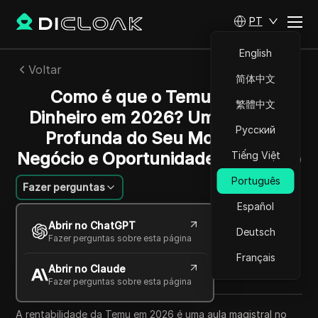
PT
English
Voltar
简体中文
Como é que o Temu Ganha
繁體中文
Dinheiro em 2026? Uma Análise
Русский
Profunda do Seu Modelo de
Negócio e Oportunidades de Lucro
Tiếng Việt
Português
Fazer perguntas
Español
Felipe Moreira
Abrir no ChatGPT
29 mai 2026
4
min de leitura
Deutsch
Fazer perguntas sobre esta página
Compartilhar com
Français
Abrir no Claude
Copy Link
Fazer perguntas sobre esta página
A rentabilidade da Temu em 2026 é uma aula magistral no