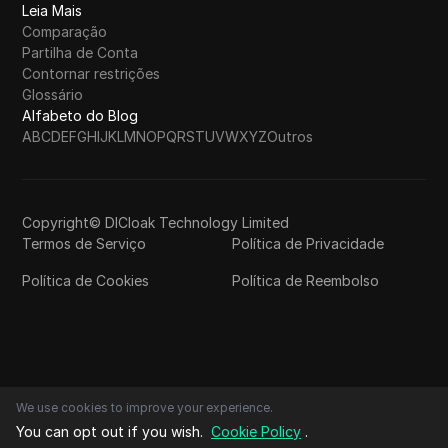
Leia Mais
Comparação
Partilha de Conta
Contornar restrições
Glossário
Alfabeto do Blog
A
B
C
D
E
F
G
H
I
J
K
L
M
N
O
P
Q
R
S
T
U
V
W
X
Y
Z
Outros
Copyright© DICloak Technology Limited
Termos de Serviço
Política de Privacidade
Política de Cookies
Política de Reembolso
We use cookies to improve your experience.
You can opt out if you wish.
Cookie Policy
.