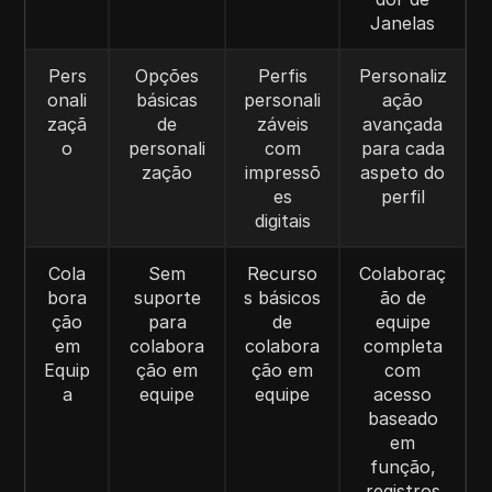
Janelas
Pers
Opções
Perfis
Personaliz
onali
básicas
personali
ação
zaçã
de
záveis
avançada
o
personali
com
para cada
zação
impressõ
aspeto do
es
perfil
digitais
Cola
Sem
Recurso
Colaboraç
bora
suporte
s básicos
ão de
ção
para
de
equipe
em
colabora
colabora
completa
Equip
ção em
ção em
com
a
equipe
equipe
acesso
baseado
em
função,
registros