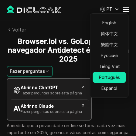
PT
English
Voltar
简体中文
Browser.lol vs. GoLogin: Qual
繁體中文
navegador Antidetect é melhor em
Русский
2025
Tiếng Việt
Fazer perguntas
Português
Felipe Moreira
Abrir no ChatGPT
Español
20 set 2025
5
min de leitura
Fazer perguntas sobre esta página
Compartilhar com
Abrir no Claude
Copy Link
Fazer perguntas sobre esta página
À medida que a privacidade on-line se torna cada vez mais
importante em 2025, gerenciar várias contas com segurança