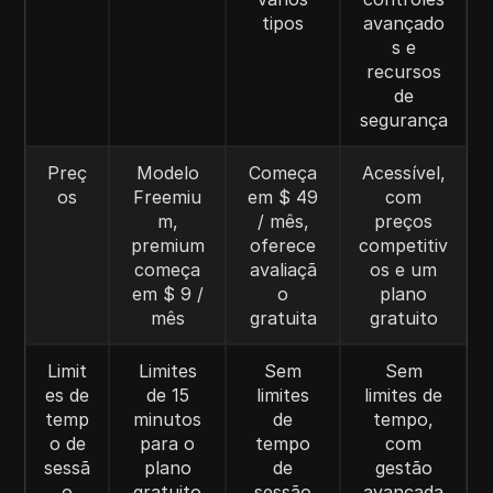
tipos
avançado
s e
recursos
de
segurança
Preç
Modelo
Começa
Acessível,
os
Freemiu
em $ 49
com
m,
/ mês,
preços
premium
oferece
competitiv
começa
avaliaçã
os e um
em $ 9 /
o
plano
mês
gratuita
gratuito
Limit
Limites
Sem
Sem
es de
de 15
limites
limites de
temp
minutos
de
tempo,
o de
para o
tempo
com
sessã
plano
de
gestão
o
gratuito
sessão
avançada