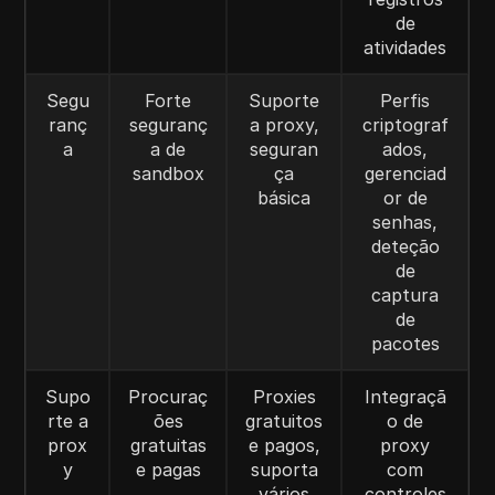
de
atividades
Segu
Forte
Suporte
Perfis
ranç
seguranç
a proxy,
criptograf
a
a de
seguran
ados,
sandbox
ça
gerenciad
básica
or de
senhas,
deteção
de
captura
de
pacotes
Supo
Procuraç
Proxies
Integraçã
rte a
ões
gratuitos
o de
prox
gratuitas
e pagos,
proxy
y
e pagas
suporta
com
vários
controles