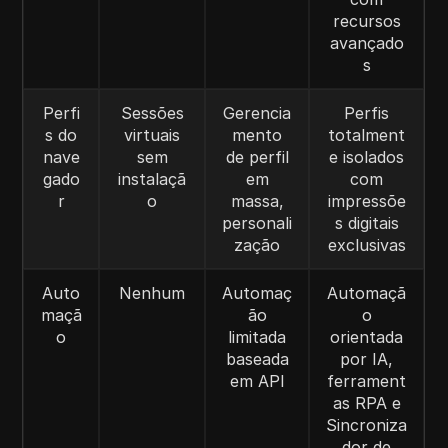
recursos
avançado
s
Perfi
Sessões
Gerencia
Perfis
s do
virtuais
mento
totalment
nave
sem
de perfil
e isolados
gado
instalaçã
em
com
r
o
massa,
impressõe
personali
s digitais
zação
exclusivas
Auto
Nenhum
Automaç
Automaçã
maçã
ão
o
o
limitada
orientada
baseada
por IA,
em API
ferrament
as RPA e
Sincroniza
dor de