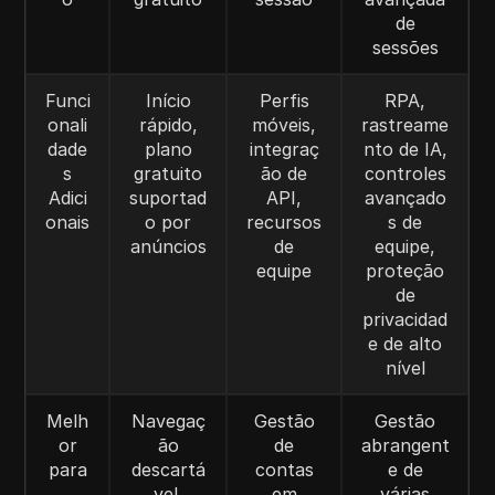
de
sessões
Funci
Início
Perfis
RPA,
onali
rápido,
móveis,
rastreame
dade
plano
integraç
nto de IA,
s
gratuito
ão de
controles
Adici
suportad
API,
avançado
onais
o por
recursos
s de
anúncios
de
equipe,
equipe
proteção
de
privacidad
e de alto
nível
Melh
Navegaç
Gestão
Gestão
or
ão
de
abrangent
para
descartá
contas
e de
vel,
em
várias