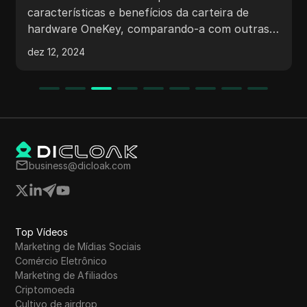
de criptomoedas grátis
características e benefícios da carteira de
hardware OneKey, comparando-a com outras
carteiras de hardware importantes como
dez 12, 2024
Trezor e Ledger. Também inclui informações
sobre como comprar produtos OneKey na
Amazon, suporte para endereços Ledger, e um
sorteio para os espectadores com instruções
sobre como participar. O conteúdo enfatiza a
segurança e características únicas da OneKey
no mundo das criptomoedas.
business@dicloak.com
Top Vídeos
Marketing de Mídias Sociais
Comércio Eletrônico
Marketing de Afiliados
Criptomoeda
Cultivo de airdrop