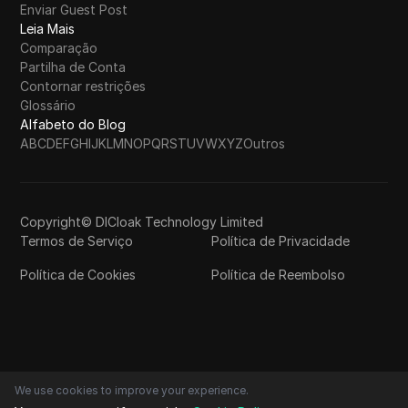
Enviar Guest Post
Leia Mais
Comparação
Partilha de Conta
Contornar restrições
Glossário
Alfabeto do Blog
A
B
C
D
E
F
G
H
I
J
K
L
M
N
O
P
Q
R
S
T
U
V
W
X
Y
Z
Outros
Copyright© DICloak Technology Limited
Termos de Serviço
Política de Privacidade
Política de Cookies
Política de Reembolso
We use cookies to improve your experience.