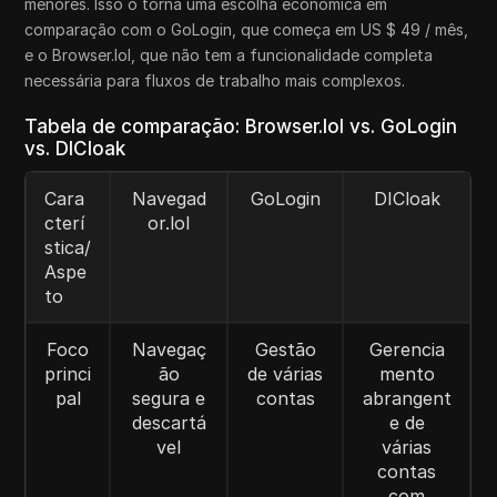
menores. Isso o torna uma escolha econômica em
comparação com o GoLogin, que começa em US $ 49 / mês,
e o Browser.lol, que não tem a funcionalidade completa
necessária para fluxos de trabalho mais complexos.
Tabela de comparação: Browser.lol vs. GoLogin
vs. DICloak
Cara
Navegad
GoLogin
DICloak
cterí
or.lol
stica/
Aspe
to
Foco
Navegaç
Gestão
Gerencia
princi
ão
de várias
mento
pal
segura e
contas
abrangent
descartá
e de
vel
várias
contas
com