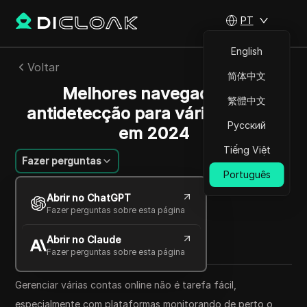
PT
English
Voltar
简体中文
Melhores navegadores
繁體中文
antidetecção para várias contas
Русский
em 2024
Tiếng Việt
Fazer perguntas
Português
Felipe Moreira
Abrir no ChatGPT
22 dez 2024
44
min de leitura
Fazer perguntas sobre esta página
Compartilhar com
Abrir no Claude
Copy Link
Fazer perguntas sobre esta página
Gerenciar várias contas online não é tarefa fácil,
especialmente com plataformas monitorando de perto o