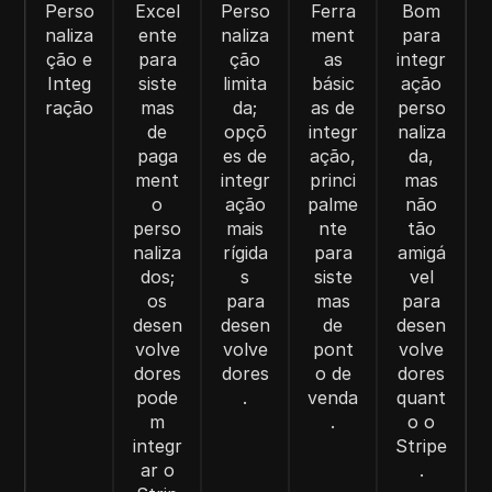
Perso
Excel
Perso
Ferra
Bom
naliza
ente
naliza
ment
para
ção e
para
ção
as
integr
Integ
siste
limita
básic
ação
ração
mas
da;
as de
perso
de
opçõ
integr
naliza
paga
es de
ação,
da,
ment
integr
princi
mas
o
ação
palme
não
perso
mais
nte
tão
naliza
rígida
para
amigá
dos;
s
siste
vel
os
para
mas
para
desen
desen
de
desen
volve
volve
pont
volve
dores
dores
o de
dores
pode
.
venda
quant
m
.
o o
integr
Stripe
ar o
.