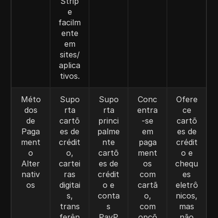
Strip
e
facilm
ente
em
sites/
aplica
tivos.
Méto
Supo
Supo
Conc
Ofere
dos
rta
rta
entra
ce
de
cartõ
princi
-se
cartõ
Paga
es de
palme
em
es de
ment
crédit
nte
paga
crédit
o
o,
cartõ
ment
o e
Alter
cartei
es de
os
chequ
nativ
ras
crédit
com
es
os
digitai
o e
cartã
eletrô
s,
conta
o,
nicos,
trans
s
com
mas
ferên
PayP
opçõ
não