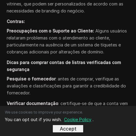
vitrines, que podem ser personalizados de acordo com as
necessidades de branding do negócio.
Contras:
Preocupações com o Suporte ao Cliente:
Alguns usuários
relataram problemas com o atendimento ao cliente,
particularmente na ausência de um sistema de tíquetes e
cobranças adicionais por alterações de domínio.
Dicas para comprar contas de listras verificadas com
segurança
Pesquise o fornecedor
: antes de comprar, verifique as
avaliações e classificações para garantir a credibilidade do
fornecedor.
Verificar documentação
: certifique-se de que a conta vem
com documentos de verificação adequados para evitar
We use cookies to improve your experience.
possíveis problemas com o Stripe.
You can opt out if you wish.
Cookie Policy
.
Compreender os Termos e Condições
: Reveja os termos
Accept
de serviço para garantir a conformidade com as políticas do