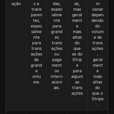
ação
s e
das,
as,
m
trans
espec
mas
variar
paren
ialme
geral
depen
tes,
nte
ment
dendo
espec
para
e
do
ialme
grand
mais
volum
nte
es
altas
e de
para
trans
do
trans
trans
ações
que
ações
ações
ou
as do
,
de
paga
Strip
geral
grand
ment
e
ment
e
os
para
e
volu
intern
algum
mais
me.
acion
as
altas
ais.
trans
do
ações
que o
.
Stripe
.