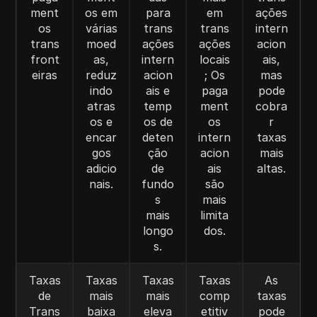
ment
os em
para
em
ações
os
várias
trans
trans
intern
trans
moed
ações
ações
acion
front
as,
intern
locais
ais,
eiras
reduz
acion
; Os
mas
indo
ais e
paga
pode
atras
temp
ment
cobra
os e
os de
os
r
encar
deten
intern
taxas
gos
ção
acion
mais
adicio
de
ais
altas.
nais.
fundo
são
s
mais
mais
limita
longo
dos.
s.
Taxas
Taxas
Taxas
Taxas
As
de
mais
mais
comp
taxas
Trans
baixa
eleva
etitiv
pode