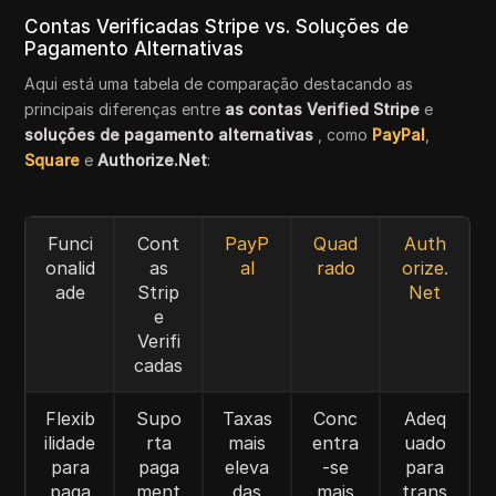
Contas Verificadas Stripe vs. Soluções de
Pagamento Alternativas
Aqui está uma tabela de comparação destacando as
principais diferenças entre
as contas Verified Stripe
e
soluções de pagamento alternativas
, como
PayPal
,
Square
e
Authorize.Net
:
Funci
Cont
PayP
Quad
Auth
onalid
as
al
rado
orize.
ade
Strip
Net
e
Verifi
cadas
Flexib
Supo
Taxas
Conc
Adeq
ilidade
rta
mais
entra
uado
para
paga
eleva
-se
para
paga
ment
das
mais
trans