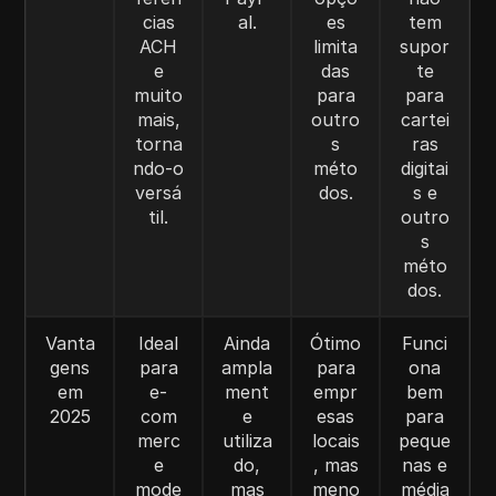
cias
al.
es
tem
ACH
limita
supor
e
das
te
muito
para
para
mais,
outro
cartei
torna
s
ras
ndo-o
méto
digitai
versá
dos.
s e
til.
outro
s
méto
dos.
Vanta
Ideal
Ainda
Ótimo
Funci
gens
para
ampla
para
ona
em
e-
ment
empr
bem
2025
com
e
esas
para
merc
utiliza
locais
peque
e
do,
, mas
nas e
mode
mas
meno
média