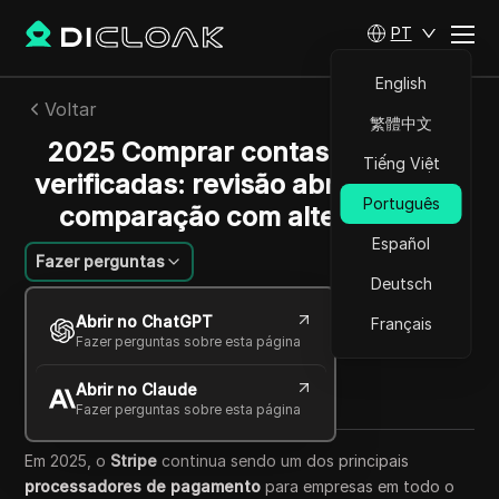
PT
English
Voltar
繁體中文
2025 Comprar contas de listras
Tiếng Việt
verificadas: revisão abrangente e
Português
comparação com alternativas
Español
Fazer perguntas
Deutsch
Ana Costa
Abrir no ChatGPT
Français
26 set 2025
8
min de leitura
Fazer perguntas sobre esta página
Compartilhar com
Abrir no Claude
Copy Link
Fazer perguntas sobre esta página
Em 2025, o
Stripe
continua sendo um dos principais
processadores de pagamento
para empresas em todo o