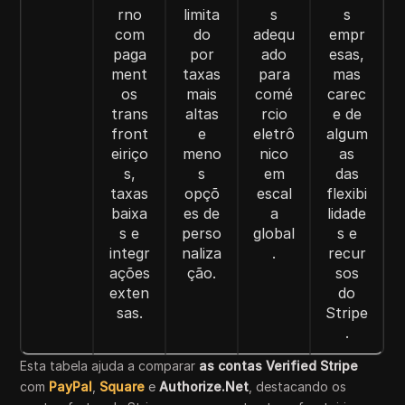
rno
limita
s
s
com
do
adequ
empr
paga
por
ado
esas,
ment
taxas
para
mas
os
mais
comé
carec
trans
altas
rcio
e de
front
e
eletrô
algum
eiriço
meno
nico
as
s,
s
em
das
taxas
opçõ
escal
flexibi
baixa
es de
a
lidade
s e
perso
global
s e
integr
naliza
.
recur
ações
ção.
sos
exten
do
sas.
Stripe
.
Esta tabela ajuda a comparar
as contas Verified Stripe
com
PayPal
,
Square
e
Authorize.Net
, destacando os