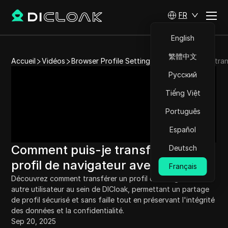
FR
English
繁體中文
Accueil
Vidéos
Browser Profile Setting
Comment puis-je tran
Русский
Tiếng Việt
Português
Español
Comment puis-je transférer le
Deutsch
profil de navigateur avec DICloak
Français
Découvrez comment transférer un profil de navigateur à un 
autre utilisateur au sein de DICloak, permettant un partage 
de profil sécurisé et sans faille tout en préservant l'intégrité 
des données et la confidentialité.
Sep 20, 2025