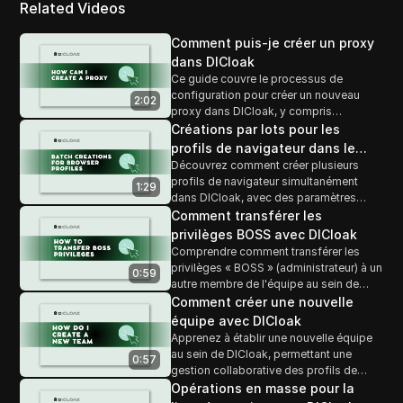
Related Videos
Comment puis-je créer un proxy
dans DICloak
Ce guide couvre le processus de
configuration pour créer un nouveau
2:02
proxy dans DICloak, y compris
comment sélectionner les types de
Créations par lots pour les
proxy et personnaliser les paramètres
profils de navigateur dans le
pour répondre à vos préférences de
Découvrez comment créer plusieurs
navigateur DICloak
navigation et de sécurité.
profils de navigateur simultanément
1:29
dans DICloak, avec des paramètres
personnalisables pour optimiser chaque
Comment transférer les
profil pour des tâches ou des projets
privilèges BOSS avec DICloak
spécifiques.
Comprendre comment transférer les
privilèges « BOSS » (administrateur) à un
0:59
autre membre de l'équipe au sein de
DICloak, permettant des transitions
Comment créer une nouvelle
fluides et des changements de rôle sans
équipe avec DICloak
compromettre la sécurité de l'équipe.
Apprenez à établir une nouvelle équipe
au sein de DICloak, permettant une
0:57
gestion collaborative des profils de
navigateur, des paramètres de proxy et
Opérations en masse pour la
des configurations de groupe.