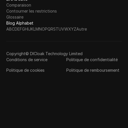
Comparaison
Contourner les restrictions
Glossaire
Blog Alphabet
A
B
C
D
E
F
G
H
I
J
K
L
M
N
O
P
Q
R
S
T
U
V
W
X
Y
Z
Autre
Copyright© DICloak Technology Limited
Conditions de service
Politique de confidentialité
Politique de cookies
Politique de remboursement