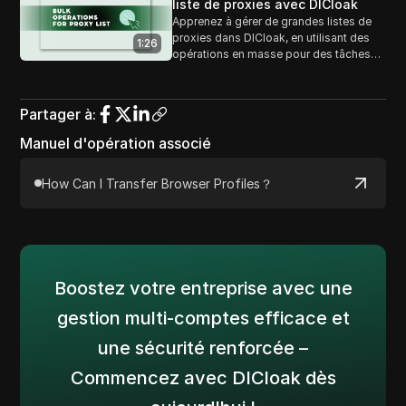
liste de proxies avec DICloak
Apprenez à gérer de grandes listes de
proxies dans DICloak, en utilisant des
1:26
opérations en masse pour des tâches
telles que l'ajout, la modification ou la
suppression de plusieurs proxies de
manière efficace.
Partager à
:
Manuel d'opération associé
How Can I Transfer Browser Profiles？
Boostez votre entreprise avec une
gestion multi-comptes efficace et
une sécurité renforcée –
Commencez avec DICloak dès