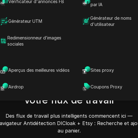
Vérificateur d'annonces FB
 fluide avec les fonctionnalités de navigation et
par IA
les adaptées à un usage personnel et commercial.
Générateur de noms
Générateur UTM
d'utilisateur
 des articles
Ajoutez rapidement des articles au panier
Redimensionneur d’images
sociales
Aperçus des meilleures vidéos
Sites proxy
 Etsy : Recherche et ajout a
Airdrop
Coupons Proxy
votre flux de travail
Des flux de travail plus intelligents commencent ici —
avigateur Antidétection DICloak + Etsy : Recherche et ajo
au panier.