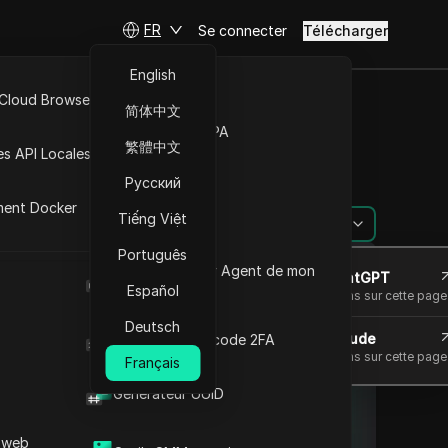
FR
Se connecter
Télécharger
English
 Cloud Browser MCP
简体中文
Marché de la RPA
u panier
繁體中文
es API Locales
Русский
ment Docker
Tiếng Việt
Poser des questions
Português
Quel est le User Agent de mon
Ouvrir dans ChatGPT
navigateur
Español
Poser des questions sur cette page
Deutsch
Ouvrir dans Claude
Générateur de code 2FA
Poser des questions sur cette page
Français
Générateur UUID
 web