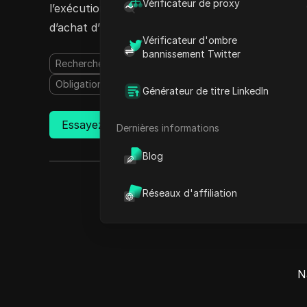
Vérificateur de proxy
l’exécution des tâches conviviale, une intégration
d’achat d’Etsy, ainsi que des performances fiab
Vérificateur d'ombre
bannissement Twitter
Recherche de produits simplifiée
Navigation efficace
Obligation de connexion automatisée des comptes
Générateur de titre LinkedIn
Essayez maintenant
Dernières informations
Blog
Comment utiliser
Réseaux d'affiliation
N