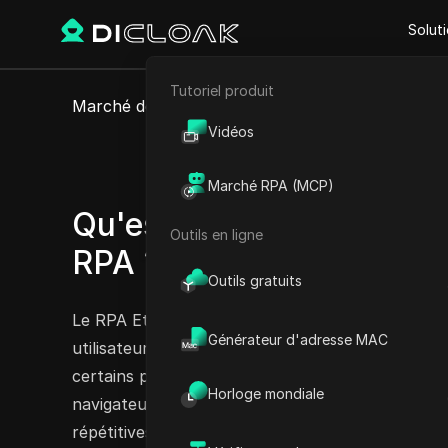
Solut
Tutoriel produit
E-commerce
Marché de la RPA
Etsy
Vidéos
Etsy : 
Marketing d'affiliation
Marché RPA (MCP)
Extraction de données web
Qu'est-ce que Etsy : Rec
Outils en ligne
RPA ?
Outils gratuits
Le RPA Etsy : Recherche et Ajout au panier est 
Générateur d'adresse MAC
utilisateurs de rechercher efficacement des produi
certains produits directement à leur panier. En 
Horloge mondiale
navigateur DICloak Antidetect, elle simplifie l’e
répétitives, ce qui permet d’économiser un temps