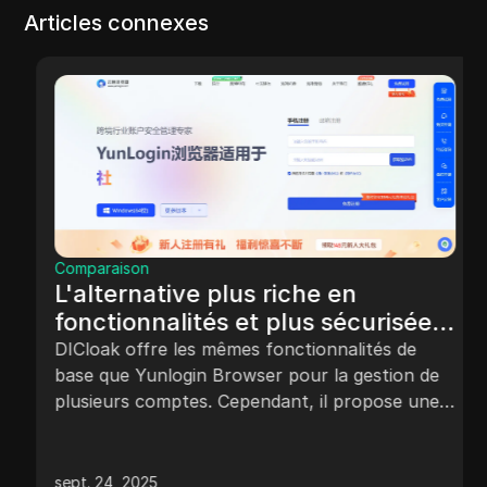
Articles connexes
Comparaison
L'alternative plus riche en
fonctionnalités et plus sécurisée
au navigateur Yunlogin
DICloak offre les mêmes fonctionnalités de
base que Yunlogin Browser pour la gestion de
plusieurs comptes. Cependant, il propose une
sécurité renforcée, des opérations en masse et
une automatisation RPA, rendant la gestion des
comptes plus efficace et flexible.
sept. 24, 2025