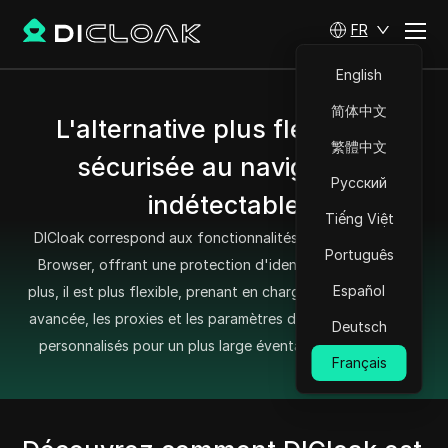
FR
English
简体中文
L'alternative plus flexible et
繁體中文
sécurisée au navigateur
Русский
indétectable
Tiếng Việt
DICloak correspond aux fonctionnalités de Undetectable
Português
Browser, offrant une protection d'identité sécurisée. De
Español
plus, il est plus flexible, prenant en charge l'automatisation
avancée, les proxies et les paramètres d'empreinte digitale
Deutsch
personnalisés pour un plus large éventail d'applications.
Français