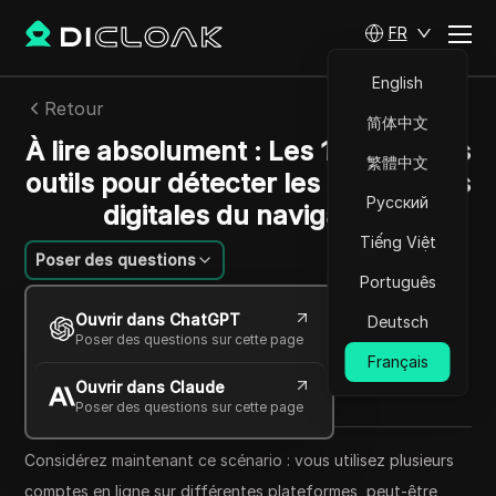
FR
English
Retour
简体中文
À lire absolument : Les 10 meilleurs
繁體中文
outils pour détecter les empreintes
Русский
digitales du navigateur
Tiếng Việt
Poser des questions
Português
Felipe Moreira
Ouvrir dans ChatGPT
Deutsch
22 oct. 2025
4
min de lecture
Poser des questions sur cette page
Partager avec
Français
Ouvrir dans Claude
Copy Link
Poser des questions sur cette page
Considérez maintenant ce scénario : vous utilisez plusieurs
comptes en ligne sur différentes plateformes, peut-être