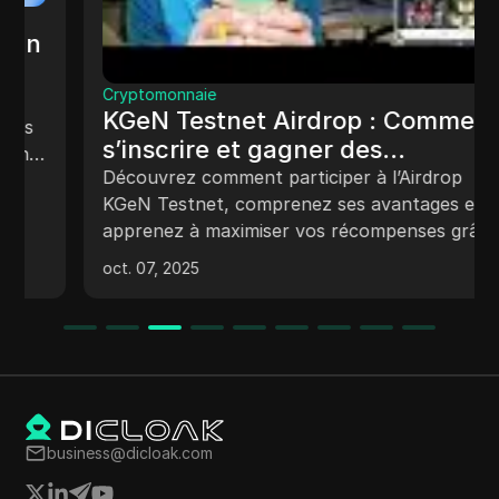
Cryptomonnaie
KGeN Testnet Airdrop : Comment
s’inscrire et gagner des
récompenses
Découvrez comment participer à l’Airdrop
KGeN Testnet, comprenez ses avantages et
apprenez à maximiser vos récompenses grâce
à notre guide complet.
oct. 07, 2025
business@dicloak.com