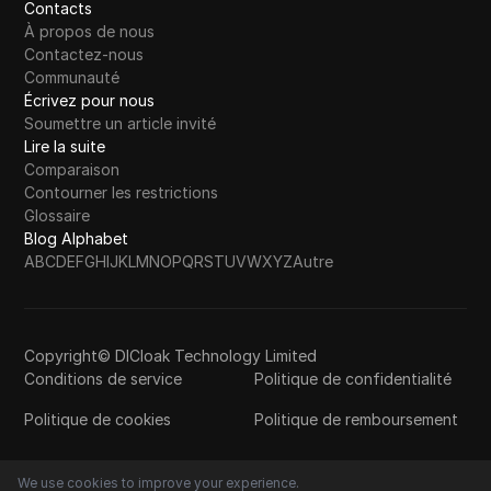
Contacts
À propos de nous
Contactez-nous
Communauté
Écrivez pour nous
Soumettre un article invité
Lire la suite
Comparaison
Contourner les restrictions
Glossaire
Blog Alphabet
A
B
C
D
E
F
G
H
I
J
K
L
M
N
O
P
Q
R
S
T
U
V
W
X
Y
Z
Autre
Copyright© DICloak Technology Limited
Conditions de service
Politique de confidentialité
Politique de cookies
Politique de remboursement
We use cookies to improve your experience.