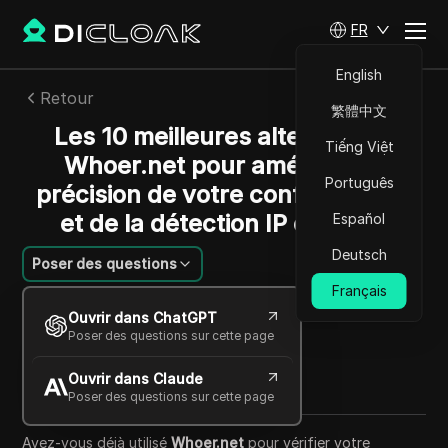
FR
English
Retour
繁體中文
Les 10 meilleures alternatives
Tiếng Việt
Whoer.net pour améliorer la
Português
précision de votre confidentialité
et de la détection IP en 2025
Español
Deutsch
Poser des questions
Français
Felipe Moreira
Ouvrir dans ChatGPT
14 oct. 2025
9
min de lecture
Poser des questions sur cette page
Partager avec
Ouvrir dans Claude
Copy Link
Poser des questions sur cette page
Avez-vous déjà utilisé
Whoer.net
pour vérifier votre