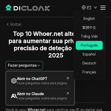
PT
English
Voltar
繁體中文
Top 10 Whoer.net alternativas
Tiếng Việt
para aumentar sua privacidade e
Português
precisão de deteção de IP em
2025
Español
Deutsch
Fazer perguntas
Français
Felipe Moreira
Abrir no ChatGPT
14 out 2025
8
min de leitura
Fazer perguntas sobre esta página
Compartilhar com
Abrir no Claude
Copy Link
Fazer perguntas sobre esta página
Você já usou
Whoer.net
para verificar seu IP ou testar sua