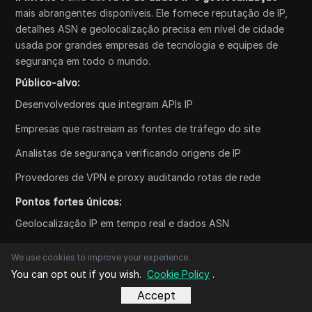
mais abrangentes disponíveis. Ele fornece reputação de IP,
detalhes ASN e geolocalização precisa em nível de cidade
usada por grandes empresas de tecnologia e equipes de
segurança em todo o mundo.
Público-alvo:
Desenvolvedores que integram APIs IP
Empresas que rastreiam as fontes de tráfego do site
Analistas de segurança verificando origens de IP
Provedores de VPN e proxy auditando rotas de rede
Pontos fortes únicos:
Geolocalização IP em tempo real e dados ASN
Métricas de reputação de IP de alta precisão
We use cookies to improve your experience.
API JSON para automação e análise
You can opt out if you wish.
Cookie Policy
.
Accept
Infraestrutura confiável com cobertura global