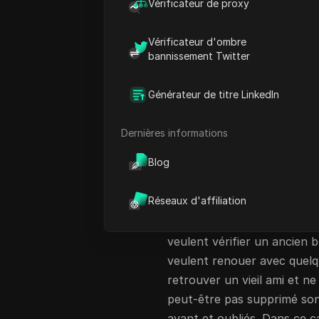
les paramètres de Facebook 
Vérificateur de proxy
après les mises à jour de l’a
Vérificateur d'ombre
Votre liste de blocages rest
bannissement Twitter
chercher. Dans ce guide, v
de blocages sur ordinateur
Générateur de titre LinkedIn
pourquoi la liste peut ne p
diffère du blocage sur Mes
Dernières informations
Quelle est la list
Blog
La liste de bloquage sur Fa
Réseaux d'affiliation
personnes et les pages que
cherchent
sur Facebook com
veulent vérifier un ancien b
veulent renouer avec quelq
retrouver un vieil ami et n
peut-être pas supprimé son
avant et oubliés. Dans ce 