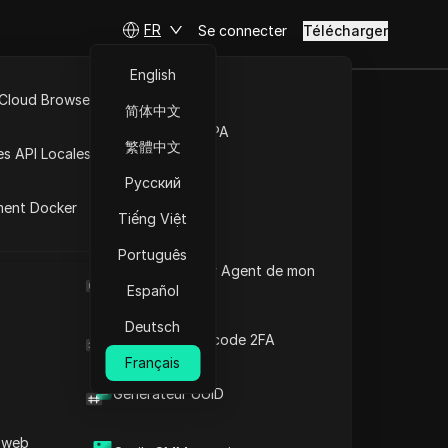
FR
Se connecter
Télécharger
English
 Cloud Browser MCP
简体中文
 Facebook
Marché de la RPA
繁體中文
es API Locales
Русский
ment Docker
Tiếng Việt
Poser des questions
Português
Quel est le User Agent de mon
Ouvrir dans ChatGPT
Copy Link
navigateur
Español
Poser des questions sur cette page
Deutsch
Générateur de code 2FA
Ouvrir dans Claude
Poser des questions sur cette page
Français
Générateur UUID
 web