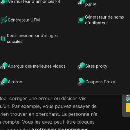
peuvent être difficiles à trouver, surtout
Vérificateur d'annonces FB
par IA
pplication.
Générateur de noms
e facile à vérifier une fois que vous savez où
Générateur UTM
d'utilisateur
ous apprendrez comment trouver votre liste
 et mobile, comment débloquer quelqu’un,
Redimensionneur d’images
sociales
as apparaître, et en quoi le blocage Facebook
senger.
e de bloquage sur Facebook ?
Aperçus des meilleures vidéos
Sites proxy
cebook est l’endroit où vous pouvez voir les
N
Airdrop
Coupons Proxy
 vous avez bloquées. Beaucoup d’utilisateurs
le
ment voir la liste des blocages
lorsqu’ils
loc, corriger une erreur ou décider s’ils
u’un. Par exemple, vous pouvez essayer de
e rien trouver en cherchant. La personne n’a
 compte. Vous les avez peut-être bloqués
cas, apprendre
à retrouver les personnes