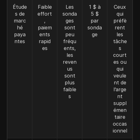
Étude
Faible
Les
1 $ à
Ceux
s de
effort
sonda
5 $
qui
marc
,
ges
par
préfè
hé
paiem
sont
sonda
rent
paya
ents
peu
ge
les
ntes
rapid
fréqu
tâche
es
ents,
s
les
court
reven
es ou
us
qui
sont
veule
plus
nt de
faible
l’arge
s
nt
suppl
émen
taire
occas
ionnel