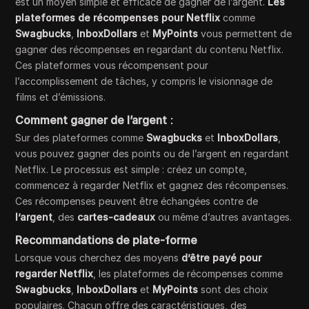
est un moyen simple et efficace de gagner de l’argent.
Les
plateformes de récompenses pour Netflix
comme
Swagbucks
,
InboxDollars
et
MyPoints
vous permettent de
gagner des récompenses en regardant du contenu Netflix.
Ces plateformes vous récompensent pour
l’accomplissement de tâches, y compris le visionnage de
films et d’émissions.
Comment gagner de l’argent
:
Sur des plateformes comme
Swagbucks
et
InboxDollars
,
vous pouvez gagner des points ou de l’argent en regardant
Netflix. Le processus est simple : créez un compte,
commencez à regarder Netflix et gagnez des récompenses.
Ces récompenses peuvent être échangées contre de
l’argent
, des
cartes-cadeaux
ou même d’autres avantages.
Recommandations de plate-forme
Lorsque vous cherchez des moyens
d’être payé pour
regarder Netflix
, les plateformes de récompenses comme
Swagbucks
,
InboxDollars
et
MyPoints
sont des choix
populaires. Chacun offre des caractéristiques, des