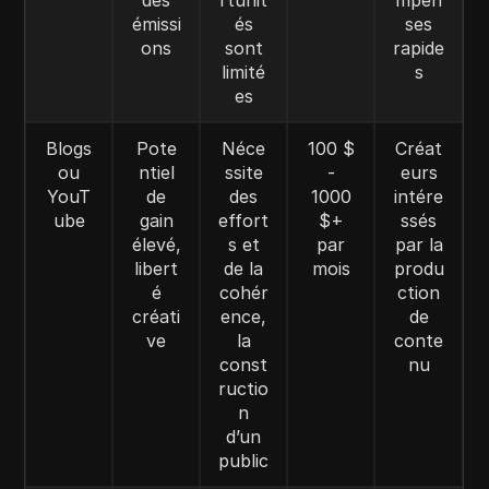
émissi
és
ses
ons
sont
rapide
limité
s
es
Blogs
Pote
Néce
100 $
Créat
ou
ntiel
ssite
-
eurs
YouT
de
des
1000
intére
ube
gain
effort
$+
ssés
élevé,
s et
par
par la
libert
de la
mois
produ
é
cohér
ction
créati
ence,
de
ve
la
conte
const
nu
ructio
n
d’un
public