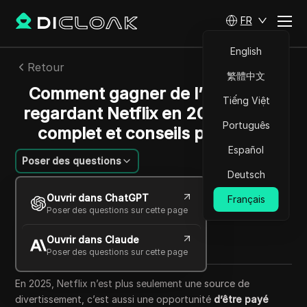
FR
English
Retour
繁體中文
Comment gagner de l’argent en
Tiếng Việt
regardant Netflix en 2025 : guide
Português
complet et conseils pratiques
Español
Poser des questions
Deutsch
Mariana Santos
Ouvrir dans ChatGPT
Français
25 sept. 2025
7
min de lecture
Poser des questions sur cette page
Partager avec
Ouvrir dans Claude
Copy Link
Poser des questions sur cette page
En 2025, Netflix n’est plus seulement une source de
divertissement, c’est aussi une opportunité
d’être payé