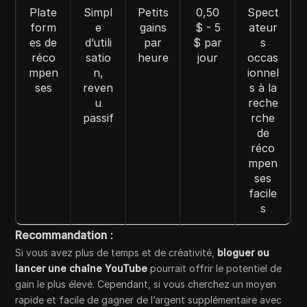
Plate
Simpl
Petits
0,50
Spect
form
e
gains
$ - 5
ateur
es de
d’utili
par
$ par
s
réco
satio
heure
jour
occas
mpen
n,
ionnel
ses
reven
s à la
u
reche
passif
rche
de
réco
mpen
ses
facile
s
Recommandation
:
Si vous avez plus de temps et de créativité,
bloguer ou
lancer une chaîne YouTube
pourrait offrir le potentiel de
gain le plus élevé. Cependant, si vous cherchez un moyen
rapide et facile de gagner de l’argent supplémentaire avec