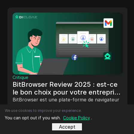
Critique
BitBrowser Review 2025 : est-ce
le bon choix pour votre entreprise
?
BitBrowser est une plate-forme de navigateur
anti-détection qui fournit des profils en bac à
We use cookies to improve your experience.
sable, une personnalisation avancée des
You can opt out if you wish.
Cookie Policy
.
empreintes digitales et une gestion intégrée des
juil. 28, 2025
Accept
proxys.