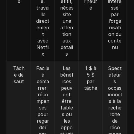
x
e,
étitif,
l’heur
intére
travai
néces
e
ssé
lle
site
par
direct
une
l’orga
emen
atten
nisati
t
tion
on du
avec
aux
conte
Netfli
détail
nu
x
s
Tâch
Facile
Les
1 $ à
Spect
e de
à
bénéf
5 $
ateur
saut
déma
ices
par
s
rrer,
peuv
tâche
occas
réco
ent
ionnel
mpen
être
s à la
ses
faible
reche
pour
s ou
rche
regar
les
de
der
oppo
réco
des
rtunit
mpen