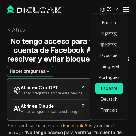
ES
English
Atrás
简体中文
No tengo acceso para verificar la
繁體中文
cuenta de Facebook Ads: cómo
Русский
resolver y evitar bloqueos en 2026
Tiếng Việt
Hacer preguntas
Português
Li Wenting
Abrir en ChatGPT
Español
01 jul 2026
8
minuto de lectura
Hacer preguntas sobre esta página
Compartir con
Deutsch
Abrir en Claude
Copy Link
Français
Hacer preguntas sobre esta página
Pedir verificar tu cuenta
de Facebook Ads
y recibir el
mensaje "
No tengo acceso para verificar tu cuenta de