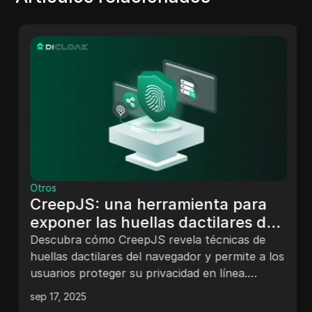
Otros
CreepJS: una herramienta para
exponer las huellas dactilares del
navegador y proteger su
Descubra cómo CreepJS revela técnicas de
privacidad
huellas dactilares del navegador y permite a los
usuarios proteger su privacidad en línea.
Aprende a evitar el rastreo y proteger tu
sep 17, 2025
identidad digital.