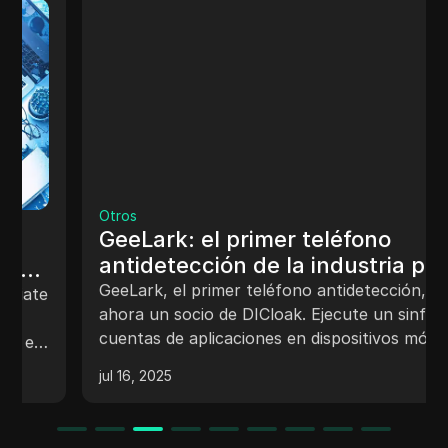
Otros
GeeLark: el primer teléfono
antidetección de la industria para
múltiples cuentas en aplicaciones
GeeLark, el primer teléfono antidetección, es
móviles
ahora un socio de DICloak. Ejecute un sinfín de
cuentas de aplicaciones en dispositivos móviles,
permanezca sin ser detectado y crezca de
jul 16, 2025
forma segura. Recomendamos
encarecidamente GeeLark para operaciones
seguras a gran escala.