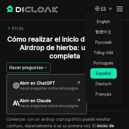
ES
English
Atrás
繁體中文
Cómo realizar el inicio de sesión de
Русский
Airdrop de hierba: una guía
Tiếng Việt
completa
Português
Hacer preguntas
Español
Emily Grace Johnso
Abrir en ChatGPT
Deutsch
28 sep 2025
6
minuto de lectura
Hacer preguntas sobre esta página
Compartir con
Français
Abrir en Claude
Copy Link
Hacer preguntas sobre esta página
Comenzar con un airdrop criptográfico puede resultar
confuso, especialmente si es su primera vez. El
inicio de