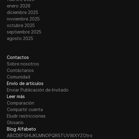
enero 2026
diciembre 2025
noviembre 2025
octubre 2025
septiembre 2025
agosto 2025
Contactos
Sobre nosotros
Contáctanos
Comunidad
Envío de artículos
Enviar Publicación de Invitado
Leer más
Comparación
Compartir cuenta
Eludir restricciones
Glosario
Blog Alfabeto
A
B
C
D
E
F
G
H
I
J
K
L
M
N
O
P
Q
R
S
T
U
V
W
X
Y
Z
Otro