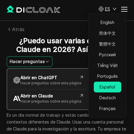
ES
English
Atrás
简体中文
¿Puedo usar varias cuentas
繁體中文
Claude en 2026? Así es como
Русский
Hacer preguntas
Tiếng Việt
Charles Martinez
Português
Abrir en ChatGPT
01 jul 2026
6
minuto de lectura
Hacer preguntas sobre esta página
Español
Compartir con
Abrir en Claude
Copy Link
Deutsch
Hacer preguntas sobre esta página
Français
Es un día normal de trabajo y estás cambiando entre tres
contextos diferentes de Claude. Usas una cuenta personal
de Claude para la investigación y la escritura. Tu empresa te