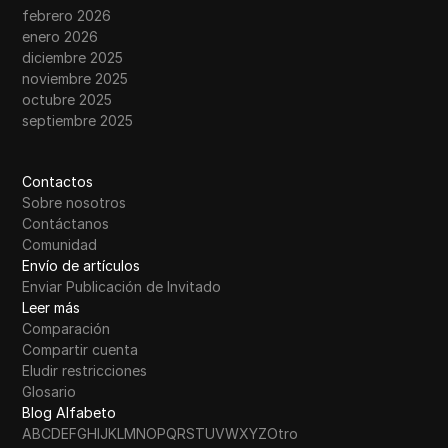
febrero 2026
enero 2026
diciembre 2025
noviembre 2025
octubre 2025
septiembre 2025
Contactos
Sobre nosotros
Contáctanos
Comunidad
Envío de artículos
Enviar Publicación de Invitado
Leer más
Comparación
Compartir cuenta
Eludir restricciones
Glosario
Blog Alfabeto
A
B
C
D
E
F
G
H
I
J
K
L
M
N
O
P
Q
R
S
T
U
V
W
X
Y
Z
Otro