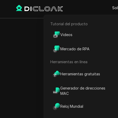
Sol
Tutorial del producto
Atrás
Comercio electrónico
Revi
Videos
Marketing de afiliación
priv
Mercado de RPA
Raspado web
Herramientas en línea
Alexey Sidorov
17 oct 2025
4
minuto 
Herramientas gratuitas
Generador de direcciones
El mercado de proxy en 20
MAC
amplia variedad de solucion
puede parecer abrumadora, 
Reloj Mundial
impulsa a las plataformas 