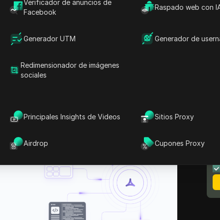
s necesidades de los clientes.
Verificador de anuncios de
Raspado web con I
Facebook
raremos en
el proxy ASocks
. Como jugador
mercado, es posible que se pregunte qué lo
Generador UTM
Generador de user
considerarlo para sus necesidades de proxy.
s clave por las que
ASocks
podría ser la
Redimensionador de imágenes
 o por qué podría no ser la mejor opción
sociales
Principales Insights de Videos
Sitios Proxy
N
m
Airdrop
Cupones Proxy