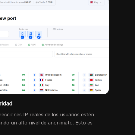
ridad
recciones IP reales de los usuarios estén
do un alto nivel de anonimato. Esto es