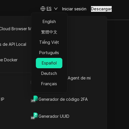
ES
Iniciar sesión
Descargar
English
 Cloud Browser MCP
繁體中文
te su
API Abierta
Tiếng Việt
s de API Local
 2025
Português
iones
ue Docker
Español
Hacer preguntas
Deutsch
Cuál es el User Agent de mi
Abrir en ChatGPT
Copy Link
navegador
Français
Hacer preguntas sobre esta página
Abrir en Claude
 IP
Generador de código 2FA
Hacer preguntas sobre esta página
Generador UUID