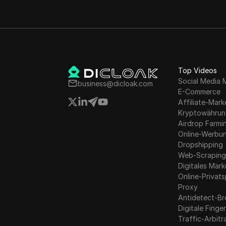
Top Videos
Social Media 
business@dicloak.com
E-Commerce
Affiliate-Mark
Kryptowähru
Airdrop Farmi
Online-Werbu
Dropshipping
Web-Scrapin
Digitales Mark
Online-Privat
Proxy
Antidetect-B
Digitale Fing
Traffic-Arbit