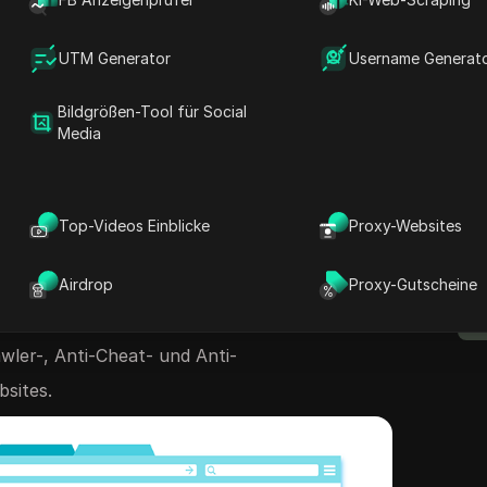
rmationen ändern kann, wodurch der
ändert wird, dass die echte Identität und die
UTM Generator
Username Generat
enutzers verborgen werden und letztendlich
rheit des Internetzugangs des Benutzers
Bildgrößen-Tool für Social
Media
Ändern des Browser-Fingerabdrucks ist der
 Lage, den Browsertyp, die Versionsnummer,
D
ldschirmauflösung und andere Informationen
B
Top-Videos Einblicke
Proxy-Websites
, dass es so aussieht, als käme er von einem
t. Diese Technologie kann Benutzern dabei
Airdrop
Proxy-Gutscheine
Einschränkungen einiger Online-Dienste zu
wler-, Anti-Cheat- und Anti-
sites.