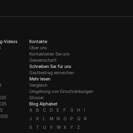
g-Videos
Kontakte
6
Über uns
Kontaktieren Sie uns
Gemeinschaft
Schreiben Sie für uns
Gastbeitrag einreichen
Mehr lesen
6
Vergleich
Umgehung von Einschränkungen
025
Glossar
025
Blog Alphabet
25
A
B
C
D
E
F
G
H
I
2025
J
K
L
M
N
O
P
Q
R
S
T
U
V
W
X
Y
Z