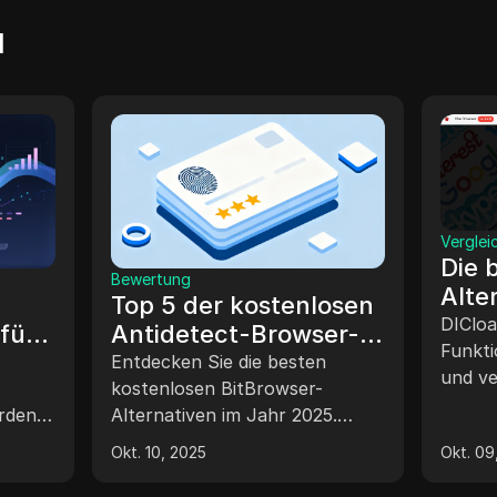
l
Bewertung
n Sie
Die 10 besten
Jahr
SessionBox-
Alternativen für 2025:
Sie OnlyFans
Entdecken Sie die besten
er entsperren
Top-Browser-
SessionBox-Alternativen für
 den
2025, darunter DICloak,
Lösungen
 und das
Multilogin, GoLogin und mehr.
Okt. 16, 2025
up von
Finden Sie die besten
n.
Antidetect-Browser für