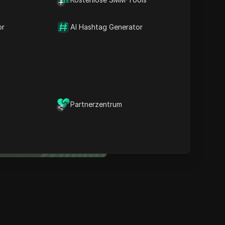
Inhalt
Was ist der Anti-Detect-
or
AI Hashtag Generator
Browser?
Anti-Detect Browser im
grenzüberschreitenden E-
Commerce
er sicherste Anti-Detect-
rowser
Partnerzentrum
Multi-Login
Unbegrenzte Mitglieder
Keine Code-Automatisierung
Jetzt ausprobieren