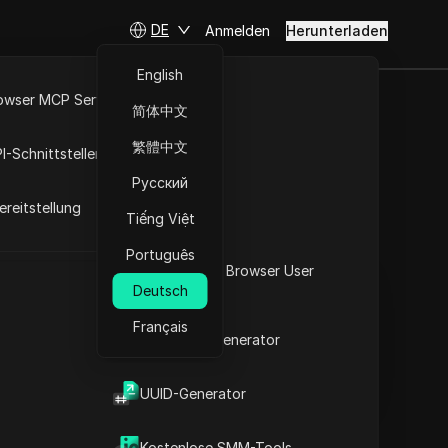
DE
Anmelden
Herunterladen
English
owser MCP Server
简体中文
wsern im
RPA-Markt
繁體中文
I-Schnittstellen
erce
Русский
reitstellung
Tiếng Việt
Fragen stellen
Português
Was ist mein Browser User
In ChatGPT öffnen
Copy Link
Deutsch
Agent
Fragen zu dieser Seite stellen
Français
2FA-Code-Generator
In Claude öffnen
Fragen zu dieser Seite stellen
t
UUID-Generator
Kostenlose SMM-Tools