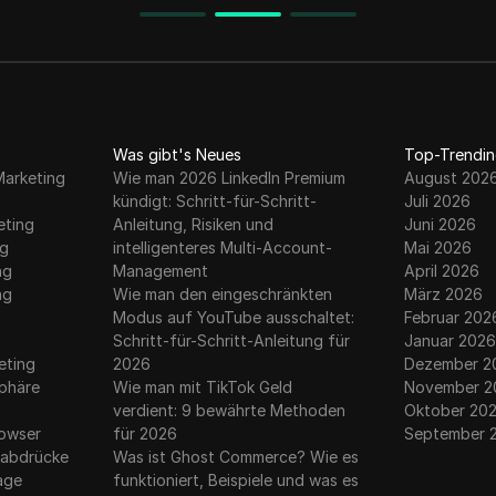
Datenschutz und Multi-
Account-Management.
Was gibt's Neues
Top-Trendin
Marketing
Wie man 2026 LinkedIn Premium
August 202
kündigt: Schritt-für-Schritt-
Juli 2026
eting
Anleitung, Risiken und
Juni 2026
ng
intelligenteres Multi-Account-
Mai 2026
ng
Management
April 2026
ng
Wie man den eingeschränkten
März 2026
Modus auf YouTube ausschaltet:
Februar 202
g
Schritt-für-Schritt-Anleitung für
Januar 2026
eting
2026
Dezember 2
sphäre
Wie man mit TikTok Geld
November 2
verdient: 9 bewährte Methoden
Oktober 20
rowser
für 2026
September 
erabdrücke
Was ist Ghost Commerce? Wie es
rage
funktioniert, Beispiele und was es