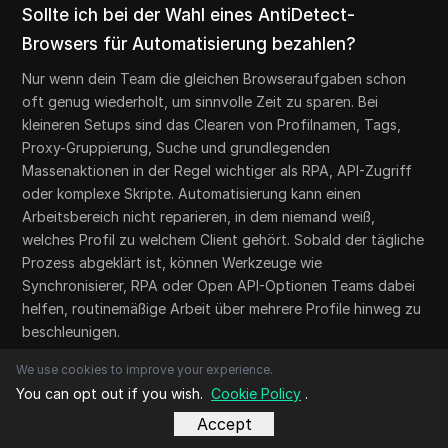
Sollte ich bei der Wahl eines AntiDetect-
Browsers für Automatisierung bezahlen?
Nur wenn dein Team die gleichen Browseraufgaben schon
oft genug wiederholt, um sinnvolle Zeit zu sparen. Bei
kleineren Setups sind das Clearen von Profilnamen, Tags,
Proxy-Gruppierung, Suche und grundlegenden
Massenaktionen in der Regel wichtiger als RPA, API-Zugriff
oder komplexe Skripte. Automatisierung kann einen
Arbeitsbereich nicht reparieren, in dem niemand weiß,
welches Profil zu welchem Client gehört. Sobald der tägliche
Prozess abgeklärt ist, können Werkzeuge wie
Synchronisierer, RPA oder Open API-Optionen Teams dabei
helfen, routinemäßige Arbeit über mehrere Profile hinweg zu
beschleunigen.
We use cookies to improve your experience.
Fazit
You can opt out if you wish.
Cookie Policy
.
Die Wahl des besten Antidetect-Browsers für Multi-
Accept
Account-Management bedeutet weniger das Tool mit den