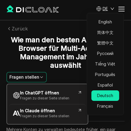
DE
English
Zurück
简体中文
Wie man den besten Antidetect-
繁體中文
Browser für Multi-Account-
Русский
Management im Jahr 2026
auswählt
Tiếng Việt
Português
Fragen stellen
Español
Lin Zifeng
In ChatGPT öffnen
03 Juli 2026
7
min lesen
Deutsch
Fragen zu dieser Seite stellen
Teilen mit
Français
In Claude öffnen
Copy Link
Fragen zu dieser Seite stellen
Mehrere Konten zu verwalten bedeutete früher, ein paar