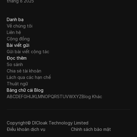
tháng 8 2025
Danh bạ
Về chúng tôi
Liên hệ
Cộng đồng
Bài viết gửi
Gửi bài viết cộng tác
Đọc thêm
So sánh
Chia sẻ tài khoản
Lách qua các hạn chế
Thuật ngữ
Bảng chữ cái Blog
A
B
C
D
E
F
G
H
I
J
K
L
M
N
O
P
Q
R
S
T
U
V
W
X
Y
Z
Blog Khác
Copyright© DICloak Technology Limited
Điều khoản dịch vụ
Chính sách bảo mật