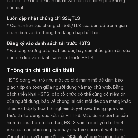
các mối đe dọa tiềm ẩn nhắm vào các tên miền phụ không
bảo mật.
Luôn cập nhật chứng chỉ SSL/TLS
* Gia hạn liên tục chứng chỉ SSL/TLS của bạn để tránh gián
đoạn dịch vụ do thông tin đăng nhập hết hạn.
Đăng ký vào danh sách tải trước HSTS
* Để tăng cường bảo mật lâu dài, hãy cân nhắc gửi miền của
bạn để đưa vào danh sách tải trước HSTS.
Thông tin chi tiết cần thiết
HSTS đóng vai trò như một cơ chế mạnh mẽ để đảm bảo
giao tiếp an toàn giữa người dùng và máy chủ web. Bằng
cách triển khai HSTS, các tổ chức có thể củng cố niềm tin
của người dùng, bảo vệ chống lại các mối đe dọa mạng khác
nhau và hợp lý hóa trải nghiệm duyệt web thông qua việc
thực thi tự động các kết nối HTTPS. Mặc dù nó đòi hỏi cấu
hình tỉ mỉ và bảo trì liên tục, HSTS vẫn là một yếu tố thiết
yếu của các phương pháp hay nhất về bảo mật web hiện
đại, phù hợp với cam kết của DICloak về quyền riêng tư và