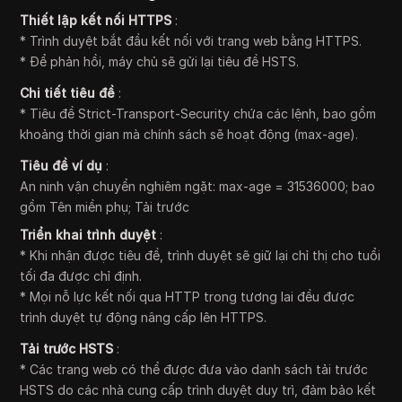
Thiết lập kết nối HTTPS
:
* Trình duyệt bắt đầu kết nối với trang web bằng HTTPS.
* Để phản hồi, máy chủ sẽ gửi lại tiêu đề HSTS.
Chi tiết tiêu đề
:
* Tiêu đề Strict-Transport-Security chứa các lệnh, bao gồm
khoảng thời gian mà chính sách sẽ hoạt động (max-age).
Tiêu đề ví dụ
:
An ninh vận chuyển nghiêm ngặt: max-age = 31536000; bao
gồm Tên miền phụ; Tải trước
Triển khai trình duyệt
:
* Khi nhận được tiêu đề, trình duyệt sẽ giữ lại chỉ thị cho tuổi
tối đa được chỉ định.
* Mọi nỗ lực kết nối qua HTTP trong tương lai đều được
trình duyệt tự động nâng cấp lên HTTPS.
Tải trước HSTS
:
* Các trang web có thể được đưa vào danh sách tải trước
HSTS do các nhà cung cấp trình duyệt duy trì, đảm bảo kết