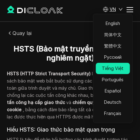
VN
English
Quay lại
简体中文
繁體中文
HSTS (Bảo mật truyền tải HTTP
nghiêm ngặt)
Русский
Tiếng Việt
HSTS (HTTP Strict Transport Security)
là một cơ chế chính
Português
sách bảo mật web bắt buộc sử dụng các kết nối HTTPS an
toàn giữa trình duyệt và máy chủ. Giao thức này bảo vệ
Español
chống lại các cuộc tấn công khác nhau, bao gồm
các cuộc
Deutsch
tấn công hạ cấp giao thức
và
chiếm quyền điều khiển
cookie
, bằng cách đảm bảo rằng tất cả các thông tin liên
Français
lạc được thực hiện qua HTTPS được mã hóa.
Hiểu HSTS: Giao thức bảo mật quan trọng
HSTS là tiêu đề phản hồi hướng các trình duyệt tương tác