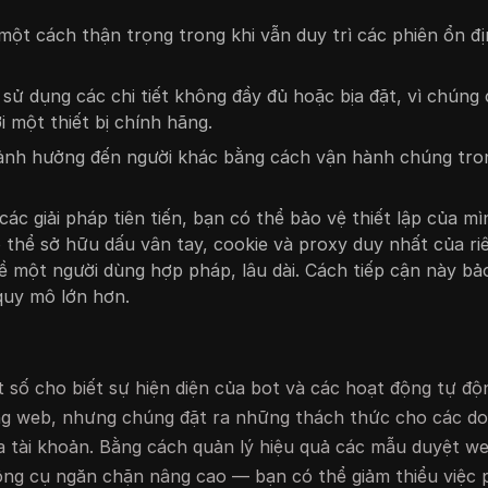
một cách thận trọng trong khi vẫn duy trì các phiên ổn đ
 sử dụng các chi tiết không đầy đủ hoặc bịa đặt, vì chúng
 một thiết bị chính hãng.
 ảnh hưởng đến người khác bằng cách vận hành chúng tro
ác giải pháp tiên tiến, bạn có thể bảo vệ thiết lập của mì
ó thể sở hữu dấu vân tay, cookie và proxy duy nhất của ri
 một người dùng hợp pháp, lâu dài. Cách tiếp cận này bảo
 quy mô lớn hơn.
t số cho biết sự hiện diện của bot và các hoạt động tự đ
ng web, nhưng chúng đặt ra những thách thức cho các d
 tài khoản. Bằng cách quản lý hiệu quả các mẫu duyệt w
ông cụ ngăn chặn nâng cao — bạn có thể giảm thiểu việc p