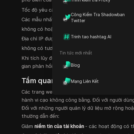
Tốc độ yêu cầu nhanh bất thường, chẳng hạn nh
Công Kiểm Tra Shadowban
Các mẫu nhất quán trong hành vi tải trang
Twitter
không có hoặc không nhất quán tiêu đề trình d
Trinh tao hashtag AI
Địa chỉ IP được liên kết với các công cụ hoặc pr
không có tương tác tự nhiên, chẳng hạn như cu
Tin tức mới nhất
Khi tích lũy đủ số lượng dấu vết này, các trang
Blog
gian phản hồi bị trì hoãn hoặc thậm chí tạm ngư
Tầm quan trọng của tín hiệu ch
Mạng Liên Kết
Các trang web thực hiện các biện pháp chống cạ
hành vi cạo không công bằng. Đối với người dùng
Đối với những người quản lý dữ liệu mở rộng hoặ
thường dẫn đến:
Giảm
niềm tin của tài khoản
- các hoạt động có t