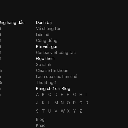
ớng hàng đầu
Danh bạ
6
Về chúng tôi
6
Liên hệ
6
Cộng đồng
6
Bài viết gửi
6
Gửi bài viết cộng tác
6
Đọc thêm
So sánh
5
Chia sẻ tài khoản
5
Lách qua các hạn chế
25
Thuật ngữ
5
Bảng chữ cái Blog
5
A
B
C
D
E
F
G
H
I
J
K
L
M
N
O
P
Q
R
S
T
U
V
W
X
Y
Z
Blog
Khác