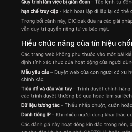
Quy trình làm việc bị gián đoạn
– Tập lệnh tự độn
hạn chế truy cập
- kích hoạt lặp đi lặp lại có t
Trong bối cảnh này, DICloak đưa ra các giải ph
vẫn duy trì quyền riêng tư và bảo mật.
Hiểu chức năng của tín hiệu ch
Các trang web không phụ thuộc vào một bài kiểm
định tính xác thực của hoạt động của người dùn
Mẫu yêu cầu
– Duyệt web của con người có xu hư
chính xác.
Tiêu đề và dấu vân tay
– Trình duyệt chính hãng 
các trình duyệt thường bỏ qua hoặc làm sai lệch 
Dữ liệu tương tác
– Thiếu nhấp chuột, cuộn hoặc 
Danh tiếng IP
– Khi nhiều người dùng khai thác 
Các đánh giá này hoạt động kín đáo trong nền, đó