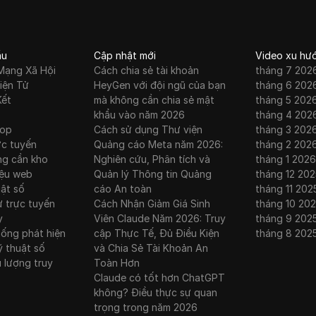
ầu
Cập nhật mới
Video xu hư
Mạng Xã Hội
Cách chia sẻ tài khoản
tháng 7 202
iện Tử
HeyGen với đội ngũ của bạn
tháng 6 202
Kết
mà không cần chia sẻ mật
tháng 5 202
khẩu vào năm 2026
tháng 4 202
rop
Cách sử dụng Thư viện
tháng 3 202
ực tuyến
Quảng cáo Meta năm 2026:
tháng 2 202
ng cần kho
Nghiên cứu, Phân tích và
tháng 1 2026
iệu web
Quản lý Thông tin Quảng
tháng 12 202
uật số
cáo An toàn
tháng 11 202
ư trực tuyến
Cách Nhận Giảm Giá Sinh
tháng 10 20
y
Viên Claude Năm 2026: Truy
tháng 9 202
hống phát hiện
cập Thực Tế, Đủ Điều Kiện
tháng 8 202
ỹ thuật số
và Chia Sẻ Tài Khoản An
u lượng truy
Toàn Hơn
Claude có tốt hơn ChatGPT
không? Điều thực sự quan
trọng trong năm 2026