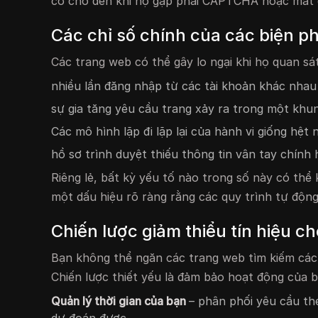
cờ cho đến khi họ gặp phải CAPTCHA hoặc mất 
Các chỉ số chính của các biện 
Các trang web có thể gây lo ngại khi họ quan sát
nhiều lần đăng nhập từ các tài khoản khác nhau
sự gia tăng yêu cầu trang xảy ra trong một khu
Các mô hình lặp đi lặp lại của hành vi giống hệt
hồ sơ trình duyệt thiếu thông tin vân tay chính
Riêng lẻ, bất kỳ yếu tố nào trong số này có thể
một dấu hiệu rõ ràng rằng các quy trình tự độn
Chiến lược giảm thiểu tín hiệu c
Bạn không thể ngăn các trang web tìm kiếm các 
Chiến lược thiết yếu là đảm bảo hoạt động của b
Quản lý thời gian của bạn
– phân phối yêu cầu th