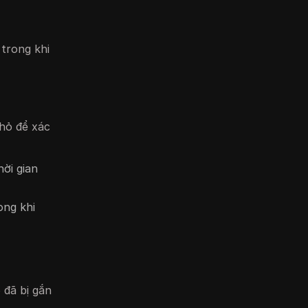
trong khi
hỏ để xác
ời gian
ong khi
 đã bị gắn