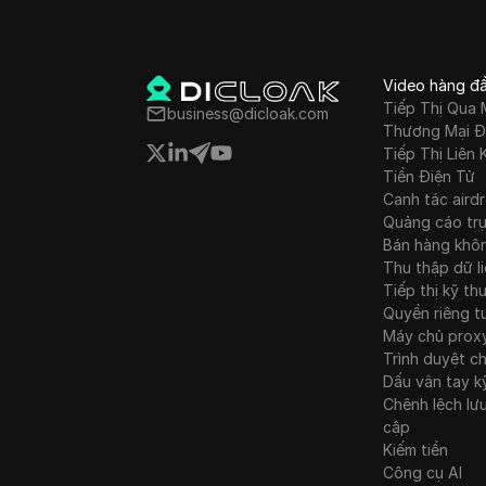
Video hàng đ
Tiếp Thị Qua 
business@dicloak.com
Thương Mại Đ
Tiếp Thị Liên 
Tiền Điện Tử
Canh tác aird
Quảng cáo tr
Bán hàng khô
Thu thập dữ l
Tiếp thị kỹ th
Quyền riêng t
Máy chủ prox
Trình duyệt c
Dấu vân tay k
Chênh lệch lư
cập
Kiếm tiền
Công cụ AI