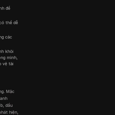
ịnh để
 có thể dễ
ng các
nh khỏi
êng mình,
 vệ tài
ộng. Mặc
oanh
eb, dấu
hát hiện,