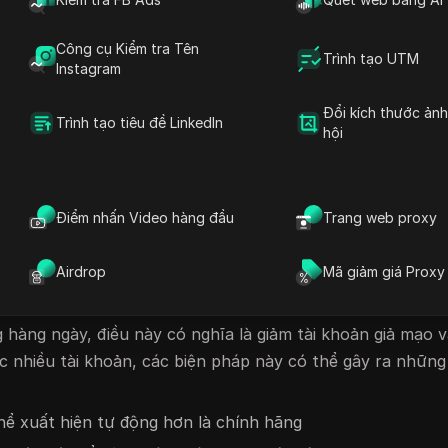
ư mở nhiều trang trong vòng vài giây
Công cụ Kiểm tra Tên
Trình tạo UTM
Instagram
uyệt
Đổi kích thước ản
Trình tạo tiêu đề LinkedIn
oxy tự động hóa đã biết
hội
ộn, di chuyển chuột hoặc tạm dừng
 web sẽ tạo hồ sơ rủi ro. Điều này có thể dẫn đến CAPTCHA
Điểm nhấn Video hàng đầu
Trang web proxy
ng tài khoản hoàn toàn.
ống cạo
Airdrop
Mã giảm giá Proxy
o để bảo vệ dữ liệu của họ, bảo vệ người dùng và hạn ch
 hàng ngày, điều này có nghĩa là giảm tài khoản giả mạo v
c nhiều tài khoản, các biện pháp này có thể gây ra những 
hể xuất hiện tự động hơn là chính hãng