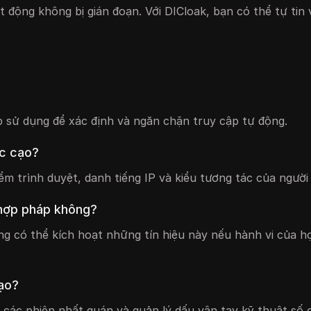
 động không bị gián đoạn. Với DICloak, bạn có thể tự tin 
 sử dụng để xác định và ngăn chặn truy cập tự động.
ệc cạo?
ểm trình duyệt, danh tiếng IP và kiểu tương tác của người
 hợp pháp không?
g có thể kích hoạt những tín hiệu này nếu hành vi của h
cạo?
 các phiên nhất quán và quản lý dấu vân tay kỹ thuật số 