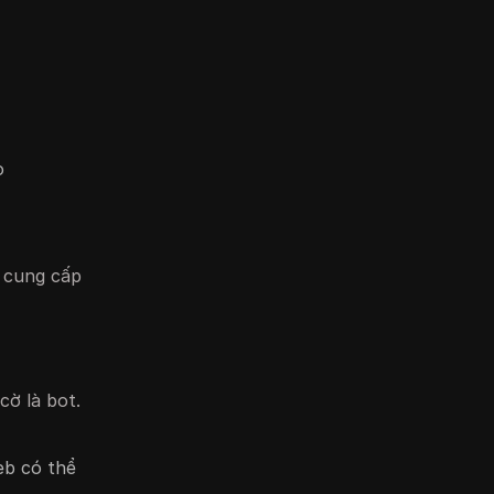
o
g cung cấp
cờ là bot.
eb có thể