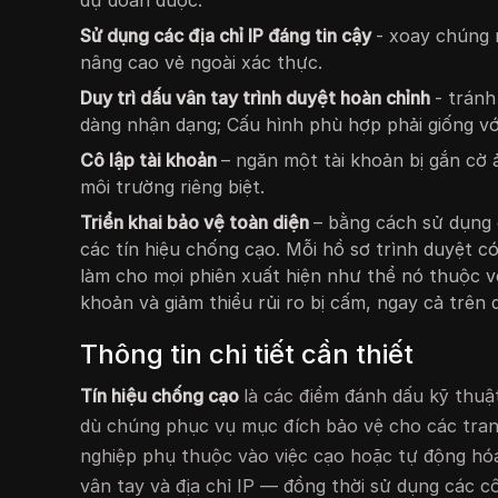
dự đoán được.
Sử dụng các địa chỉ IP đáng tin cậy
- xoay chúng 
nâng cao vẻ ngoài xác thực.
Duy trì dấu vân tay trình duyệt hoàn chỉnh
- tránh
dàng nhận dạng; Cấu hình phù hợp phải giống với
Cô lập tài khoản
– ngăn một tài khoản bị gắn cờ
môi trường riêng biệt.
Triển khai bảo vệ toàn diện
– bằng cách sử dụng c
các tín hiệu chống cạo. Mỗi hồ sơ trình duyệt c
làm cho mọi phiên xuất hiện như thể nó thuộc về
khoản và giảm thiểu rủi ro bị cấm, ngay cả trên
Thông tin chi tiết cần thiết
Tín hiệu chống cạo
là các điểm đánh dấu kỹ thuậ
dù chúng phục vụ mục đích bảo vệ cho các tra
nghiệp phụ thuộc vào việc cạo hoặc tự động hóa
vân tay và địa chỉ IP — đồng thời sử dụng các c