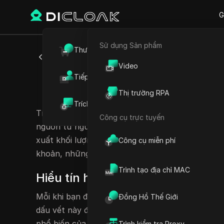
G
Sử dụng Sản phẩm
Thương mại điện tử
Quay lại
Video
Tiếp thị liên kết
Tín hiệu c
Thị trường RPA
Trích xuất dữ liệu web
Tín hiệu chống cạo đóng vai trò là chỉ báo cản
Công cụ trực tuyến
nguồn từ người dùng thực sự. Các trang web giám
xuất khối lượng lớn dữ liệu. Đối với các doanh n
Công cụ miễn phí
khoản, những tín hiệu này thường là lý do chính
Trình tạo địa chỉ MAC
Hiểu tín hiệu chống cạo: Những 
Mỗi khi bạn điều hướng đến một trang mới, trình
Đồng Hồ Thế Giới
dấu vết này đi chệch khỏi hành vi điển hình của
phổ biến của hoạt động chống cạo bao gồm:
Trình kiểm tra Proxy