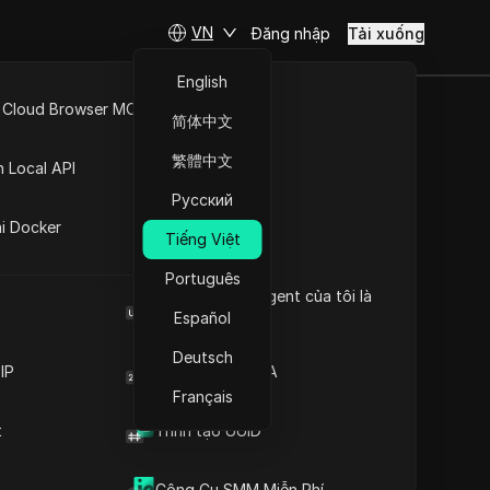
VN
Đăng nhập
Tải xuống
English
 Cloud Browser MCP
简体中文
API Mở
繁體中文
Hiểu tín hiệu chống cạo:
n Local API
Những điều bạn cần biết
Nội dung
Русский
ng
Tầm quan trọng của tín
hiệu chống cạo
ai Docker
Tiếng Việt
ông bắt
Hiểu chức năng của tín
hiệu chống cạo
 trích
Português
Các chỉ số chính của các
Browser User Agent của tôi là
 tài
biện pháp chống cạo
gì
Español
Chiến lược giảm thiểu tín
Deutsch
hiệu chống cạo
IP
Trình tạo mã 2FA
Thông tin chi tiết cần
Français
thiết
Những câu hỏi thường
Nếu những
t
Trình tạo UUID
gặp
Trình duyệt vân tay chống
c chỉ số
phát hiện DICloak giữ cho việc
Công Cụ SMM Miễn Phí