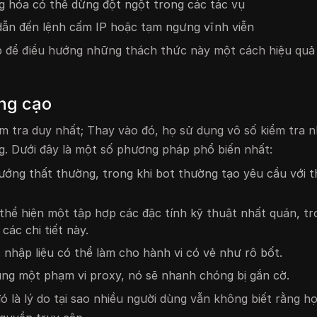
g hóa có thể dừng đột ngột trong các tác vụ
hể dẫn đến lệnh cấm IP hoặc tạm ngưng vĩnh viễn
áp để điều hướng những thách thức này một cách hiệu quả 
ống cạo
 tra duy nhất; Thay vào đó, họ sử dụng vô số kiểm tra n
g. Dưới đây là một số phương pháp phổ biến nhất:
ớng thất thường, trong khi bot thường tạo yêu cầu với th
thể hiện một tập hợp các đặc tính kỹ thuật nhất quán, tr
các chi tiết này.
nhập liệu có thể làm cho hành vi có vẻ như rô bốt.
cùng một phạm vi proxy, nó sẽ nhanh chóng bị gắn cờ.
 là lý do tại sao nhiều người dùng vẫn không biết rằng họ