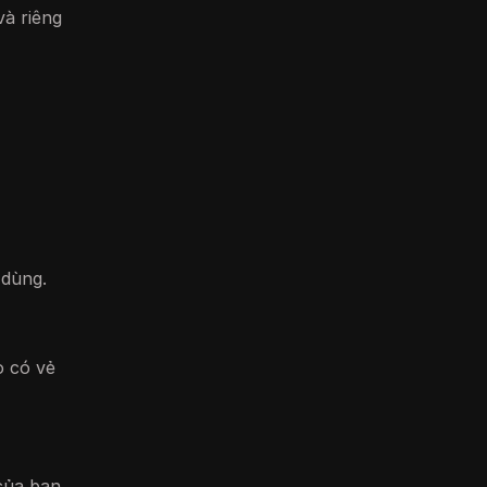
và riêng
 dùng.
ọ có vẻ
của bạn