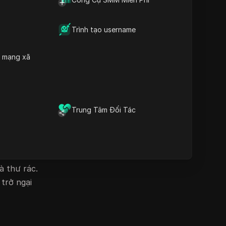
quản lý nhiều tài khoản một
cách an toàn và tránh bị cấm
Tải xuống
Trình tạo username
h mạng xã
, thời
Trung Tâm Đối Tác
ế các
à thư rác.
trở ngại