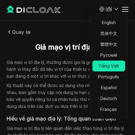
VN
English
Quay lại
简体中文
繁體中文
Giả mạo vị trí địa lý
Русский
Giả mạo vị trí địa lý, thường được gọi là giả mạo địa lý, là
Tiếng Việt
hành vi thay đổi dữ liệu vị trí của thiết bị để tạo ảo giác rằng
bạn đang ở một vị trí khác với vị trí thực của mình.
Português
Kỹ thuật này có thể được sử dụng cho nhiều mục đích khác
Español
nhau, bao gồm truy cập nội dung bị hạn chế bởi vị trí địa lý,
Deutsch
bảo vệ quyền riêng tư cá nhân hoặc thử nghiệm các ứng
dụng dựa trên các dịch vụ dựa trên vị trí.
Français
Hiểu về giả mạo địa lý: Tổng quan toàn diện
Giả mạo vị trí địa lý liên quan đến việc thao túng vị trí địa lý