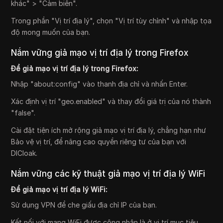
khác" > "Cảm biến".
Trong phần "Vị trí địa lý", chọn "Vị trí tùy chỉnh" và nhập tọa
độ mong muốn của bạn.
Nắm vững giả mạo vị trí địa lý trong Firefox
Để giả mạo vị trí địa lý trong Firefox:
Nhập "about:config" vào thanh địa chỉ và nhấn Enter.
Xác định vị trí "geo.enabled" và thay đổi giá trị của nó thành
"false".
Cài đặt tiện ích mở rộng giả mạo vị trí địa lý, chẳng hạn như
Bảo vệ vị trí, để nâng cao quyền riêng tư của bạn với
DICloak.
Nắm vững các kỹ thuật giả mạo vị trí địa lý WiFi
Để giả mạo vị trí địa lý WiFi:
Sử dụng VPN để che giấu địa chỉ IP của bạn.
Kết nối với mạng WiFi được công nhận là ở vị trí mục tiêu.