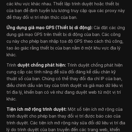
các khu vực khác nhau. Thiết lập trình duyệt hoặc thiết bị
của bạn để định tuyến lưu lượng truy cập qua các proxy này
để thay đổi vị trí nhận thức của bạn.
Ứng dụng giả mạo GPS (Thiết bị di động):
Cài đặt các ứng
dụng giả mạo GPS trên thiết bị di động của bạn. Các công
cụ này cho phép bạn nhập tọa độ GPS theo cách thủ công,
tạo ảo giác rằng thiết bị của bạn nằm ở một khu vực địa lý
khác.
Trình
duyệt chống phát hiện:
Trình duyệt chống phát hiện
cung cấp các tính năng để sửa đổi đáng kể dấu chân kỹ
thuật số của bạn. Chúng có thể thay đổi địa chỉ IP của bạn,
điều chỉnh dấu vân tay của trình duyệt và giả mạo dữ liệu vị
trí địa lý, khiến bạn có vẻ như đang duyệt web từ một vị trí
khác.
Tiện ích mở rộng trình duyệt:
Một số tiện ích mở rộng của
trình duyệt cho phép bạn thay đổi vị trí được báo cáo của
trình duyệt. Các tiện ích mở rộng này sửa đổi dữ liệu vị trí địa
lý do trình duyệt của bạn truyền đến các trang web, khiến