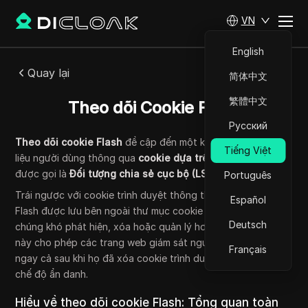
VN
English
Quay lại
简体中文
繁體中文
Theo dõi Cookie Flash
Русский
Theo dõi cookie Flash
đề cập đến một kỹ thuật lưu trữ dữ
Tiếng Việt
liệu người dùng thông qua
cookie dựa trên Flash
, thường
được gọi là
Đối tượng chia sẻ cục bộ (LSO).
Português
Trái ngược với cookie trình duyệt thông thường, cookie
Español
Flash được lưu bên ngoài thư mục cookie điển hình, khiến
Deutsch
chúng khó phát hiện, xóa hoặc quản lý hơn. Những cookie
này cho phép các trang web giám sát người dùng liên tục,
Français
ngay cả sau khi họ đã xóa cookie trình duyệt hoặc sử dụng
chế độ ẩn danh.
Hiểu về theo dõi cookie Flash: Tổng quan toàn