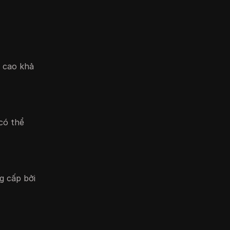
g cao khả
có thể
g cấp bởi