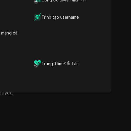
quản lý nhiều tài khoản một
Những câu hỏi thường
cách an toàn và tránh bị cấm
ác chức
gặp
Tải xuống
Trình tạo username
 động, các
 CSS, API
h mạng xã
yệt khác
a trình
ên các
Trung Tâm Đối Tác
t.
duyệt: