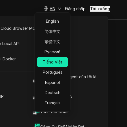
VN
Đăng nhập
Tải xuống
English
Hiểu về phát hiện tính
 Cloud Browser MCP
năng của trình duyệt:
简体中文
Hướng dẫn toàn diện
API Mở
Hiểu cơ chế phát hiện tính
繁體中文
n Local API
năng của trình duyệt
Nội dung
Giải thích tầm quan trọng
Русский
ng
của việc phát hiện tính
ai Docker
Tiếng Việt
năng trình duyệt
duyệt của
Giải thích về phát hiện tính
ông chỉ là
Português
năng trình duyệt và lấy
Browser User Agent của tôi là
àm việc.
dấu vân tay
gì
Español
Các chiến lược hiệu quả
n thấy
để giảm rủi ro phát hiện
Deutsch
IP
Trình tạo mã 2FA
trực tuyến
tính năng của trình duyệt
Chiến lược phát hiện và
Français
 nắm bắt
chống phát hiện tính năng
t
Trình tạo UUID
trình duyệt hiệu quả
Trình duyệt vân tay chống
Thông tin chi tiết cần
phát hiện DICloak giữ cho việc
thiết
Công Cụ SMM Miễn Phí