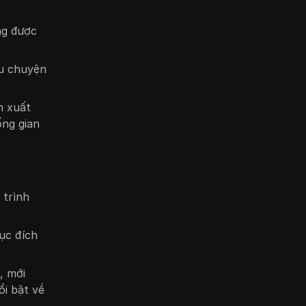
ng được
âu chuyện
n xuất
ống gian
 trình
ục đích
, mới
ổi bật về