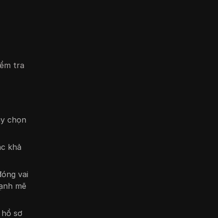
iểm tra
ùy chọn
ặc khả
đóng vai
mạnh mẽ
 hồ sơ