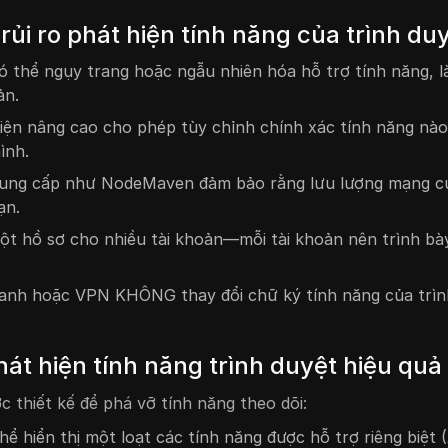
rủi ro phát hiện tính năng của trình du
ó thể ngụy trang hoặc ngẫu nhiên hóa hỗ trợ tính năng, l
ản.
iện nâng cao cho phép tùy chỉnh chính xác tính năng nào
ình.
cung cấp như NodeMaven đảm bảo rằng lưu lượng mạng c
ạn.
ột hồ sơ cho nhiều tài khoản—mỗi tài khoản nên trình bà
anh hoặc VPN KHÔNG thay đổi chữ ký tính năng của trìn
át hiện tính năng trình duyệt hiệu quả
 thiết kế để phá vỡ tính năng theo dõi:
hể hiển thị một loạt các tính năng được hỗ trợ riêng biệt 