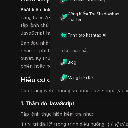
Phát hiện tính năng trình duyệt
đề cập đến phươn
Công Kiểm Tra Shadowban
năng hoặc API được trình duyệt của bạn hỗ trợ. 
Twitter
tập lệnh chủ động "thăm dò" để xác định xem nó
JavaScript hoặc thậm chí truy cập phần cứng h
Trinh tao hashtag AI
Ban đầu nhằm tăng cường khả năng tương thích 
nhau — phát hiện tính năng cũng đã trở thành m
Tin tức mới nhất
duyệt. Kỹ thuật này hỗ trợ các trang web xác đ
Blog
phiên hoặc hồ sơ khác nhau, do đó làm dấy lên n
Mạng Liên Kết
Hiểu cơ chế phát hiện tính năng 
Các trang web thường sử dụng JavaScript (và đô
1. Thăm dò JavaScript
Tập lệnh thực hiện kiểm tra như:
if ('vị trí địa lý' trong trình điều hướng) { /
Vị trí