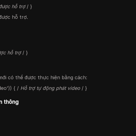
ược hỗ trợ
/ }
được hỗ trợ.
ợc hỗ trợ
/ }
mới có thể được thực hiện bằng cách:
eo')) { /
Hỗ trợ tự động phát video
/ }
n thông