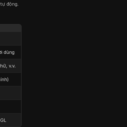
 tự động.
ời dùng
ữ, v.v.
ính)
bGL