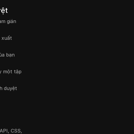
yệt
àm gián
 xuất
ủa bạn
y một tập
h duyệt
(API, CSS,