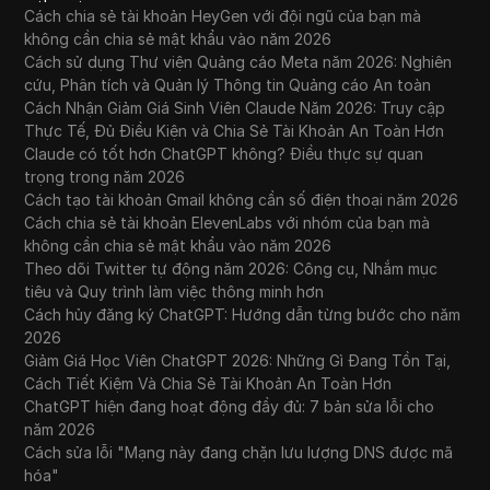
Cách chia sẻ tài khoản HeyGen với đội ngũ của bạn mà
không cần chia sẻ mật khẩu vào năm 2026
Cách sử dụng Thư viện Quảng cáo Meta năm 2026: Nghiên
cứu, Phân tích và Quản lý Thông tin Quảng cáo An toàn
Cách Nhận Giảm Giá Sinh Viên Claude Năm 2026: Truy cập
Thực Tế, Đủ Điều Kiện và Chia Sẻ Tài Khoản An Toàn Hơn
Claude có tốt hơn ChatGPT không? Điều thực sự quan
trọng trong năm 2026
Cách tạo tài khoản Gmail không cần số điện thoại năm 2026
Cách chia sẻ tài khoản ElevenLabs với nhóm của bạn mà
không cần chia sẻ mật khẩu vào năm 2026
Theo dõi Twitter tự động năm 2026: Công cụ, Nhắm mục
tiêu và Quy trình làm việc thông minh hơn
Cách hủy đăng ký ChatGPT: Hướng dẫn từng bước cho năm
2026
Giảm Giá Học Viên ChatGPT 2026: Những Gì Đang Tồn Tại,
Cách Tiết Kiệm Và Chia Sẻ Tài Khoản An Toàn Hơn
ChatGPT hiện đang hoạt động đầy đủ: 7 bản sửa lỗi cho
năm 2026
Cách sửa lỗi "Mạng này đang chặn lưu lượng DNS được mã
hóa"