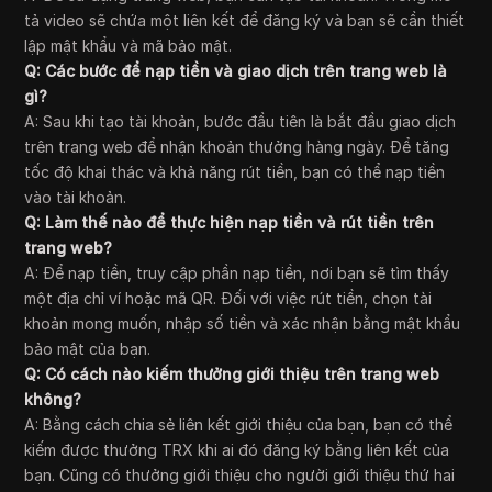
tả video sẽ chứa một liên kết để đăng ký và bạn sẽ cần thiết
lập mật khẩu và mã bảo mật.
Q: Các bước để nạp tiền và giao dịch trên trang web là
gì?
A: Sau khi tạo tài khoản, bước đầu tiên là bắt đầu giao dịch
trên trang web để nhận khoản thưởng hàng ngày. Để tăng
tốc độ khai thác và khả năng rút tiền, bạn có thể nạp tiền
vào tài khoản.
Q: Làm thế nào để thực hiện nạp tiền và rút tiền trên
trang web?
A: Để nạp tiền, truy cập phần nạp tiền, nơi bạn sẽ tìm thấy
một địa chỉ ví hoặc mã QR. Đối với việc rút tiền, chọn tài
khoản mong muốn, nhập số tiền và xác nhận bằng mật khẩu
bảo mật của bạn.
Q: Có cách nào kiếm thưởng giới thiệu trên trang web
không?
A: Bằng cách chia sẻ liên kết giới thiệu của bạn, bạn có thể
kiếm được thưởng TRX khi ai đó đăng ký bằng liên kết của
bạn. Cũng có thưởng giới thiệu cho người giới thiệu thứ hai