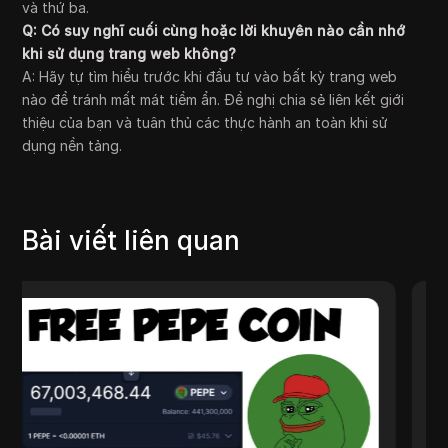
và thứ ba.
Q: Có suy nghĩ cuối cùng hoặc lời khuyên nào cần nhớ
khi sử dụng trang web không?
A: Hãy tự tìm hiểu trước khi đầu tư vào bất kỳ trang web
nào để tránh mất mát tiềm ẩn. Đề nghị chia sẻ liên kết giới
thiệu của bạn và tuân thủ các thực hành an toàn khi sử
dụng nền tảng.
Bài viết liên quan