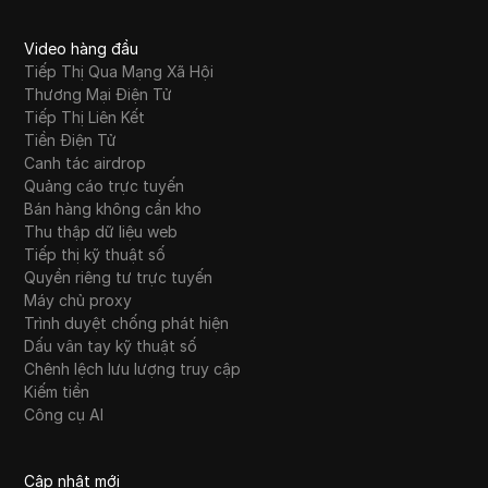
Video hàng đầu
Tiếp Thị Qua Mạng Xã Hội
Thương Mại Điện Tử
Tiếp Thị Liên Kết
Tiền Điện Tử
Canh tác airdrop
Quảng cáo trực tuyến
Bán hàng không cần kho
Thu thập dữ liệu web
Tiếp thị kỹ thuật số
Quyền riêng tư trực tuyến
Máy chủ proxy
Trình duyệt chống phát hiện
Dấu vân tay kỹ thuật số
Chênh lệch lưu lượng truy cập
Kiếm tiền
Công cụ AI
Cập nhật mới