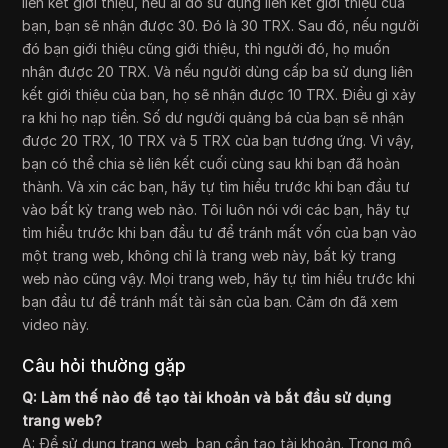
liên kết giới thiệu, nếu ai đó sử dụng liên kết giới thiệu của
bạn, bạn sẽ nhận được 30. Đó là 30 TRX. Sau đó, nếu người
đó bạn giới thiệu cũng giới thiệu, thì người đó, họ muốn
nhận được 20 TRX. Và nếu người dùng cấp ba sử dụng liên
kết giới thiệu của bạn, họ sẽ nhận được 10 TRX. Điều gì xảy
ra khi họ nạp tiền. Số dư người quảng bá của bạn sẽ nhận
được 20 TRX, 10 TRX và 5 TRX của bạn tương ứng. Vì vậy,
bạn có thể chia sẻ liên kết cuối cùng sau khi bạn đã hoàn
thành. Và xin các bạn, hãy tự tìm hiểu trước khi bạn đầu tư
vào bất kỳ trang web nào. Tôi luôn nói với các bạn, hãy tự
tìm hiểu trước khi bạn đầu tư để tránh mất vốn của bạn vào
một trang web, không chỉ là trang web này, bất kỳ trang
web nào cũng vậy. Mọi trang web, hãy tự tìm hiểu trước khi
bạn đầu tư để tránh mất tài sản của bạn. Cảm ơn đã xem
video này.
Câu hỏi thường gặp
Q: Làm thế nào để tạo tài khoản và bắt đầu sử dụng
trang web?
A: Để sử dụng trang web, bạn cần tạo tài khoản. Trong mô