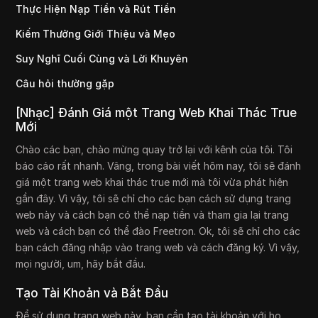
Thực Hiện Nạp Tiền và Rút Tiền
Kiếm Thưởng Giới Thiệu và Mẹo
Suy Nghĩ Cuối Cùng và Lời Khuyên
Câu hỏi thường gặp
[Nhạc] Đánh Giá một Trang Web Khai Thác True
Mới
Chào các bạn, chào mừng quay trở lại với kênh của tôi. Tôi
báo cáo rất nhanh. Vâng, trong bài viết hôm nay, tôi sẽ đánh
giá một trang web khai thác true mới mà tôi vừa phát hiện
gần đây. Vì vậy, tôi sẽ chỉ cho các bạn cách sử dụng trang
web này và cách bạn có thể nạp tiền và tham gia lại trang
web và cách bạn có thể đào Freetron. Ok, tôi sẽ chỉ cho các
bạn cách đăng nhập vào trang web và cách đăng ký. Vì vậy,
mọi người, um, hãy bắt đầu.
Tạo Tài Khoản và Bắt Đầu
Để sử dụng trang web này, bạn cần tạo tài khoản với họ