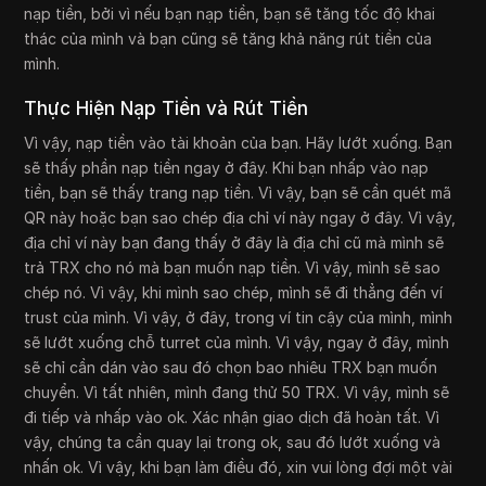
nạp tiền, bởi vì nếu bạn nạp tiền, bạn sẽ tăng tốc độ khai
thác của mình và bạn cũng sẽ tăng khả năng rút tiền của
mình.
Thực Hiện Nạp Tiền và Rút Tiền
Vì vậy, nạp tiền vào tài khoản của bạn. Hãy lướt xuống. Bạn
sẽ thấy phần nạp tiền ngay ở đây. Khi bạn nhấp vào nạp
tiền, bạn sẽ thấy trang nạp tiền. Vì vậy, bạn sẽ cần quét mã
QR này hoặc bạn sao chép địa chỉ ví này ngay ở đây. Vì vậy,
địa chỉ ví này bạn đang thấy ở đây là địa chỉ cũ mà mình sẽ
trả TRX cho nó mà bạn muốn nạp tiền. Vì vậy, mình sẽ sao
chép nó. Vì vậy, khi mình sao chép, mình sẽ đi thẳng đến ví
trust của mình. Vì vậy, ở đây, trong ví tin cậy của mình, mình
sẽ lướt xuống chỗ turret của mình. Vì vậy, ngay ở đây, mình
sẽ chỉ cần dán vào sau đó chọn bao nhiêu TRX bạn muốn
chuyển. Vì tất nhiên, mình đang thử 50 TRX. Vì vậy, mình sẽ
đi tiếp và nhấp vào ok. Xác nhận giao dịch đã hoàn tất. Vì
vậy, chúng ta cần quay lại trong ok, sau đó lướt xuống và
nhấn ok. Vì vậy, khi bạn làm điều đó, xin vui lòng đợi một vài