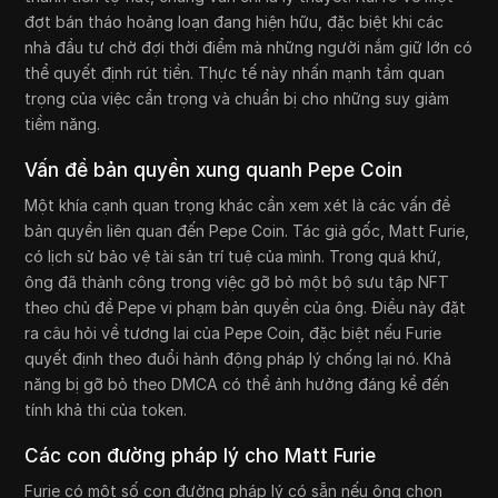
đợt bán tháo hoảng loạn đang hiện hữu, đặc biệt khi các
nhà đầu tư chờ đợi thời điểm mà những người nắm giữ lớn có
thể quyết định rút tiền. Thực tế này nhấn mạnh tầm quan
trọng của việc cẩn trọng và chuẩn bị cho những suy giảm
tiềm năng.
Vấn đề bản quyền xung quanh Pepe Coin
Một khía cạnh quan trọng khác cần xem xét là các vấn đề
bản quyền liên quan đến Pepe Coin. Tác giả gốc, Matt Furie,
có lịch sử bảo vệ tài sản trí tuệ của mình. Trong quá khứ,
ông đã thành công trong việc gỡ bỏ một bộ sưu tập NFT
theo chủ đề Pepe vi phạm bản quyền của ông. Điều này đặt
ra câu hỏi về tương lai của Pepe Coin, đặc biệt nếu Furie
quyết định theo đuổi hành động pháp lý chống lại nó. Khả
năng bị gỡ bỏ theo DMCA có thể ảnh hưởng đáng kể đến
tính khả thi của token.
Các con đường pháp lý cho Matt Furie
Furie có một số con đường pháp lý có sẵn nếu ông chọn