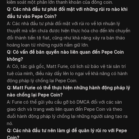
kiểm soát một phần lớn thanh khoản của đồng coin.
Q: Các nhà đầu tư phải đối mặt với những rủi ro nào khi
đầu tư vào Pepe Coin?
A: Các nhà đầu tư phải đối mặt với rủi ro về lợi nhuận lý
thuyết mà vẫn chưa được hiện thực hóa cho đến khi chuyển
đổi thành tiền tệ fiat, cũng như khả năng xảy ra bán tháo
hoảng loạn từ những người nắm giữ lớn.
Q: Có vấn đề bản quyền nào liên quan đến Pepe Coin
không?
A: Có, tác giả gốc, Matt Furie, có lịch sử bảo vệ tài sản trí
tuệ của mình, điều này dấy lên lo ngại về khả năng có hành
động pháp lý chống lại Pepe Coin.
Q: Matt Furie có thể thực hiện những hành động pháp lý
nào chống lại Pepe Coin?
A: Furie có thể gửi yêu cầu gỡ bỏ DMCA đối với các sàn
giao dịch và trang web liên quan đến Pepe Coin và theo
đuổi hành động pháp lý chống lại những người sáng tạo ra
nó.
Q: Các nhà đầu tư nên làm gì để quản lý rủi ro với Pepe
Coin?