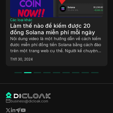
Các loại khác
Làm thế nào để kiếm được 20
đồng Solana miễn phí mỗi ngày
Nội dung video là một hướng dẫn về cách kiếm
được miễn phí đồng tiền Solana bằng cách đào
trên một trang web cụ thể. Người kể chuyện
cung cấp hướng dẫn từng bước về cách truy
Th11 30, 2024
cập trang web, nhập địa chỉ ví Solana, xác
minh là con người và nhận đồng tiền miễn phí
một lần mỗi ngày. Người kể chuyện nhấn mạnh
về sự quan trọng của việc tích luỹ tiền điện tử
để hưởng lợi từ thị trường tăng giá sắp tới.
business@dicloak.com