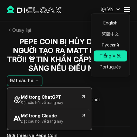
VN
English
Quay lại
繁體中文
PEPE COIN BỊ HỦY DIỆT BỞI
Русский
NGƯỜI TẠO RA MATT FURIE? ÔI
Tiếng Việt
TRỜI! 🚨TIN KHẨN CẤP🚨 HÃY SẴN
SÀNG NẾU ĐIỀU NÀY...
Português
Đặt câu hỏi
Rafael Almeida
Mở trong ChatGPT
14 Th02 2025
3
Đọc trong giây phút
Đặt câu hỏi về trang này
Chia sẻ với
Mở trong Claude
Copy Link
Đặt câu hỏi về trang này
Giới thiệu về Pepe Coin