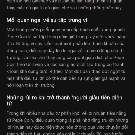
dịch lớn như Binance và KuCoin đã làm tăng thêm sự quan
tâm, mặc dù giá trị có giảm nhẹ sau những thông báo này.
Mối quan ngại về sự tập trung ví
Một trong những mối quan ngại cấp bách nhất xung quanh
Pepe Coin là sự tập trung nắm giữ trong tay một vài ví hàng
đầu. Những ví này kiểm soát một phần lớn thanh khoản của
đồng coin, điều này dấy lên lo ngại về sự biến động của thị
trường. Dữ liệu cho thấy rằng các pool giao dịch cho Pepe
Coin trên Uniswap và các sàn giao dịch tập trung có thanh
khoản khả dụng dưới 4 triệu. Một đợt bán tháo đột ngột từ
một nhà đầu tư lớn có thể dẫn đến sự sụt giảm giá mạnh và
hỗn loạn trên thị trường.
Những rủi ro khi trở thành 'người giàu tiền điện
tử'
Trong khi nhiều nhà đầu tư phấn khởi về lợi nhuận tiềm năng
từ Pepe Coin, điều quan trọng là phải nhớ rằng trừ khi những
lợi nhuận này được hiện thực hóa thông qua việc chuyển đổi
thành tiền tệ fiat, chúng vẫn chỉ là lý thuyết. Rủi ro về một