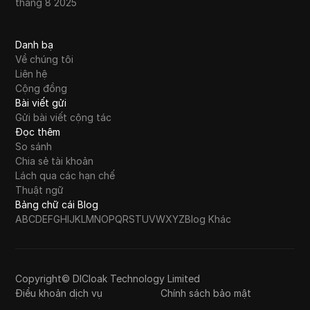
tháng 8 2025
Danh bạ
Về chúng tôi
Liên hệ
Cộng đồng
Bài viết gửi
Gửi bài viết cộng tác
Đọc thêm
So sánh
Chia sẻ tài khoản
Lách qua các hạn chế
Thuật ngữ
Bảng chữ cái Blog
A
B
C
D
E
F
G
H
I
J
K
L
M
N
O
P
Q
R
S
T
U
V
W
X
Y
Z
Blog Khác
Copyright© DICloak Technology Limited
Điều khoản dịch vụ
Chính sách bảo mật