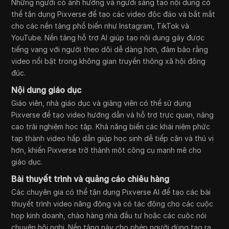
Những người có ảnh hưởng và người sáng tạo nội dung có
thể tận dụng Pixverse để tạo các video độc đáo và bắt mắt
cho các nền tảng phổ biến như Instagram, TikTok và
YouTube. Nền tảng hỗ trợ AI giúp tạo nội dung gây được
tiếng vang với người theo dõi dễ dàng hơn, đảm bảo rằng
video nổi bật trong không gian truyền thông xã hội đông
đúc.
Nội dung giáo dục
Giáo viên, nhà giáo dục và giảng viên có thể sử dụng
Pixverse để tạo video hướng dẫn và hỗ trợ trực quan, nâng
cao trải nghiệm học tập. Khả năng biến các khái niệm phức
tạp thành video hấp dẫn giúp học sinh dễ tiếp cận và thú vị
hơn, khiến Pixverse trở thành một công cụ mạnh mẽ cho
giáo dục.
Bài thuyết trình và quảng cáo chiêu hàng
Các chuyên gia có thể tận dụng Pixverse AI để tạo các bài
thuyết trình video năng động và có tác động cho các cuộc
họp kinh doanh, chào hàng nhà đầu tư hoặc các cuộc nói
chuyện hội nghị. Nền tảng này cho phép người dùng tạo ra