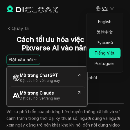
VN
English
Quay lại
繁體中文
Cách tối ưu hóa việc sử dụng
Русский
Pixverse AI vào năm 2025
Tiếng Việt
Đặt câu hỏi
Português
Rafael Almeida
Mở trong ChatGPT
20 Th12 2024
39
Đọc trong giây phút
Đặt câu hỏi về trang này
Chia sẻ với
Mở trong Claude
Copy Link
Đặt câu hỏi về trang này
Với sự phổ biến của phương tiện truyền thông xã hội và sự
cạnh tranh trong thời đại kỹ thuật số, người dùng và người
xem ngày càng trở nên khắt khe khi nói đến nội dung video