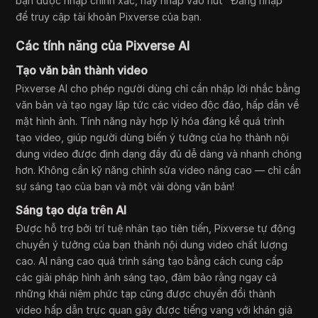
bạn được nhập chính xác, hãy nhấp vào nút "Đăng nhập"
để truy cập tài khoản Pixverse của bạn.
Các tính năng của Pixverse AI
Tạo văn bản thành video
Pixverse AI cho phép người dùng chỉ cần nhập lời nhắc bằng
văn bản và tạo ngay lập tức các video độc đáo, hấp dẫn về
mặt hình ảnh. Tính năng này hợp lý hóa đáng kể quá trình
tạo video, giúp người dùng biến ý tưởng của họ thành nội
dung video được định dạng đầy đủ dễ dàng và nhanh chóng
hơn. Không cần kỹ năng chỉnh sửa video nâng cao — chỉ cần
sự sáng tạo của bạn và một vài dòng văn bản!
Sáng tạo dựa trên AI
Được hỗ trợ bởi trí tuệ nhân tạo tiên tiến, Pixverse tự động
chuyển ý tưởng của bạn thành nội dung video chất lượng
cao. AI nâng cao quá trình sáng tạo bằng cách cung cấp
các giải pháp hình ảnh sáng tạo, đảm bảo rằng ngay cả
những khái niệm phức tạp cũng được chuyển đổi thành
video hấp dẫn trực quan gây được tiếng vang với khán giả