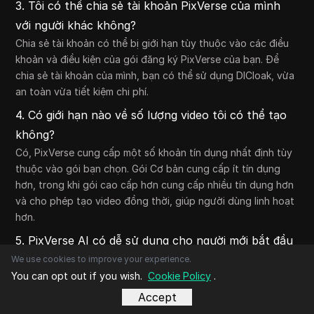
3. Tôi có thể chia sẻ tài khoản PixVerse của mình
với người khác không?
Chia sẻ tài khoản có thể bị giới hạn tùy thuộc vào các điều
khoản và điều kiện của gói đăng ký PixVerse của bạn. Để
chia sẻ tài khoản của mình, bạn có thể sử dụng DICloak, vừa
an toàn vừa tiết kiệm chi phí.
4. Có giới hạn nào về số lượng video tôi có thể tạo
không?
Có, PixVerse cung cấp một số khoản tín dụng nhất định tùy
thuộc vào gói bạn chọn. Gói Cơ bản cung cấp ít tín dụng
hơn, trong khi gói cao cấp hơn cung cấp nhiều tín dụng hơn
và cho phép tạo video đồng thời, giúp người dùng linh hoạt
hơn.
5. PixVerse AI có dễ sử dụng cho người mới bắt đầu
không?
We use cookies to improve your experience.
You can opt out if you wish.
Cookie Policy
.
Có, PixVerse AI được thiết kế với giao diện trực quan giúp
người mới bắt đầu dễ dàng tạo video. Người dùng không
Accept
cần kỹ năng chỉnh sửa nâng cao để tạo nội dung chất lượng