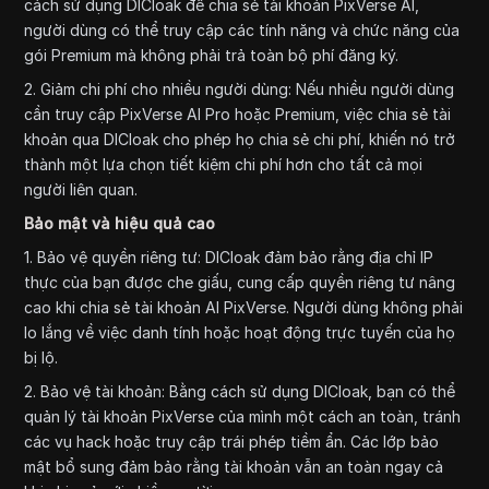
cách sử dụng DICloak để chia sẻ tài khoản PixVerse AI,
người dùng có thể truy cập các tính năng và chức năng của
gói Premium mà không phải trả toàn bộ phí đăng ký.
2. Giảm chi phí cho nhiều người dùng: Nếu nhiều người dùng
cần truy cập PixVerse AI Pro hoặc Premium, việc chia sẻ tài
khoản qua DICloak cho phép họ chia sẻ chi phí, khiến nó trở
thành một lựa chọn tiết kiệm chi phí hơn cho tất cả mọi
người liên quan.
Bảo mật và hiệu quả cao
1. Bảo vệ quyền riêng tư: DICloak đảm bảo rằng địa chỉ IP
thực của bạn được che giấu, cung cấp quyền riêng tư nâng
cao khi chia sẻ tài khoản AI PixVerse. Người dùng không phải
lo lắng về việc danh tính hoặc hoạt động trực tuyến của họ
bị lộ.
2. Bảo vệ tài khoản: Bằng cách sử dụng DICloak, bạn có thể
quản lý tài khoản PixVerse của mình một cách an toàn, tránh
các vụ hack hoặc truy cập trái phép tiềm ẩn. Các lớp bảo
mật bổ sung đảm bảo rằng tài khoản vẫn an toàn ngay cả