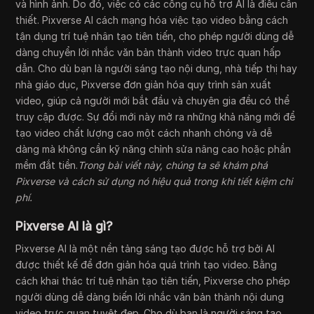
và hình ảnh. Do đó, việc có các công cụ hỗ trợ AI là điều cần
thiết. Pixverse AI cách mạng hóa việc tạo video bằng cách
tận dụng trí tuệ nhân tạo tiên tiến, cho phép người dùng dễ
dàng chuyển lời nhắc văn bản thành video trực quan hấp
dẫn. Cho dù bạn là người sáng tạo nội dung, nhà tiếp thị hay
nhà giáo dục, Pixverse đơn giản hóa quy trình sản xuất
video, giúp cả người mới bắt đầu và chuyên gia đều có thể
truy cập được. Sự đổi mới này mở ra những khả năng mới để
tạo video chất lượng cao một cách nhanh chóng và dễ
dàng mà không cần kỹ năng chỉnh sửa nâng cao hoặc phần
mềm đắt tiền.
Trong bài viết này, chúng ta sẽ khám phá
Pixverse và cách sử dụng nó hiệu quả trong khi tiết kiệm chi
phí.
Pixverse AI là gì?
Pixverse AI là một nền tảng sáng tạo được hỗ trợ bởi AI
được thiết kế để đơn giản hóa quá trình tạo video. Bằng
cách khai thác trí tuệ nhân tạo tiên tiến, Pixverse cho phép
người dùng dễ dàng biến lời nhắc văn bản thành nội dung
video trực quan tuyệt đẹp. Cho dù bạn là người sáng tạo