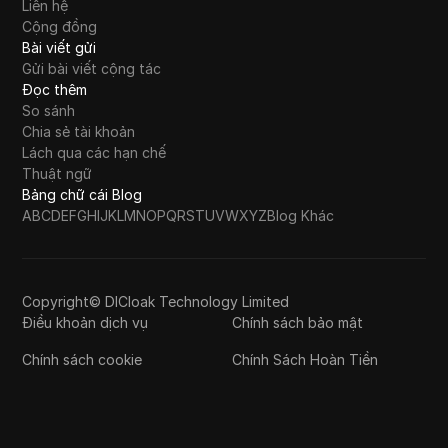
Liên hệ
Cộng đồng
Bài viết gửi
Gửi bài viết cộng tác
Đọc thêm
So sánh
Chia sẻ tài khoản
Lách qua các hạn chế
Thuật ngữ
Bảng chữ cái Blog
A
B
C
D
E
F
G
H
I
J
K
L
M
N
O
P
Q
R
S
T
U
V
W
X
Y
Z
Blog Khác
Copyright© DICloak Technology Limited
Điều khoản dịch vụ
Chính sách bảo mật
Chính sách cookie
Chính Sách Hoàn Tiền