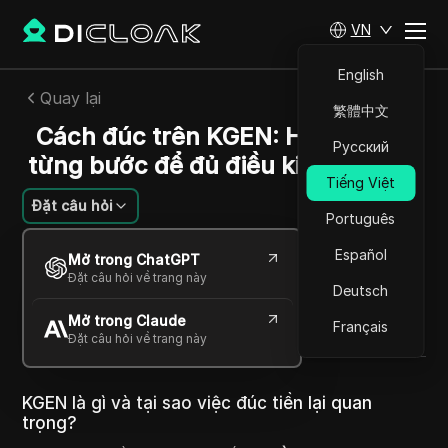
VN
English
Quay lại
繁體中文
Cách đúc trên KGEN: Hướng dẫn
Русский
từng bước để đủ điều kiện Airdrop
Tiếng Việt
Đặt câu hỏi
Português
Nguyen Minh Khoi
Español
Mở trong ChatGPT
07 Th10 2025
3
Đọc trong giây phút
Đặt câu hỏi về trang này
Deutsch
Chia sẻ với
Mở trong Claude
Copy Link
Français
Đặt câu hỏi về trang này
KGEN là gì và tại sao việc đúc tiền lại quan
trọng?