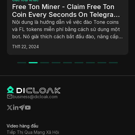
Free Ton Miner - Claim Free Ton
Coin Every Seconds On Telegram
Đào Free Ton - Nhận Coin Ton
Nội dung là hướng dẫn về việc đào Tone coins
miễn phí mỗi giây trên Telegram
và FL tokens miễn phí bằng cách sử dụng một
bot. Nó giải thích cách bắt đầu đào, nâng cấp
các thiết bị đào, hoàn thành các nhiệm vụ để
Th11 22, 2024
có tokens, giới thiệu bạn bè và kết nối ví để
thực hiện giao dịch. Hướng dẫn cũng nói về việc
tăng tốc độ đào và kiếm phần thưởng. Nó nhấn
mạnh rằng người dùng có thể chọn đầu tư thuê
thiết bị đào hoặc sử dụng các tùy chọn miễn
phí có sẵn. Nội dung kết thúc bằng lời kêu gọi
thử bot và cung cấp phản hồi.
business@dicloak.com
Video hàng đầu
Tiếp Thị Qua Mạng Xã Hội