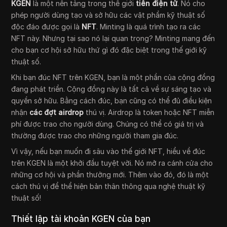
KGEN
là một nền tảng trong thế giới
tiền điện tử
. Nó cho
phép người dùng tạo và sở hữu các vật phẩm kỹ thuật số
độc đáo được gọi là
NFT
. Minting là quá trình tạo ra các
NFT này. Nhưng tại sao nó lại quan trọng? Minting mang đến
cho bạn cơ hội sở hữu thứ gì đó đặc biệt trong thế giới kỹ
thuật số.
Khi bạn đúc NFT trên KGEN, bạn là một phần của cộng đồng
đang phát triển. Cộng đồng này là tất cả về sự sáng tạo và
quyền sở hữu. Bằng cách đúc, bạn cũng có thể đủ điều kiện
nhận
các đợt airdrop
thú vị. Airdrop là token hoặc NFT miễn
phí được trao cho người dùng. Chúng có thể có giá trị và
thường được trao cho những người tham gia đúc.
Vì vậy, nếu bạn muốn đi sâu vào thế giới NFT, hiểu về đúc
trên KGEN là một khởi đầu tuyệt vời. Nó mở ra cánh cửa cho
những cơ hội và phần thưởng mới. Thêm vào đó, đó là một
cách thú vị để thể hiện bản thân thông qua nghệ thuật kỹ
thuật số!
Thiết lập tài khoản KGEN của bạn