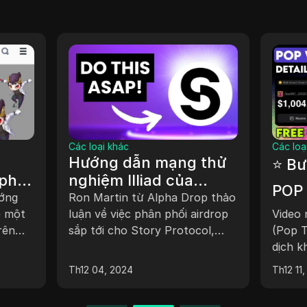
Các loại khác
Các loạ
Hướng dẫn mạng thử
⭐ Bư
phí
nghiệm Illiad của
POP ⭐ $PPT C
đô la
Story Protocol (Sớm
ướng
Ron Martin từ Alpha Drop thảo
Aird
o một
NHƯNG ĐO THỜI
luận về việc phân phối airdrop
Video 
rên
sắp tới cho Story Protocol,
liệt 
(Pop T
GIAN)
 dẫn
một blockchain được dành
dịch k
điện
i
riêng để giải quyết các vấn đề
đề hiể
Th12 04, 2024
Th12 11
u hỏi
về sở hữu trí tuệ. Gần đây, giao
nhật v
phí và
thức đã ra mắt mạng thử
mạng 