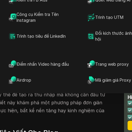
 Sẵn
Công cụ Kiểm tra Tên
t
Trình tạo UTM
Instagram
Làm Nhà Văn
Đổi kích thước ản
rình Viết Của Bạn Ngày Hôm Nay
Trình tạo tiêu đề LinkedIn
hội
 Tiền Trực Tuyến
Điểm nhấn Video hàng đầu
Trang web proxy
ở thành một mục tiêu phổ biến cho nhiều cá
lập tài chính. Trong khi các phương pháp
Airdrop
Mã giảm giá Proxy
iên kết và drop shipping được bàn luận rộng
T
y thế để tạo ra thu nhập mà không cần đầu tư
H
 viết này khám phá một phương pháp đơn giản
hực hiện, bất kể nền tảng hay kinh nghiệm của