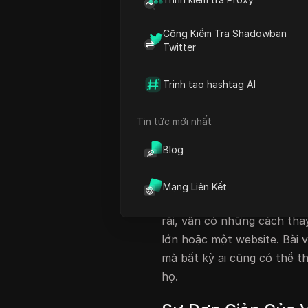
Các Loại Công Việc Viết Có
Công Kiểm Tra Shadowban
Cách Nộp Đơn Xin Việc Viế
Twitter
Tiềm Năng Thu Nhập Khi 
Kết Luận: Bắt Đầu Hành T
Trinh tao hashtag AI
Câu Hỏi Thường Gặp
Tin tức mới nhất
Giới thiệu về Kiếm
Blog
Kiếm tiền trực tuyến đã tr
nhân đang tìm kiếm sự độc 
Mạng Liên Kết
truyền thống như tiếp thị l
rãi, vẫn có những cách tha
lớn hoặc một website. Bài
mà bất kỳ ai cũng có thể t
họ.