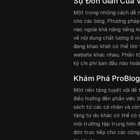
Sự Đơn Giản Của V
Một trong những cách dễ nh
cho các blog. Phương pháp
nào ngoài khả năng tiếng A
về nội dung chất lượng ở m
đang khao khát có thể tìm 
website khác nhau. Phần t
kỳ chi phí ban đầu nào hoặ
Khám Phá ProBlogg
Một nền tảng tuyệt vời để 
điều hướng đến phần việc 
sách từ các cá nhân và côn
tảng tự do khác có thể có
môi trường tập trung hơn đ
đơn trực tiếp cho các côn