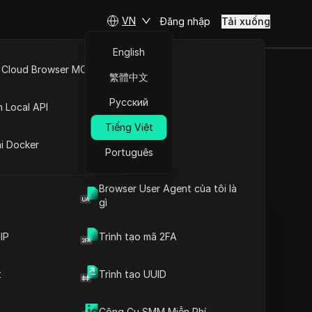
VN
Đăng nhập
Tải xuống
English
 Cloud Browser MCP
繁體中文
ng Cần
API Mở
Русский
n Local API
Mỗi Ngày
Tiếng Việt
ng
ai Docker
Português
Đặt câu hỏi
Browser User Agent của tôi là
gì
Mở trong ChatGPT
Copy Link
Đặt câu hỏi về trang này
IP
Trình tạo mã 2FA
Mở trong Claude
t
Trình tạo UUID
Đặt câu hỏi về trang này
Giới thiệu về Kiếm Tiền
Công Cụ SMM Miễn Phí