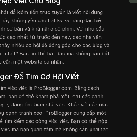
iệc Viết Cho Blog
ất để kiếm tiền trực tuyến là viết nội dung
 này không yêu cầu bất kỳ kỹ năng đặc biệt
nh cơ bản và khả năng gõ phím. Với nhu cầu
ức cao nhất từ trước đến nay, các nhà văn
thấy nhiều cơ hội để đóng góp cho các blog và
ốt nhất? Bạn có thể bắt đầu mà không cần bất
c cần một website cá nhân.
er Để Tìm Cơ Hội Viết
tìm việc viết là ProBlogger.com. Bằng cách
làm, bạn có thể khám phá một loạt các danh
g ty đang tìm kiếm nhà văn. Khác với các nền
 sự cạnh tranh cao, ProBlogger cung cấp một
ể tìm kiếm các công việc viết. Bạn có thể nộp
g việc mà bạn quan tâm mà không cần phải tạo