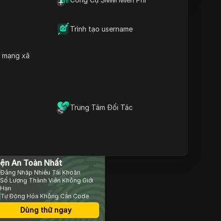
Trực Tuyến
Sự Đơn Giản Của Việc
Viết Cho Blog
Trình tạo username
Nội dung
Khám Phá ProBlogger Để
Tìm Cơ Hội Viết
h mạng xã
Các Loại Công Việc Viết
Có Sẵn
Cách Nộp Đơn Xin Việc
Viết
Tiềm Năng Thu Nhập Khi
Làm Nhà Văn
Trung Tâm Đối Tác
Kết Luận: Bắt Đầu Hành
Trình Viết Của Bạn Ngày
Hôm Nay
Câu Hỏi Thường Gặp
rình Duyệt Chống Phát
iện An Toàn Nhất
Đăng Nhập Nhiều Tài Khoản
Số Lượng Thành Viên Không Giới
Hạn
Tự Động Hóa Không Cần Code
Dùng thử ngay