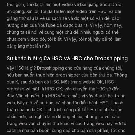
thời gian, tôi đã tải lên một video về bài giảng Shop Drop
Shipping. Xin lỗi, tôi đã tải lên một video trên HSC, và bài
giảng thứ sáu là về sự sạch sẽ và do một số vấn đề, các
hướng dẫn của YouTube đã được đưa ra. Vì vậy, hôm nay,
chúng ta sẽ nói về cùng một chủ đề. Nhiều người có thể
chưa xem video đó, tôi biết. Vì vậy, tôi nói, hãy để tôi làm
bài giảng một lần nữa.
Sự khác biệt giữa HSC và HRC cho Dropshipping
Vậy HSC là gì? Dropshipping cho cửa hàng của chúng tôi,
nếu bạn muốn thực hiện dropshipper của bên thứ ba. Thông
qua K, sau đó bạn có HSC. Một trang web là OK, HSC
dropship và một là HRC. OK, vận chuyển thả HRC sẽ đến
đây. Vận chuyển thả HRC sắp ra mắt, vì vậy đây là hai trang
web. Bây giờ về cơ bản, cá nhân tôi điều hành HSC. Thanh
toán của họ là OK. Lịch trình cũng rất tốt. Họ có nhiều sản
phẩm hơn, có nghĩa là nó không nhiều, nhưng so với các
trang web vận chuyển thả khác vì các trang web này, với tư
cách là nhà bán buôn, cung cấp cho bạn sản phẩm, tốt cho