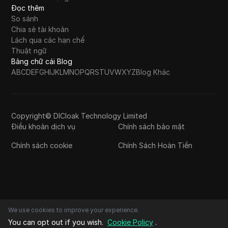
Đọc thêm
So sánh
Chia sẻ tài khoản
Lách qua các hạn chế
Thuật ngữ
Bảng chữ cái Blog
A
B
C
D
E
F
G
H
I
J
K
L
M
N
O
P
Q
R
S
T
U
V
W
X
Y
Z
Blog Khác
Copyright© DICloak Technology Limited
Điều khoản dịch vụ
Chính sách bảo mật
Chính sách cookie
Chính Sách Hoàn Tiền
We use cookies to improve your experience.
You can opt out if you wish.
Cookie Policy
.