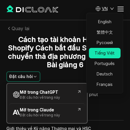
VN
English
Quay lại
繁體中文
Cách tạo tài khoản HHC cho
Русский
Shopify Cách bắt đầu Shopify Vận
Tiếng Việt
chuyển thả địa phương ở Pakistan
Bài giảng 6
Português
Deutsch
Đặt câu hỏi
Français
Rafael Almeida
Mở trong ChatGPT
16 Th08 2024
22
Đọc trong giây phút
Đặt câu hỏi về trang này
Chia sẻ với
Mở trong Claude
Copy Link
Đặt câu hỏi về trang này
Giới thiệu về Kỹ năng Thương mại và HSC