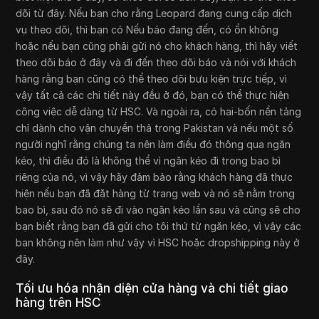
dõi từ đây. Nếu bạn cho rằng Leopard đang cung cấp dịch
vụ theo dõi, thì bạn có Nếu báo đang đến, có ổn không
hoặc nếu bạn cũng phải gửi nó cho khách hàng, thì hãy viết
theo dõi báo ở đây và đi đến theo dõi báo và nói với khách
hàng rằng bạn cũng có thể theo dõi bưu kiện trực tiếp, vì
vậy tất cả các chi tiết này đều ở đó, bạn có thể thực hiện
công việc dễ dàng từ HSC. Và ngoài ra, có hai-bốn nền tảng
chỉ dành cho vận chuyển thả trong Pakistan và nếu một số
người nghĩ rằng chúng ta nên làm điều đó thông qua ngăn
kéo, thì điều đó là không thể vì ngăn kéo đi trong bao bì
riêng của nó, vì vậy hãy đảm bảo rằng khách hàng đã thực
hiện nếu bạn đã đặt hàng từ trang web và nó sẽ nằm trong
bao bì, sau đó nó sẽ đi vào ngăn kéo lần sau và cũng sẽ cho
bạn biết rằng bạn đã gửi cho tôi thứ từ ngăn kéo, vì vậy các
bạn không nên làm như vậy vì HSC hoặc dropshipping này ở
đây.
Tối ưu hóa nhận diện cửa hàng và chi tiết giao
hàng trên HSC