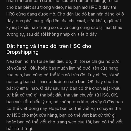
nhận thì tài khoản được mở, sau đó bạn phải làm gì, tôi sẽ
cho bạn biết sau trong video, nếu bạn mở HRC ở đây thì
HRC cũng đang được mở. Cho đến lúc đó bạn nên đăng ký ở
đây, bạn phải cung cấp tên, địa chỉ email, mật khẩu, giữ bất
kỳ mật khẩu nào trong số đó và cũng cung cấp lại mật khẩu
tương tự, sau đó tôi không nhập chi tiết ở đây.
Đặt hàng và theo dõi trên HSC cho
Dropshipping
Nếu bạn nói thì tôi sẽ làm điều đó, thì tôi sẽ chỉ giữ nó dưới
tên của tôi, OK, hoặc bạn muốn làm nó dưới tên cửa hàng
của bạn, bạn cũng có thể làm nó trên đó. Tuy nhiên, tôi sẽ
nói rằng bạn chỉ làm nó dưới tên của bạn, OK, hãy cho tôi
bất kỳ email nào. Ở đây sau này, bạn có thể chọn mật khẩu
từ bất cứ thứ gì, thả bắt đầu thả vận chuyển từ HSC, OK,
bạn viết rất nhiều lý do, nó không quá khó, vì vậy ở đây bạn
có thể viết dòng này. Hoặc bạn có thể viết vận chuyển thả
từ HSC cho một cửa hàng, bạn có thể viết bất cứ thứ gì
hoặc bạn có thể viết cho trang web của tôi, bạn có thể viết
bất cứ thứ gì.