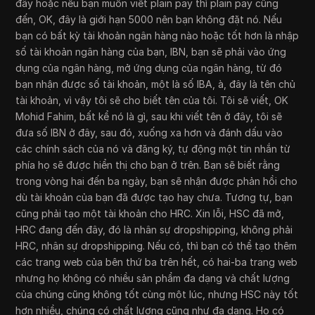
đây hoặc nếu bạn muốn viết plain pay thì plain pay cũng
đến, OK, đây là giới hạn 5000 nên bạn không đặt nó. Nếu
bạn có bất kỳ tài khoản ngân hàng nào hoặc tốt hơn là nhập
số tài khoản ngân hàng của bạn, IBN, bạn sẽ phải vào ứng
dụng của ngân hàng, mở ứng dụng của ngân hàng, từ đó
bạn nhận được số tài khoản, một là số IBA, à, đây là tên chủ
tài khoản, vì vậy tôi sẽ cho biết tên của tôi. Tôi sẽ viết, OK
Mohid Fahim, bất kể nó là gì, sau khi viết tên ở đây, tôi sẽ
đưa số IBN ở đây, sau đó, xuống xa hơn và đánh dấu vào
các chính sách của nó và đăng ký, tự động một tin nhắn từ
phía họ sẽ được hiển thị cho bạn ở trên. Bạn sẽ biết rằng
trong vòng hai đến ba ngày, bạn sẽ nhận được phản hồi cho
dù tài khoản của bạn đã được tạo hay chưa. Tương tự, bạn
cũng phải tạo một tài khoản cho HRC. Xin lỗi, HSC đã mở,
HRC đang đến đây, đó là nhân sự dropshipping, không phải
HRC, nhân sự dropshipping. Nếu có, thì bạn có thể tạo thêm
các trang web của bên thứ ba trên hết, có hai-ba trang web
nhưng họ không có nhiều sản phẩm đa dạng và chất lượng
của chúng cũng không tốt cùng một lúc, nhưng HSC này tốt
hơn nhiều, chúng có chất lượng cũng như đa dạng. Họ có