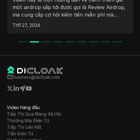
chương trình thảo luận về việc kênh trở lại sau
rop,
khi bị cấm trên YouTube, sự kiểm duyệt trong
không gian tiền điện tử, tiềm năng phát triển
ày
Th12 04, 2024
trên thị trường tiền điện tử, các sự kiện sắp tới
 họ,
cơ hội staking và các công bố mới như việc
iểm
Gman tiết lộ 400 triệu đồng Bitcoin đang nắm
Nó
giữ.
business@dicloak.com
Video hàng đầu
Tiếp Thị Qua Mạng Xã Hội
Thương Mại Điện Tử
Tiếp Thị Liên Kết
Tiền Điện Tử