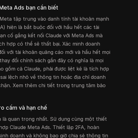
Meta Ads bạn cần biết
eta tập trung vào danh tính tài khoản mạnh
A) hiện là bắt buộc đối với hầu hết các tài
ạn cố gắng kết nối Claude với Meta Ads mà
ích hợp có thể sẽ thất bại. Xác minh doanh
ối với tài khoản quảng cáo mới và hầu hết mọi
 thay đổi chính sách gần đây có nghĩa là mọi
 gồm cả Claude, phải được liệt kê là tích hợp
ai lệch nhỏ về thông tin hoặc địa chỉ doanh
chặn. Xem thêm chi tiết trong trung tâm bảo
 ro cấm và hạn chế
n là quan trọng nhất. Sử dụng cùng một thiết
 hợp Claude Meta Ads. Thiết lập 2FA, hoàn
kinh doanh và không bao giờ chia sẻ thông tin