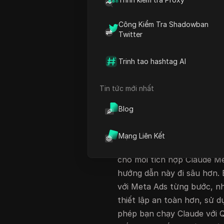
Reddit
cho thấy số lượng kh
cố gắng tự động hóa việc t
Công Kiểm Tra Shadowban
cụ AI như Claude. Nếu bạn
Twitter
cáo meta
thực sự hoạt động
không đơn độc. Quá trình 
Trinh tao hashtag AI
tắc chống tự động hóa của 
có thể kích hoạt xác minh 
Tin tức mới nhất
hạn như chạy Claude với Q
Blog
hoặc IP, cũng có thể khiến 
Hầu hết các hướng dẫn đều
Mạng Liên Kết
hóa, rủi ro nào quan trọng đ
cho mỗi tích hợp Claude Me
hướng dẫn này đi sâu hơn. 
với Meta Ads từng bước, nh
thiết lập an toàn hơn, sử d
phép bạn chạy Claude với 