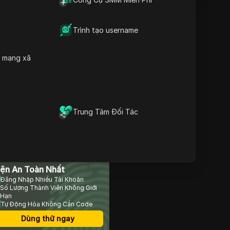
Trình tạo username
Nội dung
Bạn nên biết gì trước khi
kết nối Claude với Meta
h mạng xã
Ads?
Tại sao một số kết nối
Claude-Meta Ads không
thành công hoặc bị hạn
chế?
Cách kết nối Claude với
Trung Tâm Đối Tác
Meta Ads: Hướng dẫn
từng bước
Bạn thực sự có thể làm gì
sau khi Claude được kết
rình Duyệt Chống Phát
nối với Meta Ads?
iện An Toàn Nhất
Cách quản lý nhiều tài
Đăng Nhập Nhiều Tài Khoản
khoản Meta Ads an toàn
Số Lượng Thành Viên Không Giới
sau khi tích hợp
Hạn
Cách DICloak giúp quản lý
Tự Động Hóa Không Cần Code
quảng cáo Claude-Meta
Dùng thử ngay
nhiều tài khoản an toàn và