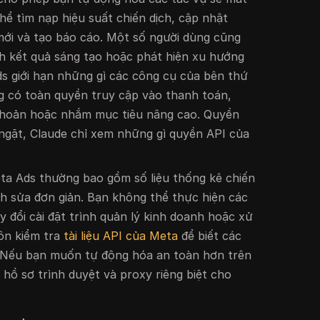
hể tìm nạp hiệu suất chiến dịch, cập nhật
mới và tạo báo cáo. Một số người dùng cũng
h kết quả sáng tạo hoặc phát hiện xu hướng
 giới hạn những gì các công cụ của bên thứ
g có toàn quyền truy cập vào thanh toán,
 khoản hoặc nhắm mục tiêu nâng cao. Quyền
m ngặt, Claude chỉ xem những gì quyền API của
Meta Ads thường bao gồm số liệu thống kê chiến
nh sửa đơn giản. Bạn không thể thực hiện các
 đổi cài đặt trình quản lý kinh doanh hoặc xử
uôn kiểm tra
tài liệu API của Meta
để biết các
. Nếu bạn muốn tự động hóa an toàn hơn trên
 hồ sơ trình duyệt và proxy riêng biệt cho