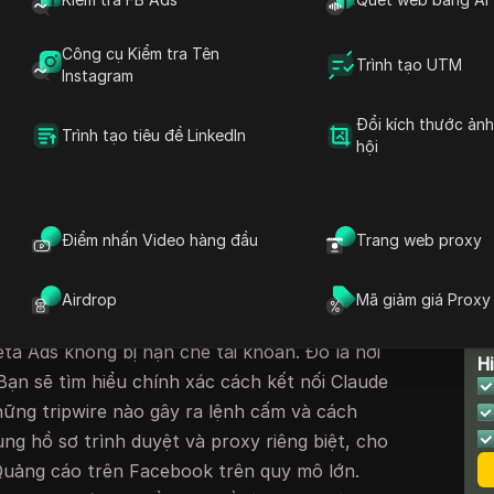
óa tài khoản tăng đột biến sau khi người dùng
ải lên quảng cáo bằng cách liên kết các công
Công cụ Kiểm tra Tên
Trình tạo UTM
 đang tìm kiếm cách
claude kết nối với quảng
Instagram
 và cách tránh bị cấm ngay lập tức, bạn
Đổi kích thước ản
này không đơn giản như dán khóa API; Các quy
Trình tạo tiêu đề LinkedIn
hội
Meta rất nghiêm ngặt và mọi kết nối mới đều
bổ sung. Ngay cả những chi tiết nhỏ, chẳng
uảng cáo Facebook trên cùng một thiết bị
Điểm nhấn Video hàng đầu
Trang web proxy
tất cả các tài khoản được liên kết bị gắn cờ.
 bỏ qua các phần khó: điều gì phá vỡ tự động
Airdrop
Mã giảm giá Proxy
ối với thiết lập nhiều tài khoản và cách giữ
T
ta Ads không bị hạn chế tài khoản. Đó là nơi
H
Bạn sẽ tìm hiểu chính xác cách kết nối Claude
ững tripwire nào gây ra lệnh cấm và cách
ụng hồ sơ trình duyệt và proxy riêng biệt, cho
Quảng cáo trên Facebook trên quy mô lớn.