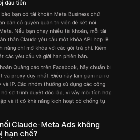
ị đầu tiên
m bảo bạn có tài khoản Meta Business chứ
n cần có quyền quản trị viên để kết nối
Meta. Nếu bạn chạy nhiều tài khoản, mỗi tài
 Bản thân Claude yêu cầu một khóa API hợp lệ
h năng chỉ mở khóa với các gói trả phí. Kiểm
iết các yêu cầu và giới hạn phiên bản.
 khoản Quảng cáo trên Facebook, hãy chuẩn bị
iệt và proxy duy nhất. Điều này làm giảm rủi ro
ay và IP. Các nhóm thường sử dụng các công
 hồ sơ trình duyệt độc lập, vì vậy mỗi tích hợp
lập và ít có khả năng kích hoạt cờ chống tự
t nối Claude-Meta Ads không
ị hạn chế?