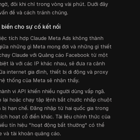
ờ, đôi khi chỉ trong vòng vài phút. Dưới đây
 vấn đề và cách tránh chúng.
 biến cho sự cố kết nối
việc tích hợp Claude Meta Ads không thành
iữa những gì Meta mong đợi và những gì thiết
ụ: chạy Claude với Quảng cáo Facebook từ một
c biệt là với các IP khác nhau, sẽ đưa ra cảnh
a internet gia đình, thiết bị di động và proxy
hệ thống của Meta sẽ nhận thấy.
ành vi API khiến nhiều người dùng vấp ngã.
p lại hoặc chạy tập lệnh bắt chước nhấp chuột
n bị hạn chế. Đăng nhập từ hai quốc gia trong
kích hoạt cổ điển khác. Tài liệu chính thức của
ều tín hiệu "hoạt động bất thường" có thể
e và tài khoản quảng cáo.