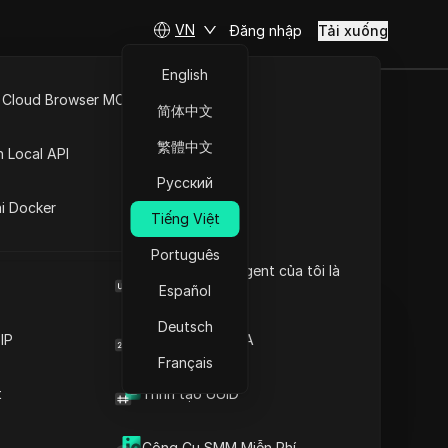
VN
Đăng nhập
Tải xuống
English
 Cloud Browser MCP
简体中文
ướng dẫn
API Mở
繁體中文
n Local API
 khoản an
Русский
ng
ai Docker
Tiếng Việt
Português
Đặt câu hỏi
Browser User Agent của tôi là
gì
Español
Mở trong ChatGPT
Copy Link
Deutsch
Đặt câu hỏi về trang này
IP
Trình tạo mã 2FA
Français
Mở trong Claude
t
Trình tạo UUID
Đặt câu hỏi về trang này
Công Cụ SMM Miễn Phí