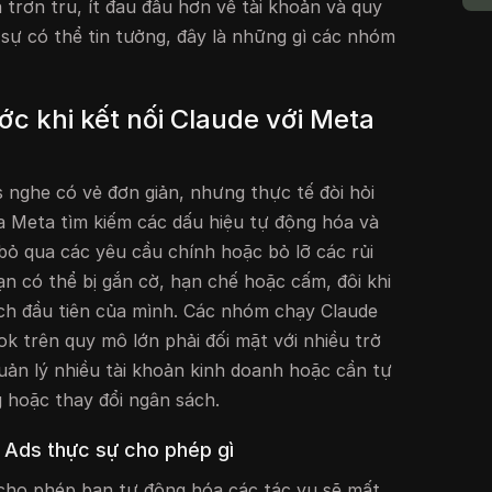
rơn tru, ít đau đầu hơn về tài khoản và quy
 sự có thể tin tưởng, đây là những gì các nhóm
ước khi kết nối Claude với Meta
s nghe có vẻ đơn giản, nhưng thực tế đòi hỏi
a Meta tìm kiếm các dấu hiệu tự động hóa và
 bỏ qua các yêu cầu chính hoặc bỏ lỡ các rủi
ạn có thể bị gắn cờ, hạn chế hoặc cấm, đôi khi
ịch đầu tiên của mình. Các nhóm chạy Claude
k trên quy mô lớn phải đối mặt với nhiều trở
quản lý nhiều tài khoản kinh doanh hoặc cần tự
 hoặc thay đổi ngân sách.
 Ads thực sự cho phép gì
cho phép bạn tự động hóa các tác vụ sẽ mất