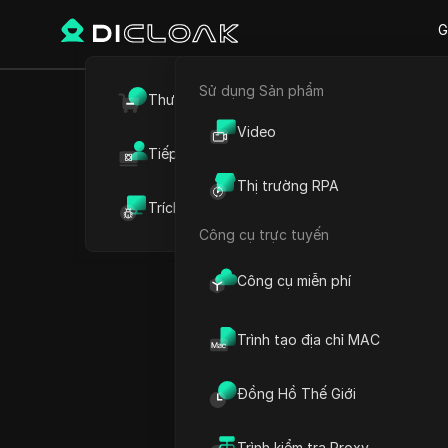
G
Sử dụng Sản phẩm
Quay lại
Thương mại điện tử
Cách kế
Video
Tiếp thị liên kết
từng bướ
Thị trường RPA
Trích xuất dữ liệu web
Công cụ trực tuyến
Công cụ miễn phí
Ekaterina Ivanova
05 Th06 2026
11
Đọc t
Trình tạo địa chỉ MAC
Các nhóm chạy
Quảng cáo
Đồng Hồ Thế Giới
khăn: Hệ thống của Meta s
giống bot hoặc đăng nhập l
Trình kiểm tra Proxy