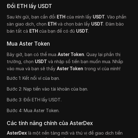
Đổi ETH lấy USDT
Sau khi gửi, bạn cần đổi
ETH
của mình lấy
USDT
. Vào phần
sàn giao dịch, chọn
ETH
và chọn bán lấy
USDT
. Đảm bảo
bán tất cả
ETH
của bạn để có đủ
USDT
.
Mua Aster Token
Bây giờ, bạn có thể mua
Aster Token
. Quay lại phần thị
trường, chọn
USDT
và nhập số tiền bạn muốn mua. Nhấp
vào mua và bạn sẽ thấy
Aster Token
trong ví của mình!
Bước 1: Kết nối ví của bạn.
Bước 2: Nạp tiền vào tài khoản của bạn.
Bước 3: Đổi ETH lấy USDT.
Bước 4: Mua Aster Token.
Các tính năng chính của AsterDex
AsterDex
là một nền tảng mới và thú vị để giao dịch tiền