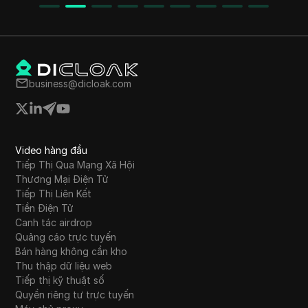
DTC và tăng lợi nhuận. Nội dung cũng đề cập
đến mối liên hệ giữa mini-game, bot đào mỏ
trên Telegram và blockchain.
business@dicloak.com
Video hàng đầu
Tiếp Thị Qua Mạng Xã Hội
Thương Mại Điện Tử
Tiếp Thị Liên Kết
Tiền Điện Tử
Canh tác airdrop
Quảng cáo trực tuyến
Bán hàng không cần kho
Thu thập dữ liệu web
Tiếp thị kỹ thuật số
Quyền riêng tư trực tuyến