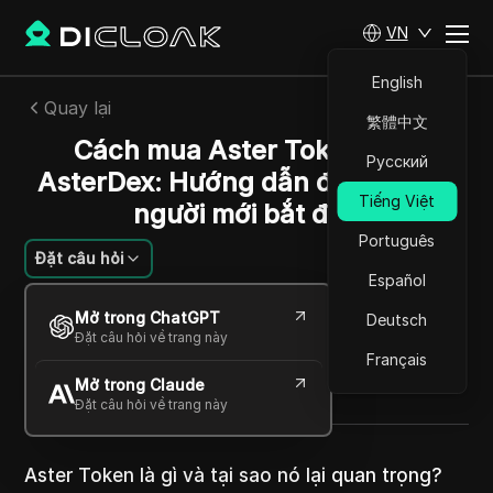
VN
English
Quay lại
繁體中文
Cách mua Aster Token trên
Русский
AsterDex: Hướng dẫn đầy đủ cho
Tiếng Việt
người mới bắt đầu
Português
Đặt câu hỏi
Español
Li Minghui
Mở trong ChatGPT
Deutsch
29 Th09 2025
2
Đọc trong giây phút
Đặt câu hỏi về trang này
Chia sẻ với
Français
Mở trong Claude
Copy Link
Đặt câu hỏi về trang này
Aster Token là gì và tại sao nó lại quan trọng?