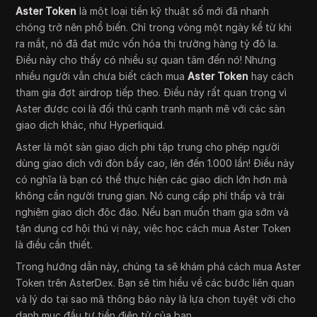
Aster Token
là một loại tiền kỹ thuật số mới đã nhanh
chóng trở nên phổ biến. Chỉ trong vòng một ngày kể từ khi
ra mắt, nó đã đạt mức vốn hóa thị trường hàng tỷ đô la.
Điều này cho thấy có nhiều sự quan tâm đến nó! Nhưng
nhiều người vẫn chưa biết cách mua
Aster Token
hay cách
tham gia đợt airdrop tiếp theo. Điều này rất quan trọng vì
Aster được coi là đối thủ cạnh tranh mạnh mẽ với các sàn
giao dịch khác, như Hyperliquid.
Aster là một sàn giao dịch phi tập trung cho phép người
dùng giao dịch với đòn bẩy cao, lên đến 1.000 lần! Điều này
có nghĩa là bạn có thể thực hiện các giao dịch lớn hơn mà
không cần người trung gian. Nó cung cấp phí thấp và trải
nghiệm giao dịch độc đáo. Nếu bạn muốn tham gia sớm và
tận dụng cơ hội thú vị này, việc học cách mua Aster Token
là điều cần thiết.
Trong hướng dẫn này, chúng ta sẽ khám phá cách mua Aster
Token trên AsterDex. Bạn sẽ tìm hiểu về các bước liên quan
và lý do tại sao mã thông báo này là lựa chọn tuyệt vời cho
danh mục đầu tư tiền điện tử của bạn.