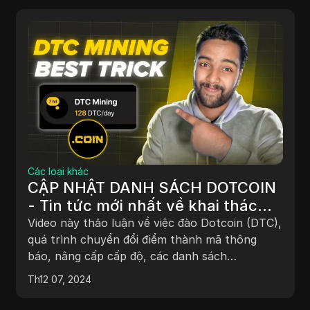
Các loại khác
CẬP NHẬT DANH SÁCH DOTCOIN
- Tin tức mới nhất về khai thác
DTC DotCoin | Cập nhật Rút
Video này thảo luận về việc đào Dotcoin (DTC),
DotCoin
quá trình chuyển đổi điểm thành mã thông
báo, nâng cấp cấp độ, các danh sách
blockchain tiềm năng (có thể là Tron), và các
Th12 07, 2024
danh sách sàn giao dịch sắp tới. Nó cung cấp
các bước chi tiết về cách tham gia vào việc đào