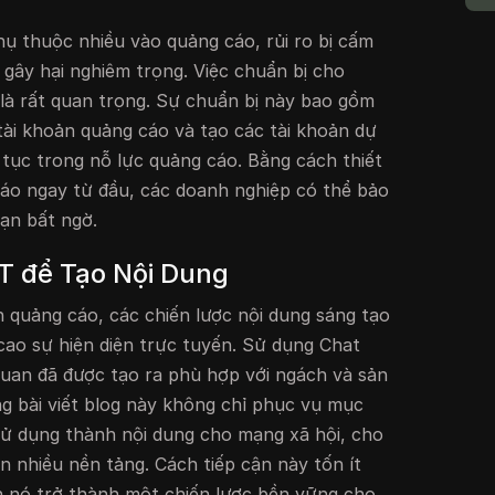
hụ thuộc nhiều vào quảng cáo, rủi ro bị cấm
 gây hại nghiêm trọng. Việc chuẩn bị cho
là rất quan trọng. Sự chuẩn bị này bao gồm
 tài khoản quảng cáo và tạo các tài khoản dự
 tục trong nỗ lực quảng cáo. Bằng cách thiết
cáo ngay từ đầu, các doanh nghiệp có thể bảo
ạn bất ngờ.
T để Tạo Nội Dung
n quảng cáo, các chiến lược nội dung sáng tạo
 cao sự hiện diện trực tuyến. Sử dụng Chat
 quan đã được tạo ra phù hợp với ngách và sản
 bài viết blog này không chỉ phục vụ mục
sử dụng thành nội dung cho mạng xã hội, cho
n nhiều nền tảng. Cách tiếp cận này tốn ít
ến nó trở thành một chiến lược bền vững cho