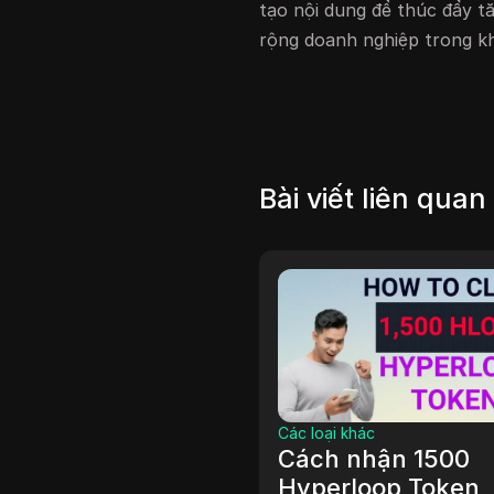
tạo nội dung để thúc đẩy tă
rộng doanh nghiệp trong kh
Bài viết liên quan
Các loại khác
oại khác
Cách dễ dàng để
Chương trình phát
tiền với ChatGPT