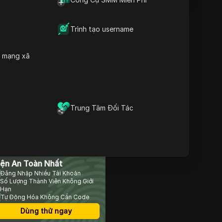
Trình tạo username
Nội dung
Giới thiệu về Thử Thách
Shopify
h mạng xã
Tầm Quan Trọng của
Quản Lý Tài Khoản Quảng
Cáo
Tận Dụng Chat GPT để
Tạo Nội Dung
Trung Tâm Đối Tác
Tạo Tài Khoản Quảng Cáo
Mới
Mở Rộng và Xây Dựng
Động Lực
rình Duyệt Chống Phát
Kết Luận và Kế Hoạch
Tương Lai
iện An Toàn Nhất
Câu Hỏi Thường Gặp
Đăng Nhập Nhiều Tài Khoản
Số Lượng Thành Viên Không Giới
Hạn
Tự Động Hóa Không Cần Code
Dùng thử ngay