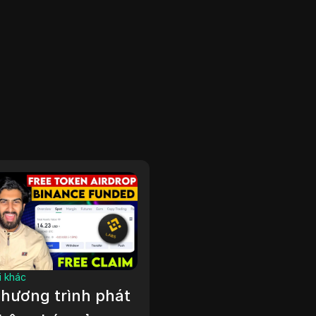
iếm tiền online
ách Kiếm 500 Đô
 Tuần Mà Không