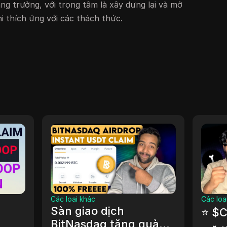
ng trưởng, với trọng tâm là xây dựng lại và mở
i thích ứng với các thách thức.
Các loại khác
Cách k
 kiếm
Cách kiếm tiền khi
4 C
 cho
xem video trên
La/