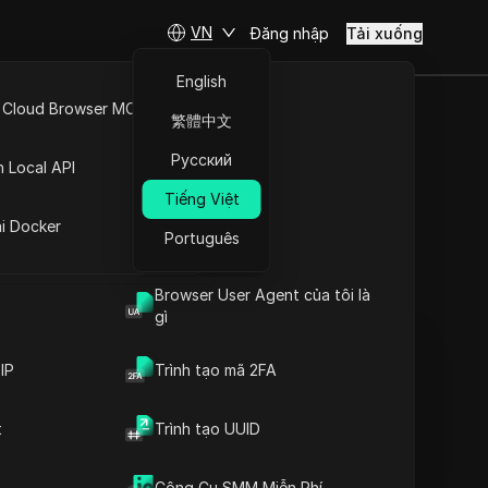
VN
Đăng nhập
Tải xuống
English
 Cloud Browser MCP
繁體中文
 Khiến
API Mở
Русский
n Local API
y + Thử
Tiếng Việt
ng
ai Docker
Português
Đặt câu hỏi
Browser User Agent của tôi là
gì
Mở trong ChatGPT
Copy Link
Đặt câu hỏi về trang này
IP
Trình tạo mã 2FA
Mở trong Claude
t
Trình tạo UUID
Đặt câu hỏi về trang này
Công Cụ SMM Miễn Phí