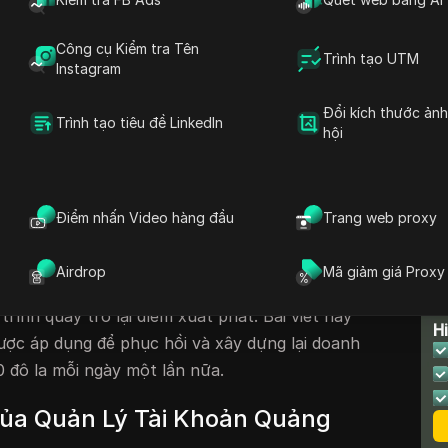
Mới
Công cụ Kiểm tra Tên
g Lực
Trình tạo UTM
Instagram
g Lai
Đổi kích thước ản
Trình tạo tiêu đề LinkedIn
hội
 Thách Shopify
 đã là một hành trình thú vị, đánh dấu bởi
Điểm nhấn Video hàng đầu
Trang web proxy
ức quan trọng. Ban đầu, dự án đã đạt được
 dòng tiền 1.000 đô la mỗi ngày trong tháng
Airdrop
Mã giảm giá Proxy
trình đã gặp khó khăn khi tài khoản quảng cáo
T
 trình quay trở lại điểm xuất phát. Bài viết này
H
ược áp dụng để phục hồi và xây dựng lại doanh
 đô la mỗi ngày một lần nữa.
ủa Quản Lý Tài Khoản Quảng