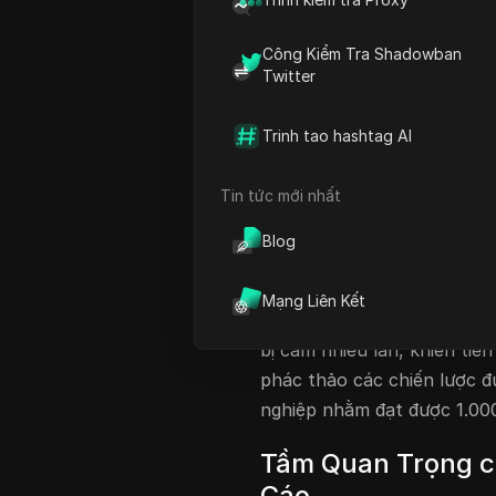
Tạo Tài Khoản Quảng Cáo 
Công Kiểm Tra Shadowban
Mở Rộng và Xây Dựng Độn
Twitter
Kết Luận và Kế Hoạch Tươn
Câu Hỏi Thường Gặp
Trinh tao hashtag AI
Giới thiệu về Thử
Tin tức mới nhất
Thử thách Shopify Chat GPT
Blog
những cột mốc và thách th
kết quả ấn tượng, đạt được
Mạng Liên Kết
đầu tiên. Tuy nhiên, hành 
bị cấm nhiều lần, khiến tiến
phác thảo các chiến lược đ
nghiệp nhằm đạt được 1.000
Tầm Quan Trọng c
Cáo