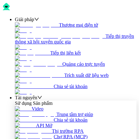
Giải pháp
Thương mại điện tử
Tiếp thị truyền
thông xã hội xuyên quốc gia
Tiếp thị liên kết
Quảng cáo trực tuyến
Trích xuất dữ liệu web
Chia sẻ tài khoản
Tài nguyên
Sử dụng Sản phẩm
Video
Trung tâm trợ giúp
Chia sẻ tài khoản
API Mở
Thị trường RPA
Chợ RPA (MCP)