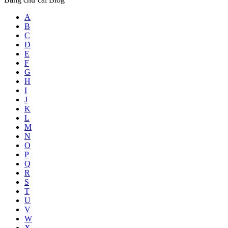
A
B
C
D
E
F
G
H
I
J
K
L
M
N
O
P
Q
R
S
T
U
V
W
X