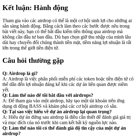
Kết luận: Hành động
Tham gia vào các airdrop có thể là một cơ hội sinh lợi cho những ai
sẵn sàng hành động. Bằng cách làm theo các bước được nêu trong
bài viết này, bạn có thể bắt đầu kiếm tiền thông qua airdrop mà
không cần đầu tư ban đầu. Dù bạn chọn giữ thu nhập của mình lâu
dài hay chuyển đổi chúng thành tiền mặt, tiềm năng lợi nhuận là rất
lớn trong thế giới tiền điện tử.
Câu hỏi thường gặp
Q: Airdrop là gì?
A: Airdrop là việc phân phối miễn phí các token hoặc tiền điện tử có
thể dẫn đến lợi nhuận đáng kể khi các dự án liên quan được niêm
yết.
Q: Làm thế nào để tôi bắt đầu với airdrops?
A: Để tham gia vào một airdrop, hãy tạo một tài khoản trên ứng
dụng di động BASS và khám phá các cơ hội airdrop có sẵn.
Q: Tại sao việc hiểu về dự án airdrop lại quan trọng?
A: Hiểu dự án đứng sau airdrop là điều cần thiết để đánh giá giá trị
và mục đích của nó trước khi cam kết bất kỳ nguồn lực nào.
Q: Làm thế nào tôi có thể đánh giá độ tin cậy của một dự án
airdrop?