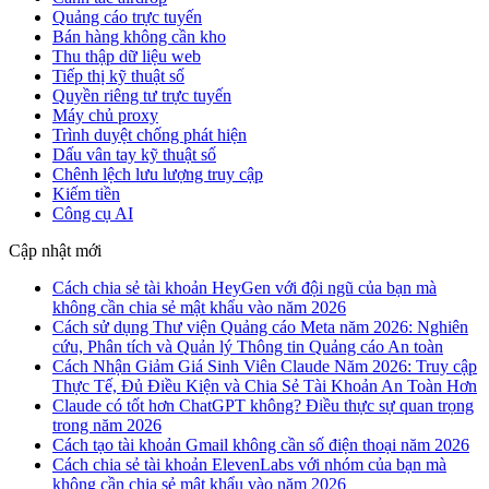
Quảng cáo trực tuyến
Bán hàng không cần kho
Thu thập dữ liệu web
Tiếp thị kỹ thuật số
Quyền riêng tư trực tuyến
Máy chủ proxy
Trình duyệt chống phát hiện
Dấu vân tay kỹ thuật số
Chênh lệch lưu lượng truy cập
Kiếm tiền
Công cụ AI
Cập nhật mới
Cách chia sẻ tài khoản HeyGen với đội ngũ của bạn mà
không cần chia sẻ mật khẩu vào năm 2026
Cách sử dụng Thư viện Quảng cáo Meta năm 2026: Nghiên
cứu, Phân tích và Quản lý Thông tin Quảng cáo An toàn
Cách Nhận Giảm Giá Sinh Viên Claude Năm 2026: Truy cập
Thực Tế, Đủ Điều Kiện và Chia Sẻ Tài Khoản An Toàn Hơn
Claude có tốt hơn ChatGPT không? Điều thực sự quan trọng
trong năm 2026
Cách tạo tài khoản Gmail không cần số điện thoại năm 2026
Cách chia sẻ tài khoản ElevenLabs với nhóm của bạn mà
không cần chia sẻ mật khẩu vào năm 2026