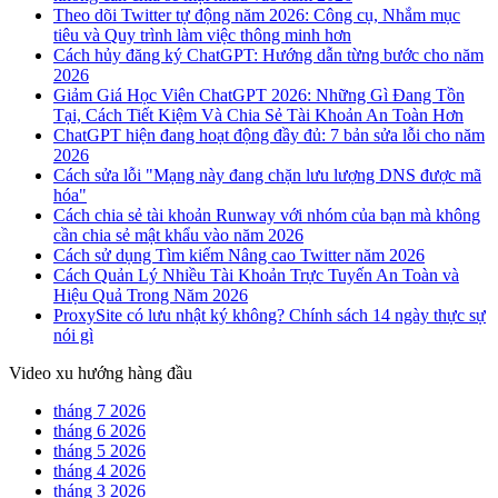
Theo dõi Twitter tự động năm 2026: Công cụ, Nhắm mục
tiêu và Quy trình làm việc thông minh hơn
Cách hủy đăng ký ChatGPT: Hướng dẫn từng bước cho năm
2026
Giảm Giá Học Viên ChatGPT 2026: Những Gì Đang Tồn
Tại, Cách Tiết Kiệm Và Chia Sẻ Tài Khoản An Toàn Hơn
ChatGPT hiện đang hoạt động đầy đủ: 7 bản sửa lỗi cho năm
2026
Cách sửa lỗi "Mạng này đang chặn lưu lượng DNS được mã
hóa"
Cách chia sẻ tài khoản Runway với nhóm của bạn mà không
cần chia sẻ mật khẩu vào năm 2026
Cách sử dụng Tìm kiếm Nâng cao Twitter năm 2026
Cách Quản Lý Nhiều Tài Khoản Trực Tuyến An Toàn và
Hiệu Quả Trong Năm 2026
ProxySite có lưu nhật ký không? Chính sách 14 ngày thực sự
nói gì
Video xu hướng hàng đầu
tháng 7 2026
tháng 6 2026
tháng 5 2026
tháng 4 2026
tháng 3 2026