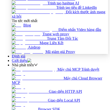
Trinh tao hashtag AI
Trình tạo tiêu đề LinkedIn
Đổi kích thước ảnh mạng
xã hội
Tin tức mới nhất
Blog
Điểm nhấn Video hàng đầu
Trang web proxy
Trung Tâm Đối Tác
Mạng Liên Kết
Airdrop
Mã giảm giá Proxy
Định giá
Giới thiệu
Nhà phát triển
Máy chủ MCP Trình duyệt
Máy chủ Cloud Browser
MCP
Giao diện HTTP API
Giao diện Local API
Browser SDK