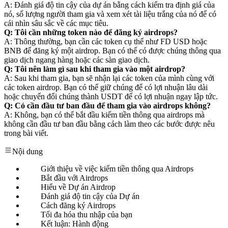
A: Đánh giá độ tin cậy của dự án bằng cách kiểm tra định giá của
nó, số lượng người tham gia và xem xét tài liệu trắng của nó để có
cái nhìn sâu sắc về các mục tiêu.
Q: Tôi cần những token nào để đăng ký airdrops?
A: Thông thường, bạn cần các token cụ thể như FD USD hoặc
BNB để đăng ký một airdrop. Bạn có thể có được chúng thông qua
giao dịch ngang hàng hoặc các sàn giao dịch.
Q: Tôi nên làm gì sau khi tham gia vào một airdrop?
A: Sau khi tham gia, bạn sẽ nhận lại các token của mình cùng với
các token airdrop. Bạn có thể giữ chúng để có lợi nhuận lâu dài
hoặc chuyển đổi chúng thành USDT để có lợi nhuận ngay lập tức.
Q: Có cần đầu tư ban đầu để tham gia vào airdrops không?
A: Không, bạn có thể bắt đầu kiếm tiền thông qua airdrops mà
không cần đầu tư ban đầu bằng cách làm theo các bước được nêu
trong bài viết.
Nội dung
Giới thiệu về việc kiếm tiền thông qua Airdrops
Bắt đầu với Airdrops
Hiểu về Dự án Airdrop
Đánh giá độ tin cậy của Dự án
Cách đăng ký Airdrops
Tối đa hóa thu nhập của bạn
Kết luận: Hành động