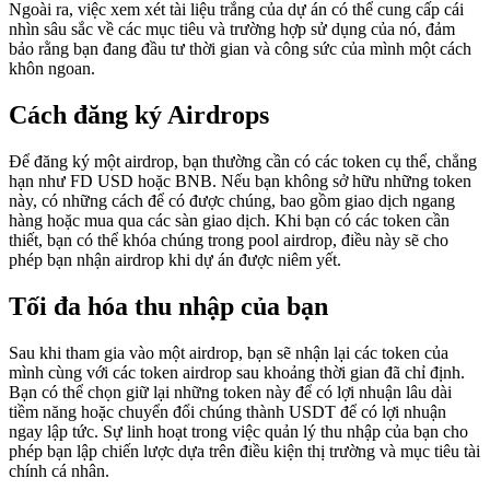
Ngoài ra, việc xem xét tài liệu trắng của dự án có thể cung cấp cái
nhìn sâu sắc về các mục tiêu và trường hợp sử dụng của nó, đảm
bảo rằng bạn đang đầu tư thời gian và công sức của mình một cách
khôn ngoan.
Cách đăng ký Airdrops
Để đăng ký một airdrop, bạn thường cần có các token cụ thể, chẳng
hạn như FD USD hoặc BNB. Nếu bạn không sở hữu những token
này, có những cách để có được chúng, bao gồm giao dịch ngang
hàng hoặc mua qua các sàn giao dịch. Khi bạn có các token cần
thiết, bạn có thể khóa chúng trong pool airdrop, điều này sẽ cho
phép bạn nhận airdrop khi dự án được niêm yết.
Tối đa hóa thu nhập của bạn
Sau khi tham gia vào một airdrop, bạn sẽ nhận lại các token của
mình cùng với các token airdrop sau khoảng thời gian đã chỉ định.
Bạn có thể chọn giữ lại những token này để có lợi nhuận lâu dài
tiềm năng hoặc chuyển đổi chúng thành USDT để có lợi nhuận
ngay lập tức. Sự linh hoạt trong việc quản lý thu nhập của bạn cho
phép bạn lập chiến lược dựa trên điều kiện thị trường và mục tiêu tài
chính cá nhân.