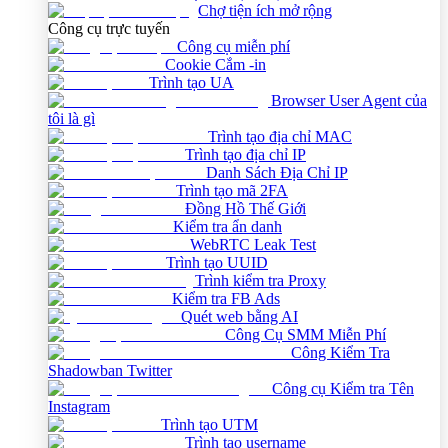
Chợ tiện ích mở rộng
Công cụ trực tuyến
Công cụ miễn phí
Cookie Cắm -in
Trình tạo UA
Browser User Agent của
tôi là gì
Trình tạo địa chỉ MAC
Trình tạo địa chỉ IP
Danh Sách Địa Chỉ IP
Trình tạo mã 2FA
Đồng Hồ Thế Giới
Kiểm tra ẩn danh
WebRTC Leak Test
Trình tạo UUID
Trình kiểm tra Proxy
Kiểm tra FB Ads
Quét web bằng AI
Công Cụ SMM Miễn Phí
Công Kiểm Tra
Shadowban Twitter
Công cụ Kiểm tra Tên
Instagram
Trình tạo UTM
Trình tạo username