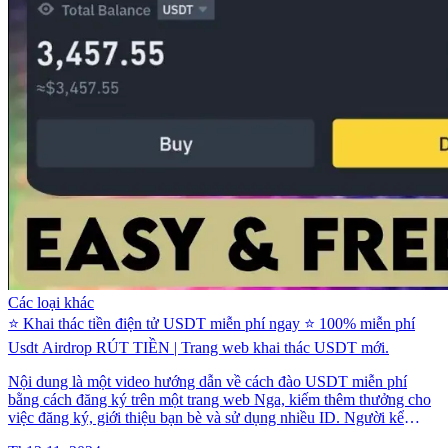
Các loại khác
⭐ Khai thác tiền điện tử USDT miễn phí ngay ⭐ 100% miễn phí
Usdt Airdrop RÚT TIỀN | Trang web khai thác USDT mới.
Nội dung là một video hướng dẫn về cách đào USDT miễn phí
bằng cách đăng ký trên một trang web Nga, kiếm thêm thưởng cho
việc đăng ký, giới thiệu bạn bè và sử dụng nhiều ID. Người kể
chuyện cung cấp bước đăng ký, tính toán lợi nhuận tiềm năng, mẹo