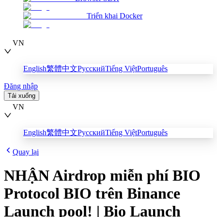
Triển khai Docker
VN
English
繁體中文
Русский
Tiếng Việt
Português
Đăng nhập
Tải xuống
VN
English
繁體中文
Русский
Tiếng Việt
Português
Quay lại
NHẬN Airdrop miễn phí BIO
Protocol BIO trên Binance
Launch pool! | Bio Launch