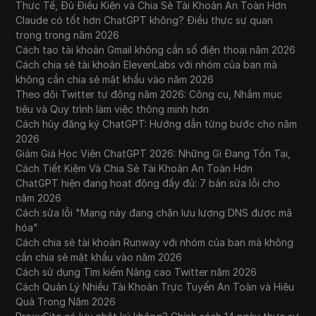
Thực Tế, Đủ Điều Kiện và Chia Sẻ Tài Khoản An Toàn Hơn
Claude có tốt hơn ChatGPT không? Điều thực sự quan
trọng trong năm 2026
Cách tạo tài khoản Gmail không cần số điện thoại năm 2026
Cách chia sẻ tài khoản ElevenLabs với nhóm của bạn mà
không cần chia sẻ mật khẩu vào năm 2026
Theo dõi Twitter tự động năm 2026: Công cụ, Nhắm mục
tiêu và Quy trình làm việc thông minh hơn
Cách hủy đăng ký ChatGPT: Hướng dẫn từng bước cho năm
2026
Giảm Giá Học Viên ChatGPT 2026: Những Gì Đang Tồn Tại,
Cách Tiết Kiệm Và Chia Sẻ Tài Khoản An Toàn Hơn
ChatGPT hiện đang hoạt động đầy đủ: 7 bản sửa lỗi cho
năm 2026
Cách sửa lỗi "Mạng này đang chặn lưu lượng DNS được mã
hóa"
Cách chia sẻ tài khoản Runway với nhóm của bạn mà không
cần chia sẻ mật khẩu vào năm 2026
Cách sử dụng Tìm kiếm Nâng cao Twitter năm 2026
Cách Quản Lý Nhiều Tài Khoản Trực Tuyến An Toàn và Hiệu
Quả Trong Năm 2026