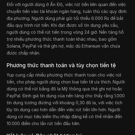
Đối với người dùng ở Ấn Độ, việc rút tiền liên quan đến việc
chuyển tiền vào tài khoản ngân hàng, tuân thủ các quy định
địa phương. Người dùng phải gửi tối thiểu 6.000 Rs để bắt
đầu quy trình rút tiền. Khi đạt được số tín dụng yêu cầu,
người dùng có thể rút tiền trong vòng 24 giờ. Nền tảng hỗ
trợ nhiều phương thức thanh toán khác nhau, bao gồm
Solana, PayPal và thẻ ghi nợ, mặc dù Ethereum vẫn chưa
được chấp nhận.
Phương thức thanh toán và tùy chọn tiền tệ
Yup cung cấp nhiều phương thức thanh toán cho việc rút
tiền, cho phép người dùng chọn loại tiền tệ ưa thích. Người
dùng có thể rút bằng đô la Mỹ thông qua thẻ ghi nợ hoặc
PayPal. Định giá tín dụng của nền tảng cho thấy rằng 1.000
tín dụng tương đương với khoảng 0,30 đô la, với việc tích
lũy tín dụng cao hơn dẫn đến việc rút tiền lớn hơn. Người
dùng có mục tiêu kiếm thu nhập đáng kể có thể nhắm đến
10.000 điểm cho lần rút tiền đầu tiên.