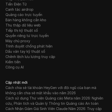
Tiền Điện Tử
Canh tác airdrop
Quảng cáo trực tuyến
Bán hàng không cần kho
Thu thập dữ liệu web
Tiếp thị kỹ thuật số
Quyền riêng tư trực tuyến
Máy chủ proxy
Trình duyệt chống phát hiện
Dấu vân tay kỹ thuật số
Chênh lệch lưu lượng truy cập
Kiếm tiền
Công cụ AI
Cập nhật mới
Cách chia sẻ tài khoản HeyGen với đội ngũ của bạn mà
không cần chia sẻ mật khẩu vào năm 2026
Cách sử dụng Thư viện Quảng cáo Meta năm 2026: Nghiên
cứu, Phân tích và Quản lý Thông tin Quảng cáo An toàn
Cách Nhận Giảm Giá Sinh Viên Claude Năm 2026: Truy cập