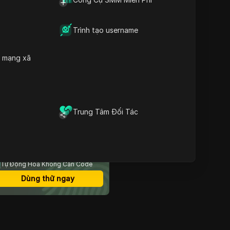
Giveaway
Hướng Dẫn Bước Theo
Bước cho Việc Đăng Ký
Trình tạo username
Airdrop
Làm Rõ Các Phương Pháp
Đăng Ký Airdrop
h mạng xã
Hướng Dẫn Chi Tiết cho
Việc Đăng Ký Airdrop
Câu Hỏi Thường Gặp
(FAQ)
Trung Tâm Đối Tác
rình Duyệt Chống Phát
iện An Toàn Nhất
Đăng Nhập Nhiều Tài Khoản
Số Lượng Thành Viên Không Giới
Hạn
Tự Động Hóa Không Cần Code
Dùng thử ngay