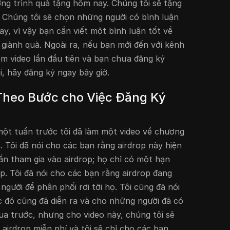
ng trình quà tặng hôm nay. Chúng tôi sẽ tặng
. Chúng tôi sẽ chọn những người có bình luận
y, vì vậy bạn cần viết một bình luận tốt về
 giành quà. Ngoài ra, nếu bạn mới đến với kênh
m video lần đầu tiên và bạn chưa đăng ký
i, hãy đăng ký ngay bây giờ.
heo Bước cho Việc Đăng Ký
ột tuần trước tôi đã làm một video về chương
n. Tôi đã nói cho các bạn rằng airdrop này hiện
cần tham gia vào airdrop; họ chỉ có một hạn
p. Tôi đã nói cho các bạn rằng airdrop đang
 người để phân phối rơi tời họ. Tôi cũng đã nói
 đó cũng đã diễn ra và cho những người đã có
mua trước, nhưng cho video này, chúng tôi sẽ
airdrop miễn phí và tôi sẽ chỉ cho các bạn