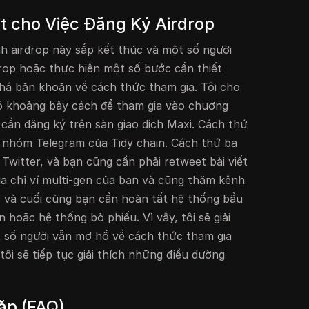
t cho Việc Đăng Ký Airdrop
nh airdrop này sắp kết thúc và một số người
rop hoặc thực hiện một số bước cần thiết
 khá băn khoăn về cách thức tham gia. Tôi cho
có khoảng bảy cách để tham gia vào chương
 cần đăng ký trên sàn giao dịch Maxi. Cách thứ
o nhóm Telegram của Tidy chain. Cách thứ ba
 Twitter, và bạn cũng cần phải retweet bài viết
ịa chỉ ví multi-gen của bạn và cũng thăm kênh
 và cuối cùng bạn cần hoàn tất hệ thống bầu
 hoặc hệ thống bỏ phiếu. Vì vậy, tôi sẽ giải
t số người vẫn mơ hồ về cách thức tham gia
tôi sẽ tiếp tục giải thích những điều dường
ặp (FAQ)