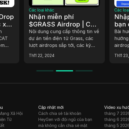
Các loại khác
Các lo
ách
Kiếm $164 USDT vào
Kiếm
D
ví của bạn ngay lập
$10
tức
Trus
 dịch
Hướng dẫn video cung cấp một
Video
o dự án
hướng dẫn từng bước về cách
tiền 
g cấp
rút tiền và gửi tiền vào một nền
trên 
ọ. Nó
tảng trực tuyến để dự đoán
cần đ
Th11 24, 2024
Th11 2
 danh
chuyển động của Bitcoin. Bao
Người
l và
gồm thông tin về việc nạp tiền
nghiệ
g hàng
vào tài khoản, đưa ra dự đoán,
ngày,
iệu.
sử dụng nhóm tín hiệu và
đăng k
ến các
khuyến mãi thưởng giới thiệu.
và kiế
khuyến
thiệu
 và
việc r
của
trình
ầu
Cập nhật mới
Video xu hư
Mạng Xã Hội
Cách chia sẻ tài khoản
tháng 7 202
luồng
iện Tử
HeyGen với đội ngũ của bạn
tháng 6 202
một t
Kết
mà không cần chia sẻ mật
tháng 5 202
thấy 