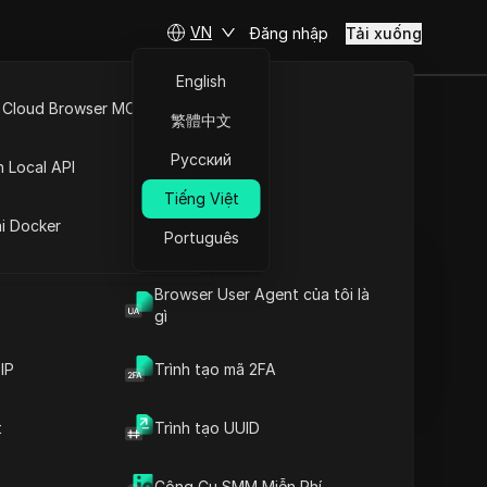
VN
Đăng nhập
Tải xuống
English
 Cloud Browser MCP
繁體中文
7.500
API Mở
Русский
n Local API
Tiếng Việt
ng
Đặt câu hỏi
ai Docker
Português
Mở trong ChatGPT
Copy Link
Đặt câu hỏi về trang này
Browser User Agent của tôi là
gì
Mở trong Claude
Đặt câu hỏi về trang này
IP
Trình tạo mã 2FA
t
Trình tạo UUID
Cách Tham Gia trong
Airdrop
Nội dung
Hướng Dẫn Tham Gia
Công Cụ SMM Miễn Phí