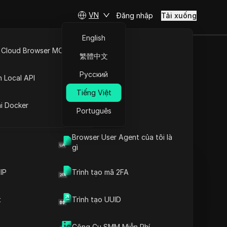
VN
Đăng nhập
Tải xuống
English
 Cloud Browser MCP
繁體中文
NG? CÁC
API Mở
Русский
n Local API
VỀ ĐIỀU
Tiếng Việt
ng
ai Docker
Português
Đặt câu hỏi
Browser User Agent của tôi là
gì
Mở trong ChatGPT
Copy Link
Đặt câu hỏi về trang này
IP
Trình tạo mã 2FA
Mở trong Claude
t
Trình tạo UUID
Đặt câu hỏi về trang này
Công Cụ SMM Miễn Phí