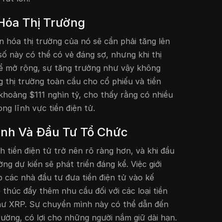
Hóa Thị Trường
hóa thị trường của nó sẽ cần phải tăng lên
số này có thể có vẻ đáng sợ, nhưng khi thị
hể mở rộng, sự tăng trưởng như vậy không
g thị trường toàn cầu cho cổ phiếu và tiền
 khoảng $111 nghìn tỷ, cho thấy rằng có nhiều
ong lĩnh vực tiền điện tử.
ịnh Và Đầu Tư Tổ Chức
 tiền điện tử trở nên rõ ràng hơn, và khi đầu
ờng dự kiến sẽ phát triển đáng kể. Việc giới
 các nhà đầu tư đưa tiền điện tử vào kế
thúc đẩy thêm nhu cầu đối với các loại tiền
như XRP. Sự chuyển mình này có thể dẫn đến
rường, có lợi cho những người nắm giữ dài hạn.