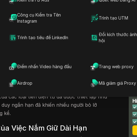
Trường
Công cụ Kiểm tra Tên
ầu Tư Tổ Chức
Trình tạo UTM
Instagram
u Tư Dài Hạn
Đổi kích thước ản
Trình tạo tiêu đề LinkedIn
hội
ờng XRP Hiện Tại
 một cơ hội đầu tư quan trọng, đặc biệt khi
Điểm nhấn Video hàng đầu
Trang web proxy
mức $2. Nhiều nhà đầu tư tin rằng việc không
thể dẫn đến sự hối hận khi nó có khả năng đạt
Airdrop
Mã giảm giá Proxy
 như $5 hoặc thậm chí $7. Cảm xúc này bắt
T
của các loại tiền điện tử đã được thiết lập như
H
ư duy ngắn hạn đã khiến nhiều người bỏ lỡ
g kể.
ủa Việc Nắm Giữ Dài Hạn