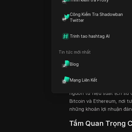
Cân Nhắc Về Vốn Hóa Thị 
Công Kiểm Tra Shadowban
Vai Trò Của Quy Định Và Đ
Twitter
Kết Luận: Lập Luận Cho Đầ
Câu Hỏi Thường Gặp
Trinh tao hashtag AI
Tình Hình Thị Trư
Tin tức mới nhất
XRP hiện đang được xem như
Blog
giá của nó dao động quanh 
mua XRP ở mức giá này có 
Mạng Liên Kết
giá trị cao hơn, chẳng hạn
nguồn từ hiệu suất lịch sử 
Bitcoin và Ethereum, nơi t
những khoản lợi nhuận đán
Tầm Quan Trọng C