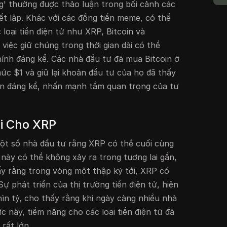
ng' thường được thảo luận trong bối cảnh các
hiết lập. Khác với các đồng tiền meme, có thể
ác loại tiền điện tử như XRP, Bitcoin và
việc giữ chúng trong thời gian dài có thể
hính đáng kể. Các nhà đầu tư đã mua Bitcoin ở
c $1 và giữ lại khoản đầu tư của họ đã thấy
n đáng kể, nhấn mạnh tầm quan trọng của tư
i Cho XRP
ột số nhà đầu tư rằng XRP có thể cuối cùng
này có thể không xảy ra trong tương lai gần,
y rằng trong vòng một thập kỷ tới, XRP có
ự phát triển của thị trường tiền điện tử, hiện
n tỷ, cho thấy rằng khi ngày càng nhiều nhà
c này, tiềm năng cho các loại tiền điện tử đã
 rất lớn.