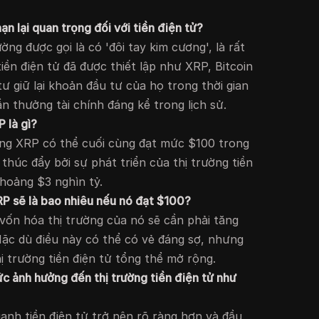
ạn lại quan trọng đối với tiền điện tử?
ờng được gọi là có 'đôi tay kim cương', là rất
tiền điện tử đã được thiết lập như XRP, Bitcoin
ư giữ lại khoản đầu tư của họ trong thời gian
n thưởng tài chính đáng kể trong lịch sử.
 là gì?
ằng XRP có thể cuối cùng đạt mức $100 trong
thúc đẩy bởi sự phát triển của thị trường tiền
khoảng $3 nghìn tỷ.
RP sẽ là bao nhiêu nếu nó đạt $100?
ốn hóa thị trường của nó sẽ cần phải tăng
Mặc dù điều này có thể có vẻ đáng sợ, nhưng
hị trường tiền điện tử tổng thể mở rộng.
ức ảnh hưởng đến thị trường tiền điện tử như
uanh tiền điện tử trở nên rõ ràng hơn và đầu