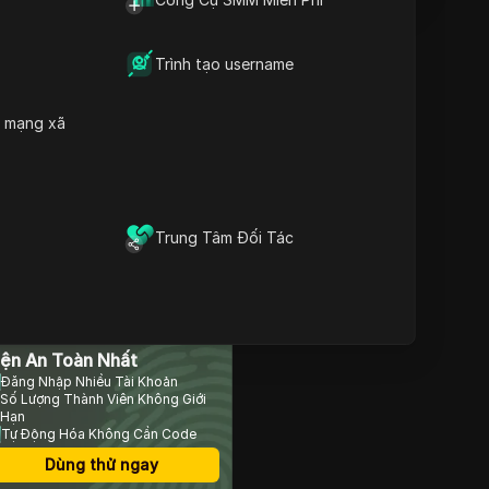
Trình tạo username
Nội dung
Tình Hình Thị Trường XRP
Hiện Tại
h mạng xã
Tầm Quan Trọng Của Việc
Nắm Giữ Dài Hạn
Dự Đoán Tương Lai Cho
XRP
Cân Nhắc Về Vốn Hóa Thị
Trung Tâm Đối Tác
Trường
Vai Trò Của Quy Định Và
Đầu Tư Tổ Chức
Kết Luận: Lập Luận Cho
rình Duyệt Chống Phát
Đầu Tư Dài Hạn
Câu Hỏi Thường Gặp
iện An Toàn Nhất
Đăng Nhập Nhiều Tài Khoản
Số Lượng Thành Viên Không Giới
Hạn
Tự Động Hóa Không Cần Code
Dùng thử ngay