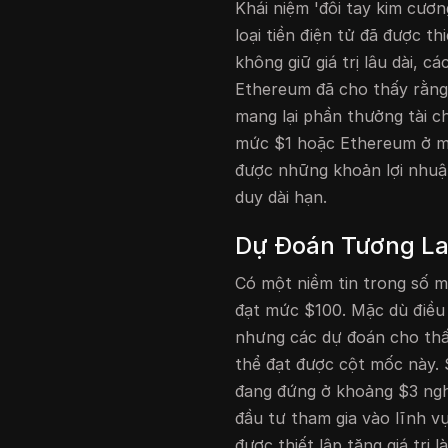
Khái niệm 'đôi tay kim cươ
loại tiền điện tử đã được t
không giữ giá trị lâu dài, c
Ethereum đã cho thấy rằng 
mang lại phần thưởng tài c
mức $1 hoặc Ethereum ở mứ
được những khoản lợi nhuậ
duy dài hạn.
Dự Đoán Tương La
Có một niềm tin trong số m
đạt mức $100. Mặc dù điều 
nhưng các dự đoán cho thấ
thể đạt được cột mốc này. S
đang đứng ở khoảng $3 nghì
đầu tư tham gia vào lĩnh vự
được thiết lập tăng giá trị là