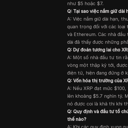
như $5 hoặc $7.
Q: Tại sao việc nắm giữ dài h
A: Việc nắm giữ dài hạn, thư
quan trọng đối với các loại 
và Ethereum. Các nhà đầu t
dài đã thấy được những phầ
Q: Dự đoán tương lai cho XRP
A: Một số nhà đầu tư tin r
vòng một thập kỷ tới, được 
điện tử, hiện đang đứng ở 
Q: Vốn hóa thị trường của X
A: Nếu XRP đạt mức $100, v
lên khoảng $5.7 nghìn tỷ. 
nó được coi là khả thi khi t
Q: Quy định và đầu tư tổ ch
thế nào?
A: Khi các quy định xung q