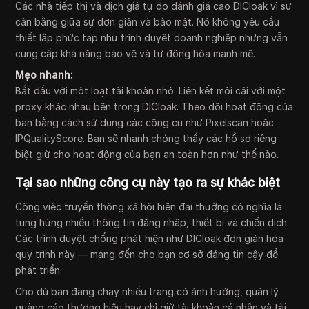
Các nhà tiếp thị và dịch giả tự do đánh giá cao DICloak vì sự
cân bằng giữa sự đơn giản và bảo mật. Nó không yêu cầu
thiết lập phức tạp như trình duyệt doanh nghiệp nhưng vẫn
cung cấp khả năng bảo vệ và tự động hóa mạnh mẽ.
Mẹo nhanh:
Bắt đầu với một loạt tài khoản nhỏ. Liên kết mỗi cái với một
proxy khác nhau bên trong DICloak. Theo dõi hoạt động của
bạn bằng cách sử dụng các công cụ như Pixelscan hoặc
IPQualityScore. Bạn sẽ nhanh chóng thấy các hồ sơ riêng
biệt giữ cho hoạt động của bạn an toàn hơn như thế nào.
Tại sao những công cụ này tạo ra sự khác biệt
Công việc truyền thông xã hội hiện đại thường có nghĩa là
tung hứng nhiều thông tin đăng nhập, thiết bị và chiến dịch.
Các trình duyệt chống phát hiện như DICloak đơn giản hóa
quy trình này — mang đến cho bạn cơ sở đáng tin cậy để
phát triển.
Cho dù bạn đang chạy nhiều trang có ảnh hưởng, quản lý
quảng cáo thương hiệu hay chỉ giữ tài khoản cá nhân và tài