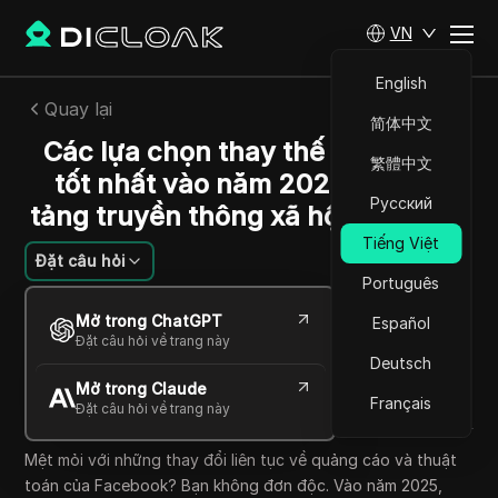
VN
English
Quay lại
简体中文
Các lựa chọn thay thế Facebook
繁體中文
tốt nhất vào năm 2025: 10 nền
Русский
tảng truyền thông xã hội đáng thử
Tiếng Việt
Đặt câu hỏi
Português
William Davis
Mở trong ChatGPT
Español
20 Th10 2025
11
Đọc trong giây phút
Đặt câu hỏi về trang này
Chia sẻ với
Deutsch
Mở trong Claude
Copy Link
Français
Đặt câu hỏi về trang này
Mệt mỏi với những thay đổi liên tục về quảng cáo và thuật
toán của Facebook? Bạn không đơn độc. Vào năm 2025,