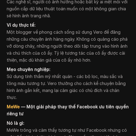
Các nghệ sĩ, người có ảnh hưởng hoặc bất kỳ ai mệt mỏi với
nguồn cấp dữ liệu thuật toán muốn có một không gian chia
sẻ hình ảnh trang nhã.
Ví dụ thực tế:
Một blogger về phong cách sống sử dụng Vero để đăng
những câu chuyện ảnh hàng ngày. Không có quảng cáo phá
vỡ dòng chảy, những người theo dõi tập trung vào hình ảnh
và chú thích của cô ấy. Tỷ lệ tương tác của cô ấy được cải
thiện, mặc dù khán giả của cô ấy nhỏ hơn.
Mẹo chuyên nghiệp:
Sử dụng tính thẩm mỹ nhất quán - các bộ lọc, màu sắc và
tông màu tương tự. Vero thưởng cho cách kể chuyện bằng
hình ảnh gắn kết, mang lại cảm giác có chủ đích và chân
thực.
MeWe
— Một giải pháp thay thế Facebook ưu tiên quyền
riêng tư
Nó là gì:
MeWe trông và cảm thấy tương tự như Facebook nhưng có