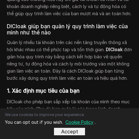
khoản doanh nghiệp riêng biệt, cách ly và tự động hóa có
thể giúp quy trình làm việc của bạn mượt mà và an toàn hơn.
DICloak giúp bạn quản lý quy trình làm việc của
mình như thế nào
Quản lý nhiều tài khoản trên các nền tảng truyền thông xã
hội khác nhau có thể phức tạp và tốn thời gian.
DICloak
đơn
giản hóa quy trình này bằng cách kết hợp bảo vệ quyền
riêng tư, tự động hóa và cách ly môi trường vào một không
gian làm việc an toàn. Đây là cách DICloak giúp bạn từng
bước xây dựng quy trình làm việc an toàn và hiệu quả hơn.
1. Xác định mục tiêu của bạn
DICloak cho phép bạn sắp xếp tài khoản của mình theo mục
tiêu của mình. Cho dù bạn quản lý các trang kinh doanh,
We use cookies to improve your experience.
chạy quảng cáo cho khách hàng hay duy trì hồ sơ người có
You can opt out if you wish.
Cookie Policy
.
ảnh hưởng, bạn có thể tách từng mục đích thành các môi
trường trình duyệt độc lập để giữ cho dữ liệu sạch sẽ và an
Accept
toàn.