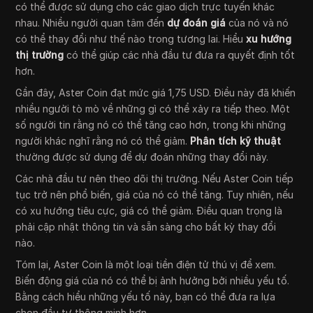
có thể được sử dụng cho các giao dịch trực tuyến khác
nhau. Nhiều người quan tâm đến
dự đoán giá
của nó và nó
có thể thay đổi như thế nào trong tương lai. Hiểu
xu hướng
thị trường
có thể giúp các nhà đầu tư đưa ra quyết định tốt
hơn.
Gần đây, Aster Coin đạt mức giá 1,75 USD. Điều này đã khiến
nhiều người tò mò về những gì có thể xảy ra tiếp theo. Một
số người tin rằng nó có thể tăng cao hơn, trong khi những
người khác nghĩ rằng nó có thể giảm.
Phân tích kỹ thuật
thường được sử dụng để dự đoán những thay đổi này.
Các nhà đầu tư nên theo dõi thị trường. Nếu Aster Coin tiếp
tục trở nên phổ biến, giá của nó có thể tăng. Tuy nhiên, nếu
có xu hướng tiêu cực, giá có thể giảm. Điều quan trọng là
phải cập nhật thông tin và sẵn sàng cho bất kỳ thay đổi
nào.
Tóm lại, Aster Coin là một loại tiền điện tử thú vị để xem.
Biến động giá của nó có thể bị ảnh hưởng bởi nhiều yếu tố.
Bằng cách hiểu những yếu tố này, bạn có thể đưa ra lựa
chọn đầu tư thông minh hơn.