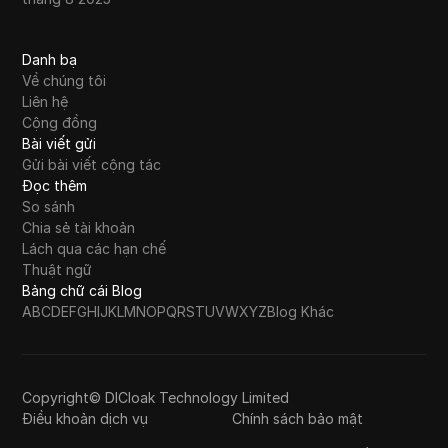
Danh bạ
Về chúng tôi
Liên hệ
Cộng đồng
Bài viết gửi
Gửi bài viết cộng tác
Đọc thêm
So sánh
Chia sẻ tài khoản
Lách qua các hạn chế
Thuật ngữ
Bảng chữ cái Blog
A
B
C
D
E
F
G
H
I
J
K
L
M
N
O
P
Q
R
S
T
U
V
W
X
Y
Z
Blog Khác
Copyright© DICloak Technology Limited
Điều khoản dịch vụ
Chính sách bảo mật