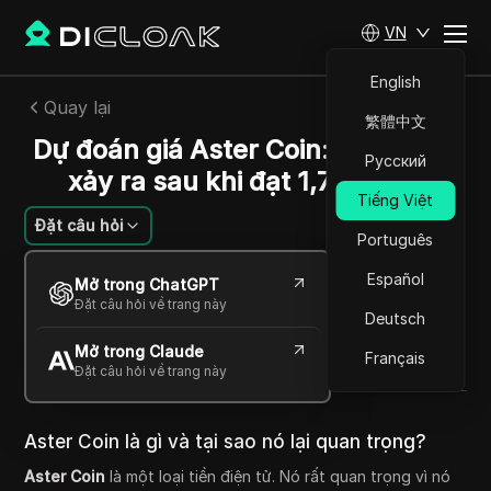
VN
English
Quay lại
繁體中文
Dự đoán giá Aster Coin: Điều gì sẽ
Русский
xảy ra sau khi đạt 1,75 USD?
Tiếng Việt
Đặt câu hỏi
Português
Mikhail Kozlov
Español
Mở trong ChatGPT
29 Th09 2025
3
Đọc trong giây phút
Đặt câu hỏi về trang này
Deutsch
Chia sẻ với
Mở trong Claude
Copy Link
Français
Đặt câu hỏi về trang này
Aster Coin là gì và tại sao nó lại quan trọng?
Aster Coin
là một loại tiền điện tử. Nó rất quan trọng vì nó