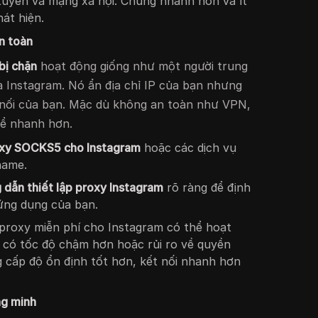
tuyến và mạng xã hội. Chúng nhanh hơn và ít
át hiện.
n toàn
bị chặn
hoạt động giống như một người trung
và Instagram. Nó ẩn địa chỉ IP của bạn nhưng
nối của bạn. Mặc dù không an toàn như VPN,
hể nhanh hơn.
xy SOCKS5 cho Instagram
hoặc các dịch vụ
name.
 dẫn thiết lập proxy Instagram
rõ ràng để định
ứng dụng của bạn.
proxy miễn phí cho Instagram có thể hoạt
có tốc độ chậm hơn hoặc rủi ro về quyền
ng cấp độ ổn định tốt hơn, kết nối nhanh hơn
ng minh