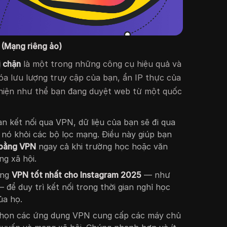
 (Mạng riêng ảo)
ị chặn
là một trong những công cụ hiệu quả và
óa lưu lượng truy cập của bạn, ẩn IP thực của
hiện như thể bạn đang duyệt web từ một quốc
n kết nối qua VPN, dữ liệu của bạn sẽ đi qua
nó khỏi các bộ lọc mạng. Điều này giúp bạn
 bằng VPN
ngay cả khi trường học hoặc văn
g xã hội.
ụng
VPN tốt nhất cho Instagram 2025
— như
 để duy trì kết nối trong thời gian nghỉ học
ủa họ.
họn các ứng dụng VPN cung cấp các máy chủ