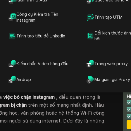
 có nghĩa là khôi phục quyền truy cập khi
í dụ: một học sinh tên Emily không thể sử
Công cụ Kiểm tra Tên
Trình tạo UTM
Instagram
viên trường Wi-Fi để liên lạc với các bạn
m ra những cách an toàn để
bỏ chặn Instagram
Đổi kích thước ản
Trình tạo tiêu đề LinkedIn
tắc của trường.
hội
am 2025
này giải thích
lý do tại sao Instagram bị
t cách an toàn
. Bạn sẽ học các phương pháp
a Instagram trực tuyến trở lại
Điểm nhấn Video hàng đầu
trên mọi thiết bị
Trang web proxy
ền riêng tư và bảo mật của bạn.
Airdrop
Mã giảm giá Proxy
 bị chặn ngay từ đầu
T
H
ủa
việc bỏ chặn instagram
, điều quan trọng là
agram bị chặn
trên một số mạng nhất định. Hầu
ường học, văn phòng hoặc hệ thống Wi-Fi công
mọi người sử dụng internet. Dưới đây là những