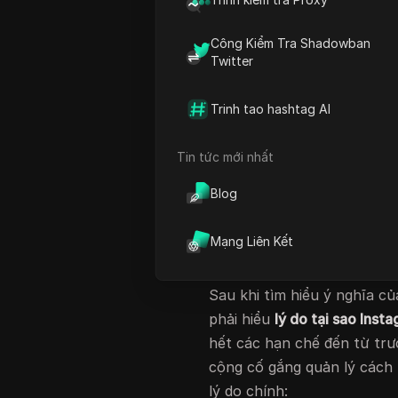
Bỏ chặn Instagram
đơn giản
mạng của bạn hạn chế nó. V
Công Kiểm Tra Shadowban
Twitter
dụng Instagram trong khuôn 
cùng lớp. Sau đó, cô đã tì
Trinh tao hashtag AI
mà không vi phạm các quy 
Hướng dẫn bỏ chặn Instagr
Tin tức mới nhất
chặn
và cách
bỏ chặn nó mộ
đơn giản, đáng tin cậy để
Blog
đư
— trong khi vẫn bảo vệ quy
Mạng Liên Kết
Tại sao Instagram
Sau khi tìm hiểu ý nghĩa c
phải hiểu
lý do tại sao Inst
hết các hạn chế đến từ tr
cộng cố gắng quản lý cách 
lý do chính: