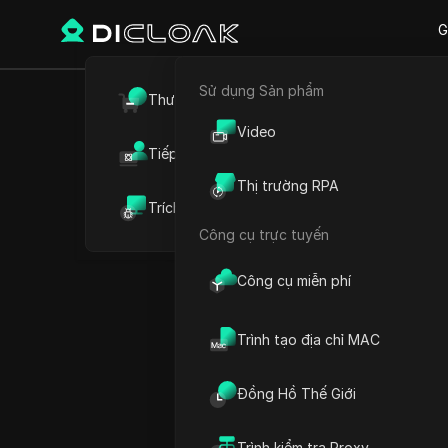
G
Sử dụng Sản phẩm
Quay lại
Thương mại điện tử
7 cá
Video
Tiếp thị liên kết
Instagra
Thị trường RPA
Trích xuất dữ liệu web
do
Công cụ trực tuyến
Công cụ miễn phí
Jessica Wardell
14 Th10 2025
7
Đọc tr
Trình tạo địa chỉ MAC
Bạn đã bao giờ cố gắng mở 
Đồng Hồ Thế Giới
để thấy nó bị chặn? Bạn k
cập vào mạng xã hội để tiế
Trình kiểm tra Proxy