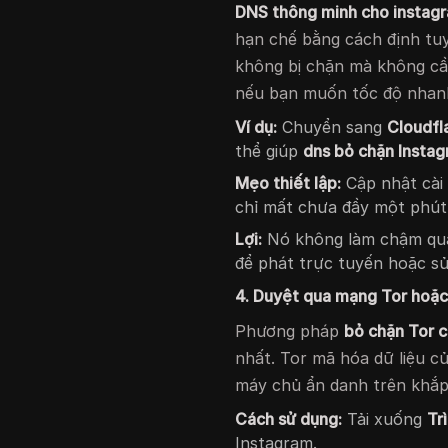
DNS thông minh cho instagr
hạn chế bằng cách định tuy
không bị chặn mà không cần
nếu bạn muốn tốc độ nhan
Ví dụ:
Chuyển sang
Cloudfla
thể giúp
dns bỏ chặn Insta
Mẹo thiết lập:
Cập nhật cài
chỉ mất chưa đầy một phút
Lợi:
Nó không làm chậm quá
để phát trực tuyến hoặc sử
4. Duyệt qua mạng Tor hoặc
Phương pháp
bỏ chặn Tor 
nhất. Tor mã hóa dữ liệu c
máy chủ ẩn danh trên khắp 
Cách sử dụng:
Tải xuống
Tr
Instagram.