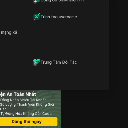
Trình tạo username
Nội dung
Tại sao Instagram bị chặn
ngay từ đầu
h mạng xã
7 cách đã được chứng
minh để bỏ chặn
Instagram
Tại sao bạn nên sử dụng
máy chủ proxy để bỏ
Trung Tâm Đối Tác
chặn Instagram
Rủi ro khi sử dụng proxy
Instagram và cách giữ an
toàn
rình Duyệt Chống Phát
Kết thúc
Câu hỏi thường gặp
iện An Toàn Nhất
Đăng Nhập Nhiều Tài Khoản
Số Lượng Thành Viên Không Giới
Hạn
Tự Động Hóa Không Cần Code
Dùng thử ngay