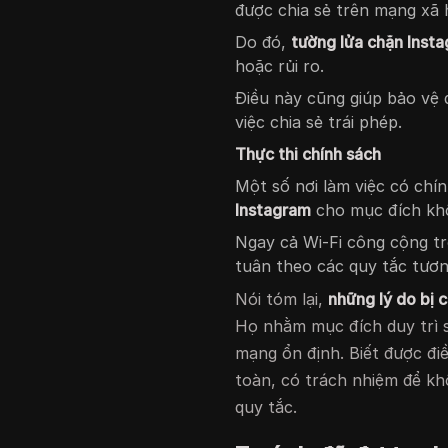
được chia sẻ trên mạng xã h
Do đó,
tường lửa chặn Inst
hoặc rủi ro.
Điều này cũng giúp bảo vệ 
việc chia sẻ trái phép.
Thực thi chính sách
Một số nơi làm việc có chí
Instagram
cho mục đích khô
Ngay cả Wi-Fi công cộng t
tuân theo các quy tắc tương
Nói tóm lại,
những lý do bị 
Họ nhằm mục đích duy trì s
mạng ổn định. Biết được đi
toàn, có trách nhiệm để k
quy tắc.