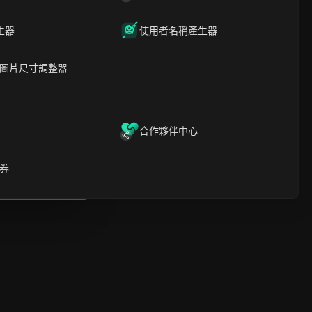
時間軸分析
內容關鍵字
相關問題與答案
生器
使用者名稱產生器
更多視頻推薦
圖片尺寸調整器
ICloak防關聯指紋瀏覽器-防止賬
號封禁，安全管理多帳號
下載
開啟
合作夥伴中心
啟
券