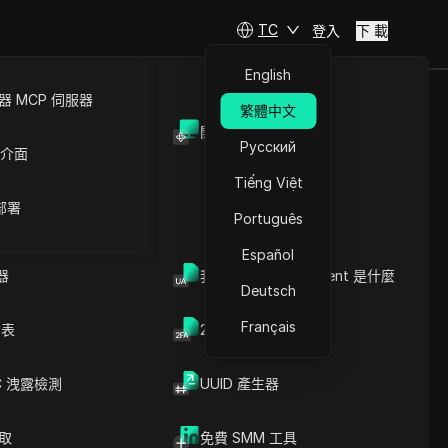
TC
登入
下 載
English
 MCP 伺服器
繁體中文
開放API
錯過獨家獎勵！
Русский
 介面
Tiếng Việt
 部署
Português
Español
器
我的瀏覽器 User Agent 是什麼
Deutsch
Français
列表
2FA验证码生成器
C 洩露檢測
UUID 產生器
文章內容
內容介紹
關鍵信息
爬取
免費 SMM 工具