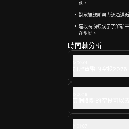
跌。
觀眾被鼓勵努力通過遵
這段視頻強調了了解新
在獎勵。
時間軸分析
00:01
加密貨幣的空投2026
00:18
五個關鍵的空投可以
01:07