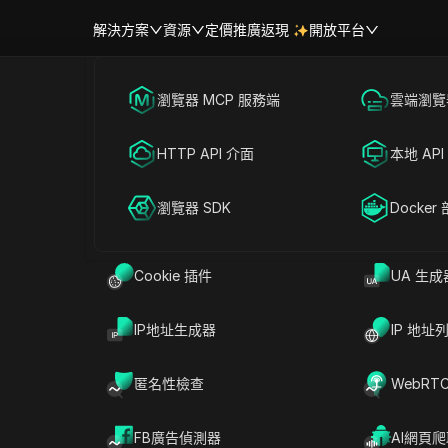
解決方案
資源
定價
推廣返現
開放平台
首頁
|
熱門視訊
跨境電商
瀏覽器 MCP 服務端
海外社媒營銷
雲端瀏覽器
幫助中心
帳號共享
最佳加密貨幣空投農場 – 千萬不要
聯盟營銷
HTTP API 介面
廣告投放
本地 API
RPA 市場（MCP）
擴展市場
#
空投
2026-06-09 16:48
4
分鐘 閱讀
網絡爬蟲
瀏覽器 SDK
帳號共享
Docker
加密貨幣空投農場 – 千萬不要錯過獨家獎勵！
Cookie 插件
UA 生成
IP地址生成器
IP 地址
匿名性檢查
WebRT
FB廣告偵測器
AI網頁