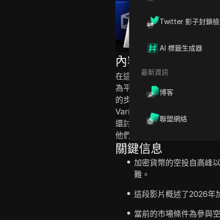
Twitter 影子封鎖
AI 標籤生成器
內容介紹
最新資訊
在這段視頻中，講者討論了2
為平台的早期用戶而獲得重大
博客
的步驟，這些空投有可能帶來
Variational和Polym
聯盟網絡
還討論了在交易中保持活躍的
他們強調參與者需要謹慎風險
關鍵信息
加密貨幣的空投自高峰
難。
這段影片概述了2026
當前的市場條件為參與