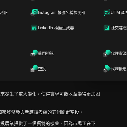
檢測器
Instagram 帳號名稱檢測器
UTM 產
LinkedIn 標題生成器
社交媒體
D
提問
026年的加密貨幣空投如何與以往不同，強調僅僅作
空投的難度。他們概述了為五個特定空投進行農作
在ChatGPT中
熱門視訊
代理資源
就此頁面提問
可觀的經濟收益。該視頻涵蓋了新興平台如
arket，建議在市場低迷時參與這些平台以最大化獲利。講者
在Claude中開
空投
代理優惠
重要性以及運用預測市場以促進資本增長的好處。
就此頁面提問
並探索當前加密貨幣環境中的新機會。
以來發生了重大變化，使得實現可觀收益變得更加困
年加密貨幣參與者應該考慮的五個關鍵空投。
空投農業提供了一個獨特的機會，因為市場正在下