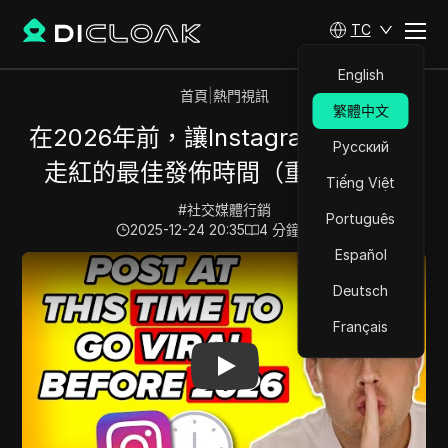
TC
English
首頁
|
熱門視訊
繁體中文
在2026年前，讓Instagram帖子迅速
Русский
走紅的最佳發佈時間（重大更新）
Tiếng Việt
#
社交媒體行銷
Português
2025-12-24 20:35
4
分鐘 閱讀
Español
Play Video:
在2026年前，讓Instagram帖子迅速走紅
Deutsch
Français