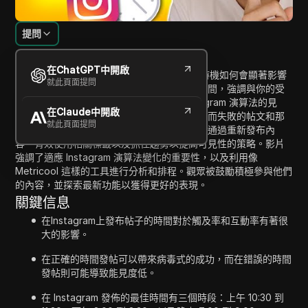
提問
內容介紹
在ChatGPT中開啟
這段影片探討了在 Instagram 上發佈帖文的時機如何會顯著影響
就此頁面提問
你的觸及率和互動率。它概述了最佳的發文時間，強調與你的受
眾時區保持一致的重要性，並提供關於 Instagram 演算法的見
在Claude中開啟
解。主持人分享了個人經歷，講述了基於時機而失敗的帖文和那
就此頁面提問
些成為病毒式傳播的帖文。此外，他們提供了通過重新發布內
容、有效使用相關標籤以及抓住趨勢以提高可見性的策略。影片
強調了適應 Instagram 演算法變化的重要性，以及利用像
Metricool 這樣的工具進行分析和排程。觀眾被鼓勵積極參與他們
的內容，並探索最新功能以獲得更好的表現。
關鍵信息
在Instagram上發布帖子的時間對於觸及率和互動率有著很
大的影響。
在正確的時間發帖可以帶來病毒式的成功，而在錯誤的時間
發帖則可能導致能見度低。
在 Instagram 發佈的最佳時間有三個時段：上午 10:30 到