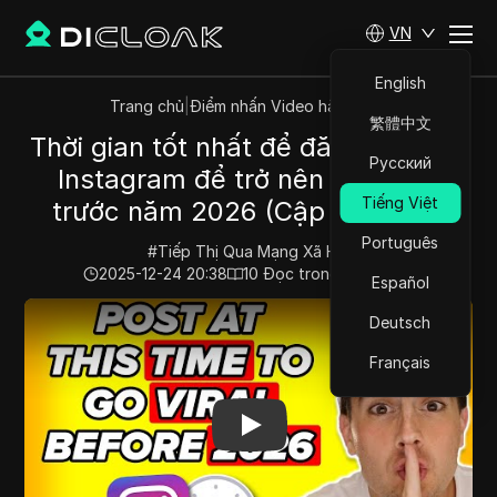
VN
English
Trang chủ
|
Điểm nhấn Video hàng đầu
繁體中文
Thời gian tốt nhất để đăng bài trên
Русский
Instagram để trở nên nổi tiếng
Tiếng Việt
trước năm 2026 (Cập nhật lớn)
Português
#
Tiếp Thị Qua Mạng Xã Hội
2025-12-24 20:38
10
Đọc trong giây phút
Español
Play Video:
Thời gian tốt nhất để đăng bài trên Instag
Deutsch
Français