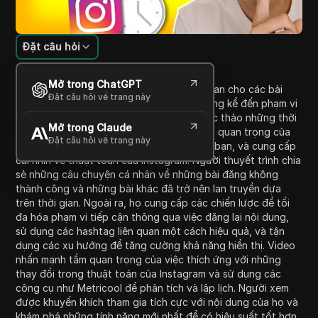
Đặt câu hỏi
Giới thiệu nội dung
Mở trong ChatGPT
Video này khám phá cách việc định thời gian cho các bài
Đặt câu hỏi về trang này
đăng trên Instagram có thể ảnh hưởng đáng kể đến phạm vi
tiếp cận và sự tương tác của bạn. Nó phác thảo những thời
Mở trong Claude
điểm tốt nhất để đăng bài, nhấn mạnh tầm quan trọng của
Đặt câu hỏi về trang này
việc phù hợp với múi giờ của khán giả của bạn, và cung cấp
cái nhìn về thuật toán của Instagram. Người thuyết trình chia
sẻ những câu chuyện cá nhân về những bài đăng không
thành công và những bài khác đã trở nên lan truyền dựa
trên thời gian. Ngoài ra, họ cung cấp các chiến lược để tối
đa hóa phạm vi tiếp cận thông qua việc đăng lại nội dung,
sử dụng các hashtag liên quan một cách hiệu quả, và tận
dụng các xu hướng để tăng cường khả năng hiển thị. Video
nhấn mạnh tầm quan trọng của việc thích ứng với những
thay đổi trong thuật toán của Instagram và sử dụng các
công cụ như Metricool để phân tích và lập lịch. Người xem
được khuyến khích tham gia tích cực với nội dung của họ và
khám phá những tính năng mới nhất để có hiệu suất tốt hơn.