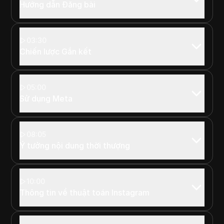
Hướng dẫn Đăng bài
03:30
Chiến lược Gắn kết
05:00
Sử dụng Meta
08:05
Ý tưởng nội dung thời thượng
10:00
Thông tin về thuật toán Instagram