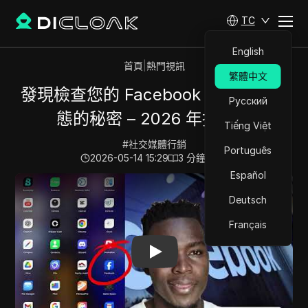
TC
English
首頁
|
熱門視訊
繁體中文
發現檢查您的 Facebook 隱形封鎖狀
Русский
態的秘密 – 2026 年指南！
Tiếng Việt
#
社交媒體行銷
Português
2026-05-14 15:29
3
分鐘 閱讀
Español
Play Video:
發現檢查您的 Facebook 隱形封鎖狀態的秘密 –
Deutsch
Français