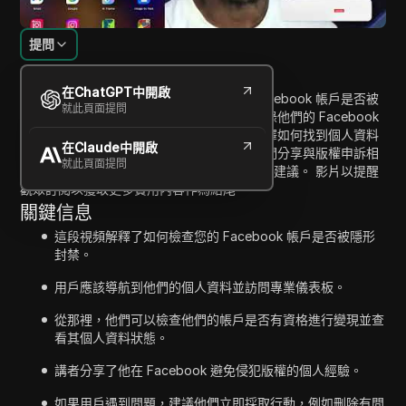
提問
內容介紹
在ChatGPT中開啟
在這段影片中，主持人示範如何檢查您的 Facebook 帳戶是否被
就此頁面提問
隱藏禁令。 觀眾將通過一步步的過程，從登錄他們的 Facebook
帳戶開始，然後進入專業儀表板。 主持人解釋如何找到個人資料
在Claude中開啟
的建議和狀態，以驗證獲得獲利的資格。 他們分享與版權申訴相
就此頁面提問
關的個人經歷，並提供如果發生違規行為時的建議。 影片以提醒
觀眾訂閱以獲取更多實用內容作為結尾。
關鍵信息
這段視頻解釋了如何檢查您的 Facebook 帳戶是否被隱形
封禁。
用戶應該導航到他們的個人資料並訪問專業儀表板。
從那裡，他們可以檢查他們的帳戶是否有資格進行變現並查
看其個人資料狀態。
講者分享了他在 Facebook 避免侵犯版權的個人經驗。
如果用戶遇到問題，建議他們立即採取行動，例如刪除有問