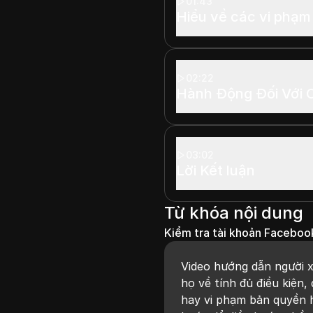
01:43
Hiểu về các vi phạm
02:22
Hành Động Đối Với 
03:02
Lời Kết luận
Từ khóa nội dung
Kiểm tra tài khoản Faceboo
Video hướng dẫn người 
họ về tính đủ điều kiện,
hay vi phạm bản quyền 