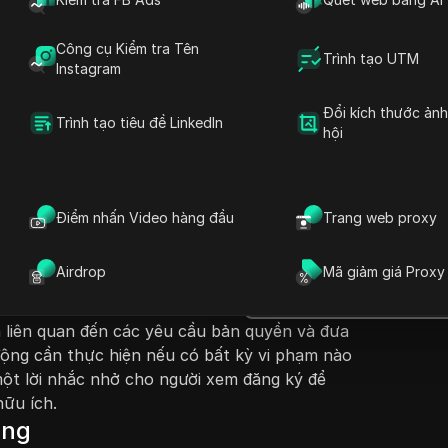
Công cụ Kiểm tra Tên
Trình tạo UTM
Instagram
Đổi kích thước ản
Trình tạo tiêu đề LinkedIn
hội
Đặt câu hỏi
yết trình minh họa cách kiểm tra xem tài
ph
ó bị chặn bóng hay không. Người xem được
Mở trong ChatGPT
Điểm nhấn Video hàng đầu
Trang web proxy
Đặt câu hỏi về trang này
nh từng bước, bắt đầu từ việc đăng nhập vào
c
cho đến việc truy cập vào bảng điều khiển
Mở trong Claude
Airdrop
Mã giảm giá Proxy
i thuyết trình giải thích cách tìm các khuyến
Đặt câu hỏi về trang này
 để xác minh đủ điều kiện kiếm tiền. Họ chia sẻ
 liên quan đến các yêu cầu bản quyền và đưa
động cần thực hiện nếu có bất kỳ vi phạm nào
 một lời nhắc nhở cho người xem đăng ký để
ữu ích.
ọng