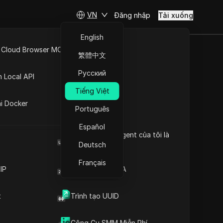
VN
Đăng nhập
Tải xuống
English
 Cloud Browser MCP
繁體中文
g Shadowban
API Mở
Русский
n Local API
026!
Tiếng Việt
ng
ai Docker
Português
út
Español
Browser User Agent của tôi là
 Hướng dẫn 2026!
gì
Deutsch
Français
IP
Trình tạo mã 2FA
t
Trình tạo UUID
Nội dung
Giới thiệu nội dung
Công Cụ SMM Miễn Phí