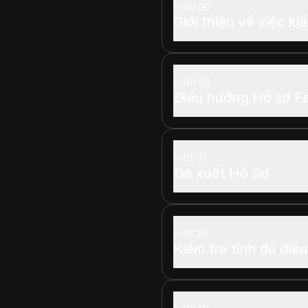
00:00
Giới thiệu về việc k
00:29
Điều hướng Hồ sơ F
01:01
Đề xuất Hồ Sơ
01:20
Kiểm tra tính đủ điều