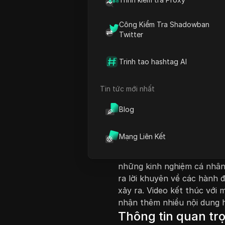
Công Kiểm Tra Shadowban
Twitter
Trinh tao hashtag AI
Giới thiệu nội dung
Tin tức mới nhất
Trong video này, người thu
khoản Facebook của bạn c
Blog
hướng dẫn qua một quy trì
tài khoản Facebook của họ 
Mạng Liên Kết
chuyên nghiệp của họ. Ngườ
nghị về hồ sơ và trạng thái
những kinh nghiệm cá nhân
ra lời khuyên về các hành 
xảy ra. Video kết thúc với
nhận thêm nhiều nội dung h
Thông tin quan tr