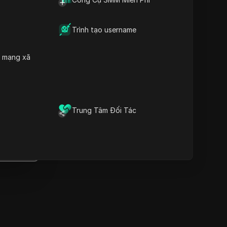
Thông tin quan trọng
Phân tích dòng thời gian
Từ khóa nội dung
Trình tạo username
Các câu hỏi và trả lời liên
quan
h mạng xã
Thêm gợi ý video
Trình duyệt vân tay chống
át hiện DICloak giữ cho việc
quản lý nhiều tài khoản một
Trung Tâm Đối Tác
ách an toàn và tránh bị cấm
Tải xuống