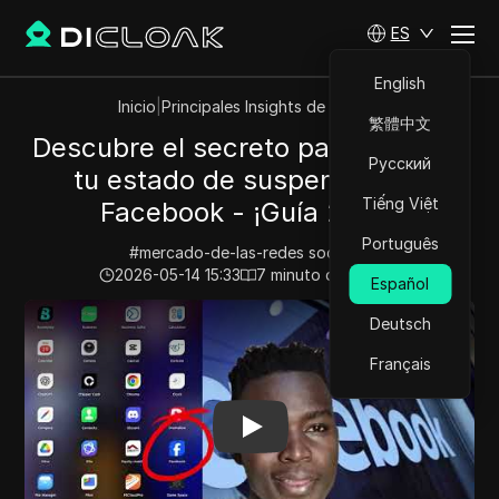
ES
English
Inicio
|
Principales Insights de Videos
繁體中文
Descubre el secreto para verificar
Русский
tu estado de suspensión en
Tiếng Việt
Facebook - ¡Guía 2026!
Português
#
mercado-de-las-redes socialesi
2026-05-14 15:33
7
minuto de lectura
Español
Play Video:
Descubre el secreto para verificar tu esta
Deutsch
Français