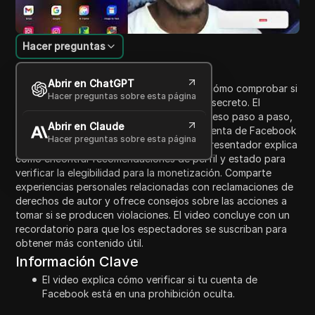
Hacer preguntas
Introducción al contenido
Abrir en ChatGPT
En este video, el presentador demuestra cómo comprobar si
Hacer preguntas sobre esta página
tu cuenta de Facebook está prohibida en secreto. El
espectador es guiado a través de un proceso paso a paso,
Abrir en Claude
comenzando desde iniciar sesión en su cuenta de Facebook
Hacer preguntas sobre esta página
hasta acceder a su panel profesional. El presentador explica
cómo encontrar recomendaciones de perfil y estado para
verificar la elegibilidad para la monetización. Comparte
experiencias personales relacionadas con reclamaciones de
derechos de autor y ofrece consejos sobre las acciones a
tomar si se producen violaciones. El video concluye con un
recordatorio para que los espectadores se suscriban para
obtener más contenido útil.
Información Clave
El video explica cómo verificar si tu cuenta de
Facebook está en una prohibición oculta.