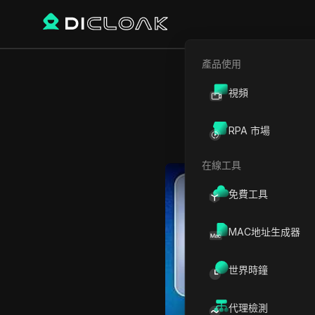
產品使用
視頻
雙子座
RPA 市場
在線工具
Play Video:
雙子座3對決Chat
免費工具
MAC地址生成器
世界時鐘
代理檢測