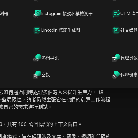
檢測器
Instagram 帳號名稱檢測器
UTM 產
LinkedIn 標題生成器
社交媒體
D
提問
ChatGPT 轉向 Google 新的人工智慧模型
特徵，他們強調 Gemini 3 能夠更高效地處理多模態任
在ChatGPT中
熱門視訊
代理資源
就此頁面提問
一百萬令牌上下文窗口和複雜推理的深度思考模
的先進特徵與 ChatGPT，指出雖然 ChatGPT 在對話
在Claude中開
空投
代理優惠
emini 3 在大型項目和複雜自動化方面提供了更優
就此頁面提問
程，講者展示了 Gemini 3 的實際應用，包括研
它如何通過同時處理多個輸入來提升生產力。 總
 存在一些局限性，講者仍然主張它在他們的創意工作流程
據自己的需求進行測試。
i 3，具有 100 萬個標記的上下文窗口。
種深度思考模式，旨在處理涉及文本、圖像、視頻和代碼的