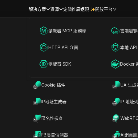
解決方案
資源
定價
推廣返現
開放平台
首頁
|
熱門視訊
跨境電商
瀏覽器 MCP 服務端
海外社媒營銷
雲端瀏覽器
幫助中心
帳號共享
3對決ChatGPT：誰是 победит
聯盟營銷
HTTP API 介面
廣告投放
本地 API
RPA 市場（MCP）
擴展市場
#
AI 工具
2026-04-30 18:59
4
分鐘 閱讀
網絡爬蟲
瀏覽器 SDK
帳號共享
Docker
GPT：誰是 победитель?
Cookie 插件
UA 生成
IP地址生成器
IP 地址
匿名性檢查
WebRT
FB廣告偵測器
AI網頁