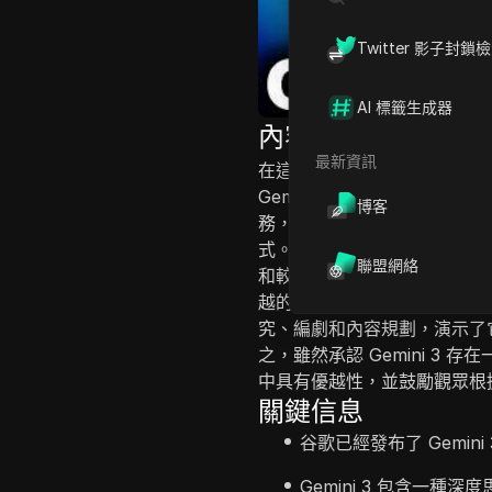
Twitter 影子封鎖
AI 標籤生成器
內容介紹
最新資訊
在這個視頻中，講者討論了他們從 
Gemini 3 的經驗。 強調其
博客
務，特別是其令人印象深刻的
式。 講者對比了 Gemini 3 
聯盟網絡
和較短任務方面表現出色，但 G
越的處理能力。 通過個人工作流
究、編劇和內容規劃，演示了
之，雖然承認 Gemini 3
中具有優越性，並鼓勵觀眾根
關鍵信息
谷歌已經發布了 Gemin
Gemini 3 包含一