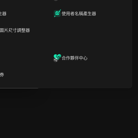
時間軸分析
內容關鍵字
相關問題與答案
生器
使用者名稱產生器
更多視頻推薦
圖片尺寸調整器
ICloak防關聯指紋瀏覽器-防止賬
號封禁，安全管理多帳號
下載
開啟
合作夥伴中心
啟
券