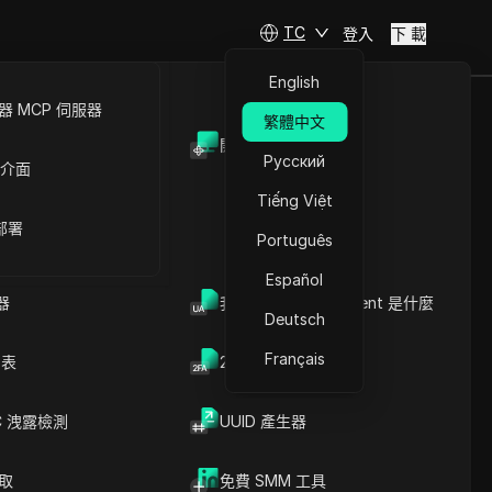
TC
登入
下 載
English
 MCP 伺服器
繁體中文
開放API
ель?
Русский
 介面
Tiếng Việt
 部署
Português
Español
器
我的瀏覽器 User Agent 是什麼
Deutsch
Français
列表
2FA验证码生成器
C 洩露檢測
UUID 產生器
文章內容
內容介紹
關鍵信息
爬取
免費 SMM 工具