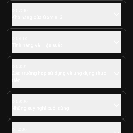
02:00
Khả năng của Gemini 3
04:18
Tính năng và Hiệu suất
06:01
Các trường hợp sử dụng và ứng dụng thực
tiễn
09:00
Những suy nghĩ cuối cùng
10:00