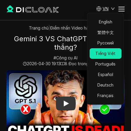
VN
English
Trang chủ
|
Điểm nhấn Video hàng đầu
繁體中文
Gemini 3 VS ChatGPT: Ai chiến
Русский
thắng?
Tiếng Việt
#
Công cụ AI
2026-04-30 19:13
8
Đọc trong giây phút
Português
Play Video:
Gemini 3 VS ChatGPT: Ai chiến thắng?
Español
Deutsch
Français