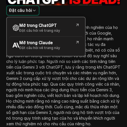
Đặt câu hỏi
Giới thiệu nội dung
Mở trong ChatGPT
Trong video này, người nói thảo luận về kinh nghiệm của họ
Đặt câu hỏi về trang này
khi chuyển từ ChatGPT sang mô hình AI mới của Google,
Gemini 3. Nhấn mạnh các tính năng của nó, họ nhấn mạnh
Mở trong Claude
khả năng của Gemini 3 trong việc xử lý các tác vụ đa
Đặt câu hỏi về trang này
phương thức một cách hiệu quả hơn. Đặc biệt, nó có cửa sổ
ngữ cảnh ấn tượng một triệu token và chế độ suy nghĩ sâu
cho lý luận phức tạp. Người nói so sánh các tính năng tiên
tiến của Gemini 3 với ChatGPT, lưu ý rằng trong khi ChatGPT
xuất sắc trong cuộc trò chuyện và các nhiệm vụ ngắn hơn,
Gemini 3 cung cấp xử lý vượt trội cho các dự án rộng lớn và
tự động hóa phức tạp. Qua các quy trình công việc cá nhân,
người nói minh họa các ứng dụng thực tiễn của Gemini 3,
bao gồm nghiên cứu, viết kịch bản và lập kế hoạch nội dung.
Họ chứng minh rằng nó nâng cao năng suất bằng cách xử lý
nhiều đầu vào đồng thời. Cuối cùng, mặc dù thừa nhận một
số giới hạn của Gemini 3, người nói ủng hộ tính vượt trội của
nó trong quy trình sáng tạo của họ và khuyến khích người
xem thử nghiệm nó cho nhu cầu của riêng họ.