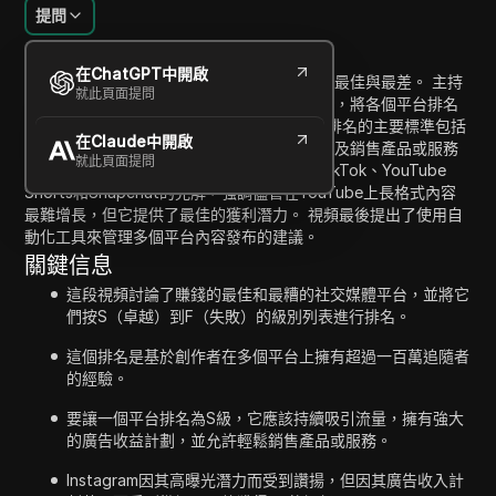
提問
內容介紹
在ChatGPT中開啟
這段視頻討論了哪些社交媒體平台在賺錢方面最佳與最差。 主持
就此頁面提問
人根據個人擁有超過百萬追隨者的創作者經驗，將各個平台排名
為S級（超級）到F級（失敗）的分級列表。 排名的主要標準包括
在Claude中開啟
驅動穩定流量的能力、強大的廣告收入計劃以及銷售產品或服務
就此頁面提問
的便利性。 主持人分享了關於Instagram、TikTok、YouTube
Shorts和Snapchat的見解，強調儘管在YouTube上長格式內容
最難增長，但它提供了最佳的獲利潛力。 視頻最後提出了使用自
動化工具來管理多個平台內容發布的建議。
關鍵信息
這段視頻討論了賺錢的最佳和最糟的社交媒體平台，並將它
們按S（卓越）到F（失敗）的級別列表進行排名。
這個排名是基於創作者在多個平台上擁有超過一百萬追隨者
的經驗。
要讓一個平台排名為S級，它應該持續吸引流量，擁有強大
的廣告收益計劃，並允許輕鬆銷售產品或服務。
Instagram因其高曝光潛力而受到讚揚，但因其廣告收入計