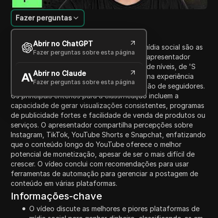
Fazer perguntas
Introdução ao Conteúdo
Abrir no ChatGPT
Este vídeo discute quais plataformas de mídia social são as
Fazer perguntas sobre esta página
melhores e piores para ganhar dinheiro. O apresentador
classifica várias plataformas em uma lista de níveis, de 'S
Abrir no Claude
para Supremo' a 'F para Falha', com base na experiência
Fazer perguntas sobre esta página
pessoal como criador com mais de um milhão de seguidores.
Os principais critérios para a classificação incluem a
capacidade de gerar visualizações consistentes, programas
de publicidade fortes e facilidade de venda de produtos ou
serviços. O apresentador compartilha percepções sobre
Instagram, TikTok, YouTube Shorts e Snapchat, enfatizando
que o conteúdo longo do YouTube oferece o melhor
potencial de monetização, apesar de ser o mais difícil de
crescer. O vídeo conclui com recomendações para usar
ferramentas de automação para gerenciar a postagem de
conteúdo em várias plataformas.
Informações-chave
O vídeo discute as melhores e piores plataformas de