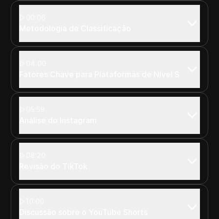
00:06
Metodologia de Classificação
04:00
Fatores Chave para Plataformas de Nível S
05:59
Análise do Instagram
08:20
Revisão do TikTok
10:00
Discussão sobre o YouTube Shorts