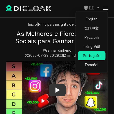
PT
English
Início
|
Principais insights de vídeos
繁體中文
As Melhores e Piores Redes
Русский
Sociais para Ganhar Dinheiro
Tiếng Việt
#
Ganhar dinheiro
2025-07-29 20:29
12
min de leitura
Português
Play Video:
As Melhores e Piores Redes Sociais para G
Español