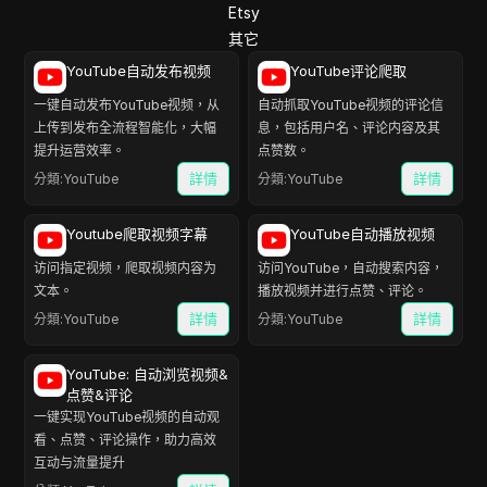
Etsy
其它
YouTube自动发布视频
YouTube评论爬取
一键自动发布YouTube视频，从
自动抓取YouTube视频的评论信
上传到发布全流程智能化，大幅
息，包括用户名、评论内容及其
提升运营效率。
点赞数。
詳情
詳情
分類
:
YouTube
分類
:
YouTube
Youtube爬取视频字幕
YouTube自动播放视频
访问指定视频，爬取视频内容为
访问YouTube，自动搜索内容，
文本。
播放视频并进行点赞、评论。
詳情
詳情
分類
:
YouTube
分類
:
YouTube
YouTube: 自动浏览视频&
点赞&评论
一键实现YouTube视频的自动观
看、点赞、评论操作，助力高效
互动与流量提升